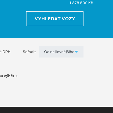
1 878 800 Kč
VYHLEDAT VOZY
ně DPH
Seřadit
mu výběru.