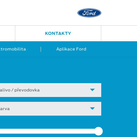
Nový Jičín
Jugoslávská 23
556 702 395
KONTAKTY
ktromobilita
Aplikace Ford
alivo / převodovka
arva