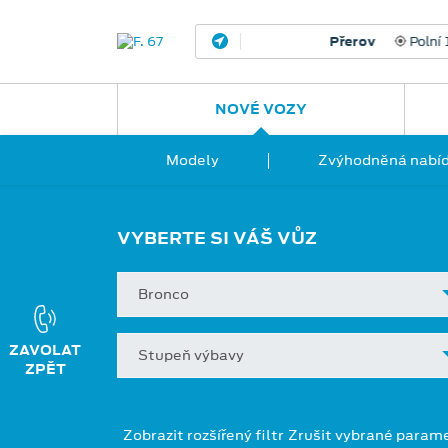
Přerov
Polní 14
581 
NOVÉ VOZY
Modely
Zvýhodněná nabíd
VYBERTE SI VÁŠ VŮZ
Bronco
Stupeň výbavy
Zobrazit rozšířený filtr
Zrušit vybrané param