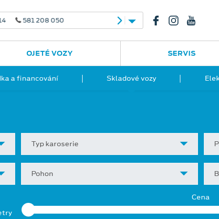
208 050
OJETÉ VOZY
SERVIS
ka a financování
Skladové vozy
Ele
Typ karoserie
P
Pohon
B
Cena
etry