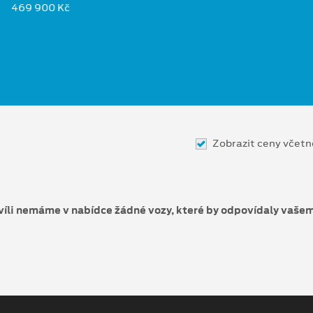
469 900 Kč
Zobrazit ceny včet
víli nemáme v nabídce žádné vozy, které by odpovídaly vaše