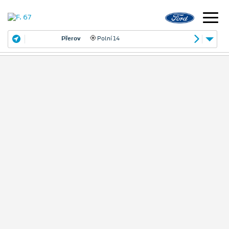
Přerov
Polní 14