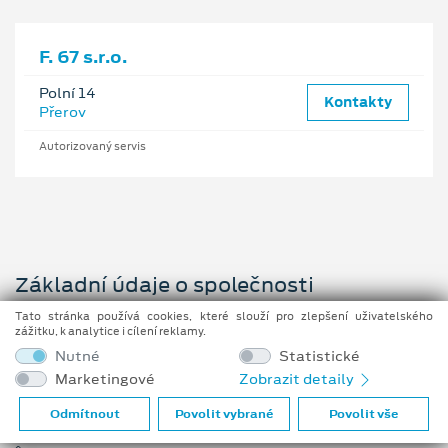
F. 67 s.r.o.
Polní 14
Kontakty
Přerov
Autorizovaný servis
Základní údaje o společnosti
Tato stránka používá cookies, které slouží pro zlepšení uživatelského
F. 67
zážitku, k analytice i cílení reklamy.
Nádražní 606/28
Nutné
Statistické
741 01 Nový Jičín
Marketingové
Zobrazit detaily
f67@f67.cz
Odmítnout
Povolit vybrané
Povolit vše