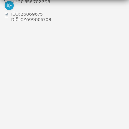
+420 556 702 395
IČO: 26869675
DIČ: CZ699005708
Copyright ©2026 F. 67 s.r.o.
Obchodní podmínky
Ochrana osobních údajů
Prohlášení o zpracování údajů konečných zákazníků