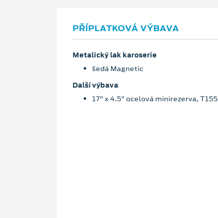
PŘÍPLATKOVÁ VÝBAVA
Metalický lak karoserie
šedá Magnetic
Další výbava
17" x 4.5" ocelová minirezerva, T15