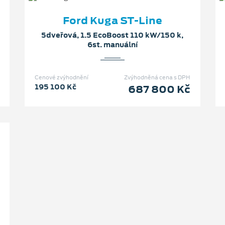
Ford Kuga ST-Line
5dveřová, 1.5 EcoBoost 110 kW/150 k,
6st. manuální
Cenové zvýhodnění
Zvýhodněná cena s DPH
195 100 Kč
687 800 Kč