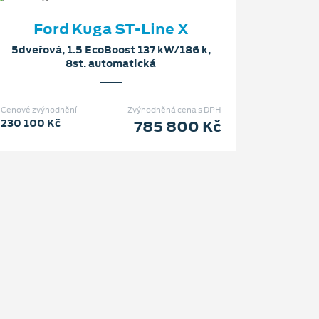
Ford Kuga ST-Line X
5dveřová, 1.5 EcoBoost 137 kW/186 k,
8st. automatická
Cenové zvýhodnění
Zvýhodněná cena s DPH
230 100 Kč
785 800 Kč