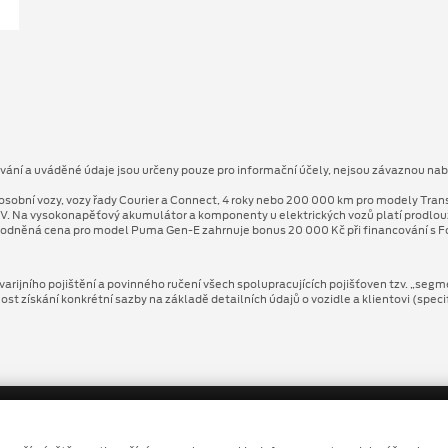
ování a uváděné údaje jsou určeny pouze pro informační účely, nejsou závaznou nab
osobní vozy, vozy řady Courier a Connect, 4 roky nebo 200 000 km pro modely Tran
V. Na vysokonapěťový akumulátor a komponenty u elektrických vozů platí prodlo
odněná cena pro model Puma Gen⁠-⁠E zahrnuje bonus 20 000 Kč při financování s Fo
arijního pojištění a povinného ručení všech spolupracujících pojišťoven tzv. „segm
 získání konkrétní sazby na základě detailních údajů o vozidle a klientovi (speci