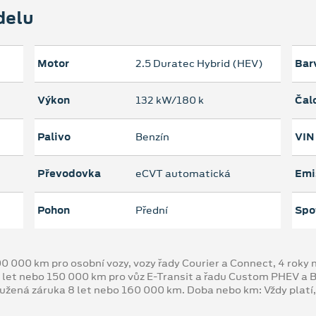
delu
Motor
2.5 Duratec Hybrid (HEV)
Bar
Výkon
132 kW/180 k
Čal
Palivo
Benzín
VIN
Převodovka
eCVT automatická
Emi
Pohon
Přední
Spo
00 000 km pro osobní vozy, vozy řady Courier a Connect, 4 rok
 let nebo 150 000 km pro vůz E-Transit a řadu Custom PHEV a
oužená záruka 8 let nebo 160 000 km. Doba nebo km: Vždy platí