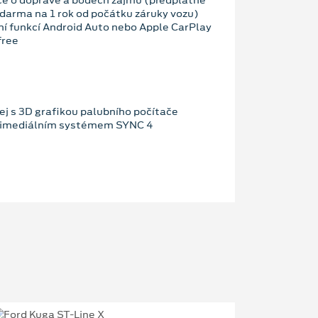
darma na 1 rok od počátku záruky vozu)
ní funkcí Android Auto nebo Apple CarPlay
free
ej s 3D grafikou palubního počítače
ltimediálním systémem SYNC 4