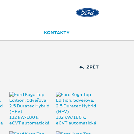
Přerov
Polní 14
581 208 050
KONTAKTY
ZPĚT