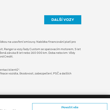
DALŠÍ VOZY
ídkou na uzavření smlouvy. Nabídka financování platí pro
sit, Ranger a vozy řady Custom se spalovacím motorem, 5 let
užená záruka 8 let nebo 160 000 km. Doba nebo km: Vždy
rd Credit.
entaci klientů“.
fikace vozidla, škodovost, zabezpečení, PSČ a dalších
Povolit vše