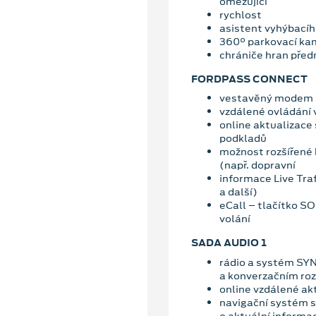
omezující
rychlost
asistent vyhýbací
360° parkovací ka
chrániče hran předn
FORDPASS CONNECT
vestavěný modem
vzdálené ovládání 
online aktualizace
podkladů
možnost rozšířené 
(např. dopravní
informace Live Traf
a další)
eCall – tlačítko S
volání
SADA AUDIO 1
rádio a systém SYN
a konverzačním ro
online vzdálené ak
navigační systém s
o aktuální informa