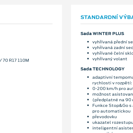
STANDARDNÍ VÝB
Sada WINTER PLUS
vyhřívaná přední s
vyhřívaná zadní se
vyhřívané čelní skl
vyhřívaný volant
5/ 70 R17 110M
Sada TECHNOLOGY
adaptivní tempoma
rychlosti v rozpětí:
0-200 km/h pro au
možnost asistované
(předplatné na 90 
Funkce Stop&Go s a
pro automatickou
převodovku
ukazatel rozestupu 
inteligentní asiste