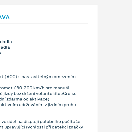
AVA
edadla
dadla
o
t (ACC) s nastavitelným omezením
tomat / 30-200 km/h pro manuál
 jízdy bez držení volantu BlueCruise
dní zdarma od aktivace)
ktivním udržováním v jízdním pruhu
vozidel na displeji palubního počítače
nt upravující rychlosti při detekci značky