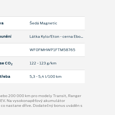
va
Šedá Magnetic
ounění
Látka Kylo/Eton - cerna Ebony
WF0FMHWP1FTM58765
se CO
122 ‐ 123 g/km
2
třeba
5,3 ‐ 5,4 l/100 km
y nebo 200 000 km pro modely Transit, Ranger
 BEV. Na vysokonapěťový akumulátor
, co nastane dříve. Dodatečný bonus uváděn s