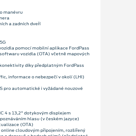
ho manévru
mera
ích a zadních dveří
 5G
vozidla pomocí mobilní aplikace FordPass
 softwaru vozidla (OTA) včetně mapových
konektivity díky předplatným FordPass
fic, informace o nebezpečí v okolí (LHI)
OS pro automatické i vyžádané nouzové
C 4 s 13,2" dotykovým displejem
zpoznáváním hlasu (v českém jazyce)
tualizace (OTA)
 online cloudovým připojením, rozšířený
ce o dopravě a bodech zájmů (předplatné