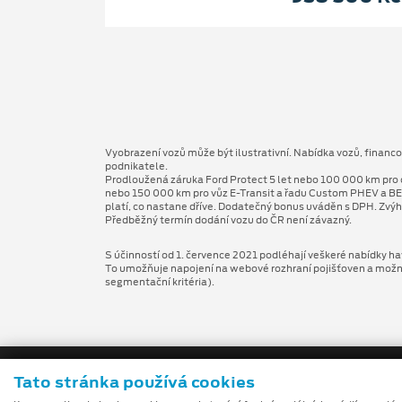
Vyobrazení vozů může být ilustrativní. Nabídka vozů, financ
podnikatele.
Prodloužená záruka Ford Protect 5 let nebo 100 000 km pro 
nebo 150 000 km pro vůz E-Transit a řadu Custom PHEV a BE
platí, co nastane dříve. Dodatečný bonus uváděn s DPH. Zvýh
Předběžný termín dodání vozu do ČR není závazný.
S účinností od 1. července 2021 podléhají veškeré nabídky hav
To umožňuje napojení na webové rozhraní pojišťoven a možnost
segmentační kritéria).
Tato stránka používá cookies