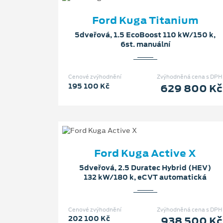
Ford Kuga Titanium
5dveřová, 1.5 EcoBoost 110 kW/150 k,
6st. manuální
Cenové zvýhodnění
Zvýhodněná cena s DPH
195 100 Kč
629 800 Kč
Ford Kuga Active X
5dveřová, 2.5 Duratec Hybrid (HEV)
132 kW/180 k, eCVT automatická
Cenové zvýhodnění
Zvýhodněná cena s DPH
202 100 Kč
938 500 Kč