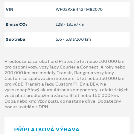
VIN
WF02KXER42TM82070
Emise CO
128 ‐ 131 g/km
2
Spotřeba
5,6 ‐ 5,8 l/100 km
Prodloužená záruka Ford Protect 5 let nebo 100 000 km
pro osobní vozy, vozy řady Courier a Connect, 4 roky nebo
200 000 km pro modely Transit, Ranger a vozy řady
Custom se spalovacím motorem, 5 let nebo 150 000 km
pro vůz E-Transit a řadu Custom PHEV a BEV. Na
vysokonapěťový akumulátor a komponenty u elektrických
vozů platí prodloužená záruka 8 let nebo 160 000 km.
Doba nebo km: Vždy platí, co nastane dříve. Dodatečný
bonus uváděn s DPH.
PŘÍPLATKOVÁ VÝBAVA