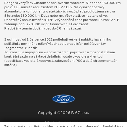
Ranger a vozy řady Custom se spalovacím motorem, 5 let nebo 150 000 km
pro vůz E-Transit a řadu Custom PHEV a BEV. Na vysokonapěťový
akumulátor a komponenty u elektrických vozů platí prodloužená záruka
8 let nebo 160 000 km. Doba nebo km: Vždy platí, co nastane dříve.
Dodatečný bonus uváděn s DPH. Zvýhodněná cena pro model Puma Gen⁠-⁠E
zahrnuje bonus 20 000 Kč při financování s Ford Credit.
Předběžný termín dodání vozu do ČR není závazný.
S účinností od 1. července 2021 podléhají veškeré nabídky havarijního
pojištění a povinného ručení všech spolupracujících pojišťoven tzv.
„segmentaci klientů“.
To umožňuje napojení na webové rozhraní pojišťoven a možnost získání
konkrétní sazby na základě detailních údajů o vozidle a klientovi
(specifikace vozidla, škodovost, zabezpečení, PSČ a dalších segmentační
kritéria).
Copyright ©2026 F. 67 s.r.o.
Obchodní podmínky
Tato stránka používá cookies, které slouží pro zlepšení uživatelského