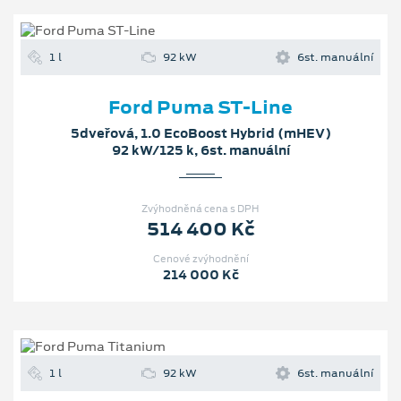
1 l
92 kW
6st. manuální
Ford Puma ST-Line
5dveřová, 1.0 EcoBoost Hybrid (mHEV)
92 kW/125 k, 6st. manuální
Zvýhodněná cena s DPH
514 400 Kč
Cenové zvýhodnění
214 000 Kč
1 l
92 kW
6st. manuální