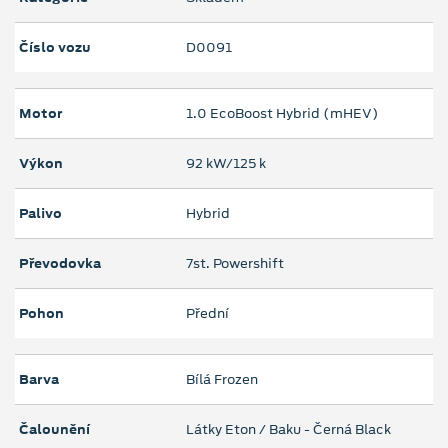
Číslo vozu
D0091
Motor
1.0 EcoBoost Hybrid (mHEV)
Výkon
92 kW/125 k
Palivo
Hybrid
Převodovka
7st. Powershift
Pohon
Přední
Barva
Bílá Frozen
Čalounění
Látky Eton / Baku - Černá Black