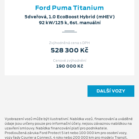
Ford Puma Titanium
5dveřová, 1.0 EcoBoost Hybrid (mHEV)
92 kW/125 k, 6st. manuální
Zvýhodněná cena s DPH
528 300 Kč
Cenové zvýhodnění
190 000 Kč
DALŠÍ VOZY
Vyobrazení vozů může být ilustrativní. Nabídka vozů, financování a uváděné
údaje jsou určeny pouze pro informační účely, nejsou závaznou nabídkou na
uzavření smlouvy. Nabídka financování platí pro podnikatele.
Prodloužená záruka Ford Protect 5 let nebo 100 000 km pro osobní vozy,
vozy řady Courier a Connect, 4 roky nebo 200 000 km pro modely Transit,