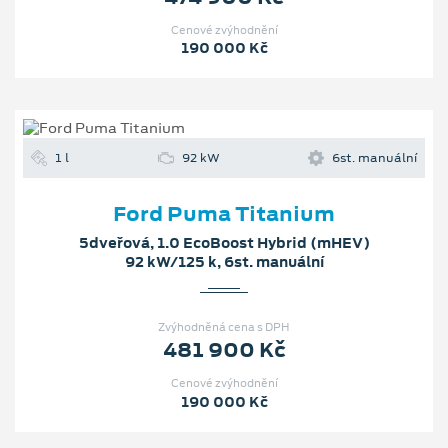
Cenové zvýhodnění
190 000 Kč
1 l
92 kW
6st. manuální
Ford Puma Titanium
5dveřová, 1.0 EcoBoost Hybrid (mHEV)
92 kW/125 k, 6st. manuální
Zvýhodněná cena s DPH
481 900 Kč
Cenové zvýhodnění
190 000 Kč