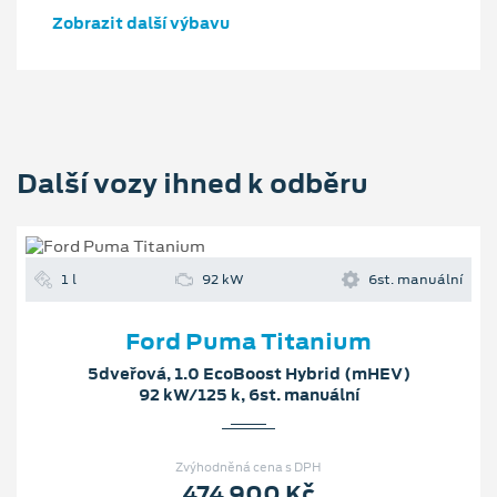
Zobrazit další výbavu
Další vozy ihned k odběru
1 l
92 kW
6st. manuální
Ford Puma Titanium
5dveřová, 1.0 EcoBoost Hybrid (mHEV)
92 kW/125 k, 6st. manuální
Zvýhodněná cena s DPH
474 900 Kč