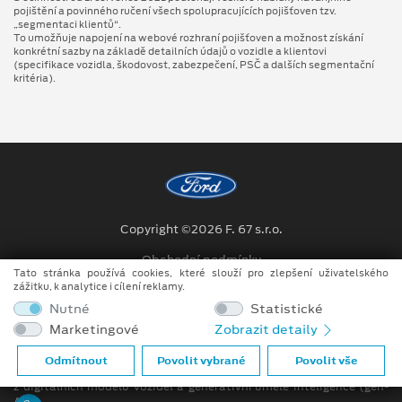
pojištění a povinného ručení všech spolupracujících pojišťoven tzv.
„segmentaci klientů“.
To umožňuje napojení na webové rozhraní pojišťoven a možnost získání
konkrétní sazby na základě detailních údajů o vozidle a klientovi
(specifikace vozidla, škodovost, zabezpečení, PSČ a dalších segmentační
kritéria).
Copyright ©2026 F. 67 s.r.o.
Obchodní podmínky
Tato stránka používá cookies, které slouží pro zlepšení uživatelského
zážitku, k analytice i cílení reklamy.
Ochrana osobních údajů
Nutné
Statistické
Prohlášení o zpracování údajů konečných zákazníků
Marketingové
Zobrazit detaily
Při tvorbě videí a obrázků na tomto webu je využíváno kombinace
Odmítnout
Povolit vybrané
Povolit vše
tradičních fotografií či videí, počítačem generovaných snímků (CGI)
z digitálních modelů vozidel a generativní umělé inteligence (gen-
AI).