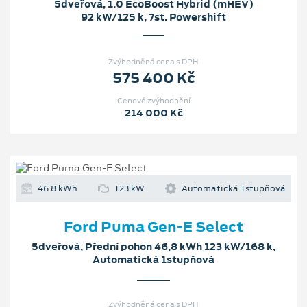
5dveřová, 1.0 EcoBoost Hybrid (mHEV)
92 kW/125 k, 7st. Powershift
Zvýhodněná cena s DPH
575 400 Kč
Cenové zvýhodnění
214 000 Kč
46.8 kWh
123 kW
Automatická 1stupňová
Ford Puma Gen-E Select
5dveřová, Přední pohon 46,8 kWh 123 kW/168 k,
Automatická 1stupňová
Zvýhodněná cena s DPH