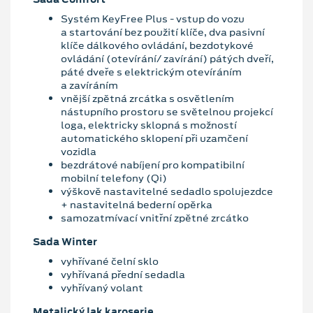
Systém KeyFree Plus - vstup do vozu
a startování bez použití klíče, dva pasivní
klíče dálkového ovládání, bezdotykové
ovládání (otevírání/ zavírání) pátých dveří,
páté dveře s elektrickým otevíráním
a zavíráním
vnější zpětná zrcátka s osvětlením
nástupního prostoru se světelnou projekcí
loga, elektricky sklopná s možností
automatického sklopení při uzamčení
vozidla
bezdrátové nabíjení pro kompatibilní
mobilní telefony (Qi)
výškově nastavitelné sedadlo spolujezdce
+ nastavitelná bederní opěrka
samozatmívací vnitřní zpětné zrcátko
Sada Winter
vyhřívané čelní sklo
vyhřívaná přední sedadla
vyhřívaný volant
Metalický lak karoserie