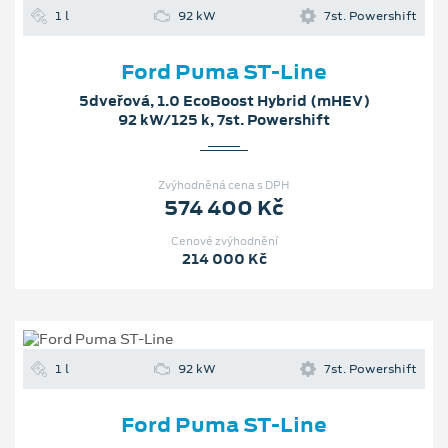
1 l
92 kW
7st. Powershift
Ford Puma ST-Line
5dveřová, 1.0 EcoBoost Hybrid (mHEV)
92 kW/125 k, 7st. Powershift
Zvýhodněná cena s DPH
574 400 Kč
Cenové zvýhodnění
214 000 Kč
1 l
92 kW
7st. Powershift
Ford Puma ST-Line