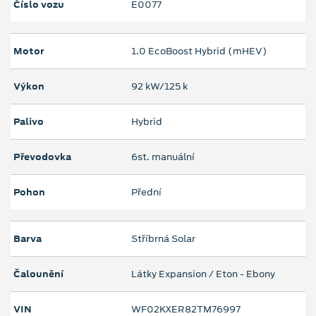
Číslo vozu
E0077
Motor
1.0 EcoBoost Hybrid (mHEV)
Výkon
92 kW/125 k
Palivo
Hybrid
Převodovka
6st. manuální
Pohon
Přední
Barva
Stříbrná Solar
Čalounění
Látky Expansion / Eton - Ebony
VIN
WF02KXER82TM76997