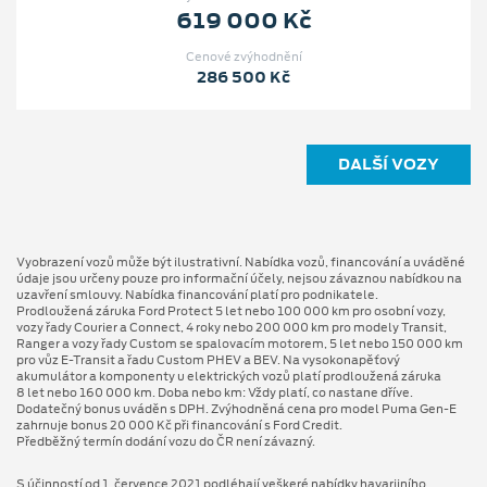
619 000 Kč
Cenové zvýhodnění
286 500 Kč
DALŠÍ VOZY
Vyobrazení vozů může být ilustrativní. Nabídka vozů, financování a uváděné
údaje jsou určeny pouze pro informační účely, nejsou závaznou nabídkou na
uzavření smlouvy. Nabídka financování platí pro podnikatele.
Prodloužená záruka Ford Protect 5 let nebo 100 000 km pro osobní vozy,
vozy řady Courier a Connect, 4 roky nebo 200 000 km pro modely Transit,
Ranger a vozy řady Custom se spalovacím motorem, 5 let nebo 150 000 km
pro vůz E-Transit a řadu Custom PHEV a BEV. Na vysokonapěťový
akumulátor a komponenty u elektrických vozů platí prodloužená záruka
8 let nebo 160 000 km. Doba nebo km: Vždy platí, co nastane dříve.
Dodatečný bonus uváděn s DPH. Zvýhodněná cena pro model Puma Gen⁠-⁠E
zahrnuje bonus 20 000 Kč při financování s Ford Credit.
Předběžný termín dodání vozu do ČR není závazný.
S účinností od 1. července 2021 podléhají veškeré nabídky havarijního