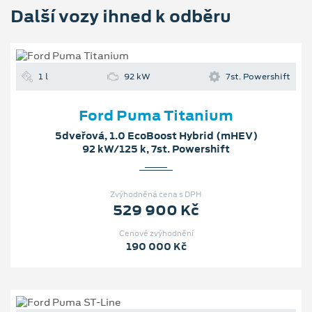
Další vozy ihned k odběru
1 l
92 kW
7st. Powershift
Ford Puma Titanium
5dveřová, 1.0 EcoBoost Hybrid (mHEV)
92 kW/125 k, 7st. Powershift
Zvýhodněná cena s DPH
529 900 Kč
Cenové zvýhodnění
190 000 Kč