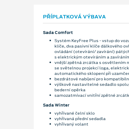
PŘÍPLATKOVÁ VÝBAVA
Sada Comfort
Systém KeyFree Plus - vstup do vozu
klíče, dva pasivní klíče dálkového o
ovládání (otevírání/ zavírání) pátých
s elektrickým otevíráním a zavírání
vnější zpětná zrcátka s osvětlením 
se světelnou projekcí loga, elektric
automatického sklopení při uzamčen
bezdrátové nabíjení pro kompatibiln
výškově nastavitelné sedadlo spolu
bederní opěrka
samozatmívací vnitřní zpětné zrcát
Sada Winter
vyhřívané čelní sklo
vyhřívaná přední sedadla
vyhřívaný volant