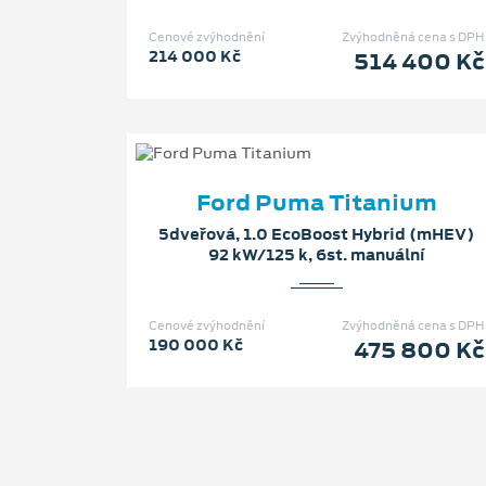
Cenové zvýhodnění
Zvýhodněná cena s DPH
214 000 Kč
514 400 Kč
Ford Puma Titanium
5dveřová, 1.0 EcoBoost Hybrid (mHEV)
92 kW/125 k, 6st. manuální
Cenové zvýhodnění
Zvýhodněná cena s DPH
190 000 Kč
475 800 Kč