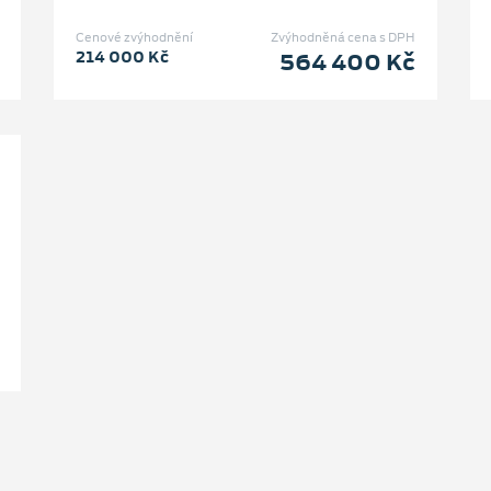
Cenové zvýhodnění
Zvýhodněná cena s DPH
214 000 Kč
564 400 Kč