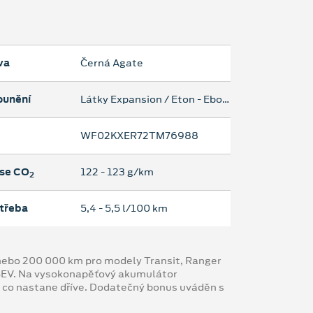
va
Černá Agate
ounění
Látky Expansion / Eton - Ebony
WF02KXER72TM76988
se CO
122 ‐ 123 g/km
2
třeba
5,4 ‐ 5,5 l/100 km
y nebo 200 000 km pro modely Transit, Ranger
 BEV. Na vysokonapěťový akumulátor
, co nastane dříve. Dodatečný bonus uváděn s