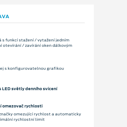
AVA
 s funkcí stažení / vytažení jedním
í otevírání / zavírání oken dálkovým
lej s konfigurovatelnou grafikou
e
 LED světly denního svícení
í omezovač rychlosti
značky omezující rychlost a automaticky
mální rychlostní limit