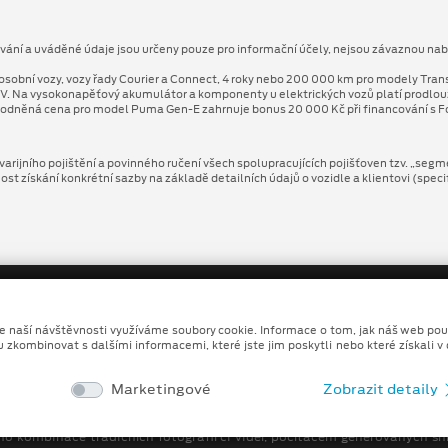
ování a uváděné údaje jsou určeny pouze pro informační účely, nejsou závaznou nab
osobní vozy, vozy řady Courier a Connect, 4 roky nebo 200 000 km pro modely Tran
V. Na vysokonapěťový akumulátor a komponenty u elektrických vozů platí prodlo
odněná cena pro model Puma Gen⁠-⁠E zahrnuje bonus 20 000 Kč při financování s Fo
arijního pojištění a povinného ručení všech spolupracujících pojišťoven tzv. „segm
 získání konkrétní sazby na základě detailních údajů o vozidle a klientovi (speci
ze naší návštěvnosti využíváme soubory cookie. Informace o tom, jak náš web pou
u zkombinovat s dalšími informacemi, které jste jim poskytli nebo které získali v
Copyright ©2026 F. 67 s.r.o.
Marketingové
Zobrazit detaily
Ochrana osobních údajů
Prohlášení o zpracování údaj
no kombinace tradičních fotografií či videí, počítačem generovaných sní