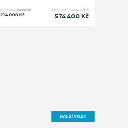
Cenové zvýhodnění
Zvýhodněná cena s DPH
214 000 Kč
574 400 Kč
DALŠÍ VOZY