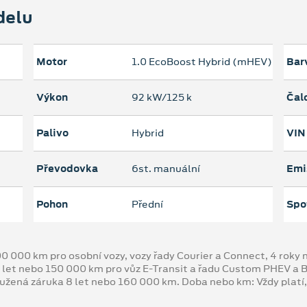
delu
Motor
1.0 EcoBoost Hybrid (mHEV)
Bar
Výkon
92 kW/125 k
Čal
Palivo
Hybrid
VIN
Převodovka
6st. manuální
Emi
Pohon
Přední
Spo
00 000 km pro osobní vozy, vozy řady Courier a Connect, 4 rok
 let nebo 150 000 km pro vůz E-Transit a řadu Custom PHEV a
oužená záruka 8 let nebo 160 000 km. Doba nebo km: Vždy platí