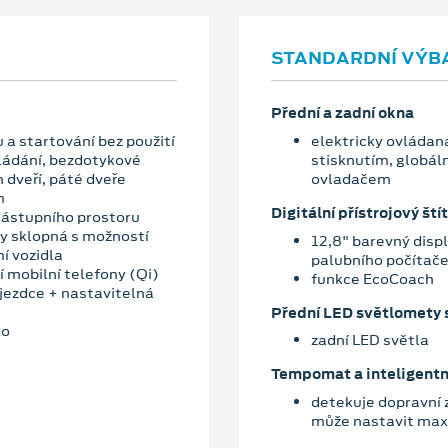
STANDARDNÍ VÝB
Přední a zadní okna
 a startování bez použití
elektricky ovládaná
vládání, bezdotykové
stisknutím, globáln
 dveří, páté dveře
ovladačem
m
Digitální přístrojový štít
nástupního prostoru
ky sklopná s možností
12,8" barevný disp
í vozidla
palubního počítač
í mobilní telefony (Qi)
funkce EcoCoach
jezdce + nastavitelná
Přední LED světlomety s
ko
zadní LED světla
Tempomat a inteligentn
detekuje dopravní 
může nastavit maxi