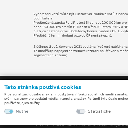
Vyobrazení vozů může být ilustrativní. Nabídka vozů, financ
podnikatele.
Prodloužená záruka Ford Protect 5 let nebo 100 000 km pro 
nebo 150 000 km pro vůz E-Transit a řadu Custom PHEV a BE
platí, co nastane dříve. Dodatečný bonus uváděn s DPH. Zvýh
Předběžný termín dodání vozu do ČR není závazný.
S účinností od 1. července 2021 podléhají veškeré nabídky hav
To umožňuje napojení na webové rozhraní pojišťoven a možnost
segmentační kritéria).
Tato stránka používá cookies
K personalizaci obsahu a reklam, poskytování funkcí sociálních médií a analý
svými partnery pro sociální média, inzerci a analýzy. Partneři tyto údaje moho
používáte jejich služby.
Nutné
Statistické
Obchodní podmínky
Při tvorbě videí a obrázků na tomto webu je využívá