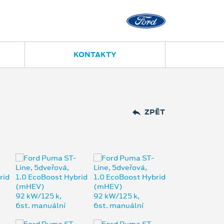
Přerov
Polní 14
581 208 050
KONTAKTY
ZPĚT