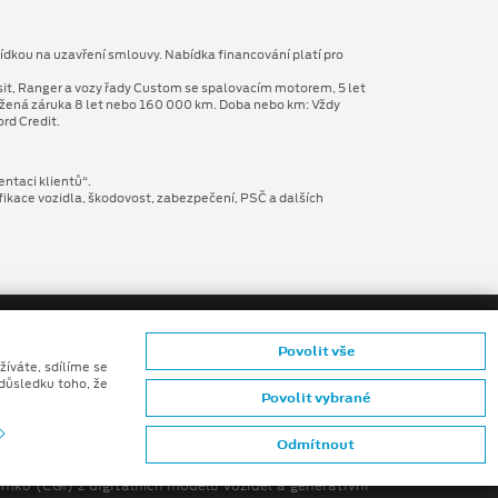
ídkou na uzavření smlouvy. Nabídka financování platí pro
sit, Ranger a vozy řady Custom se spalovacím motorem, 5 let
užená záruka 8 let nebo 160 000 km. Doba nebo km: Vždy
rd Credit.
entaci klientů“.
fikace vozidla, škodovost, zabezpečení, PSČ a dalších
Povolit vše
žíváte, sdílíme se
 důsledku toho, že
Povolit vybrané
ů konečných zákazníků
Odmítnout
mků (CGI) z digitálních modelů vozidel a generativní