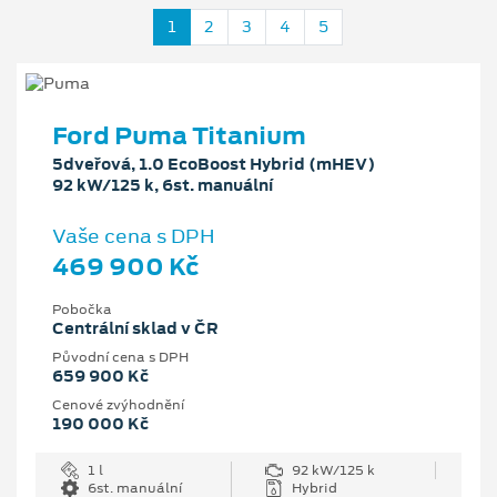
1
2
3
4
5
Ford Puma Titanium
5dveřová, 1.0 EcoBoost Hybrid (mHEV)
92 kW/125 k, 6st. manuální
Vaše cena s DPH
469 900 Kč
Pobočka
Centrální sklad v ČR
Původní cena s DPH
659 900 Kč
Cenové zvýhodnění
190 000 Kč
1 l
92 kW/125 k
6st. manuální
Hybrid