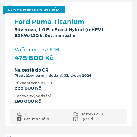
NOVÝ REGISTROVANÝ VŮZ
Ford Puma Titanium
5dveřová, 1.0 EcoBoost Hybrid (mHEV)
92 kW/125 k, 6st. manuální
Vaše cena s DPH
475 800 Kč
Na cestě do ČR
Předběžný termín dodání: 33. týden 2026
Původní cena s DPH
665 800 Kč
Cenové zvýhodnění
190 000 Kč
1 l
92 kW/125 k
6st. manuální
Hybrid