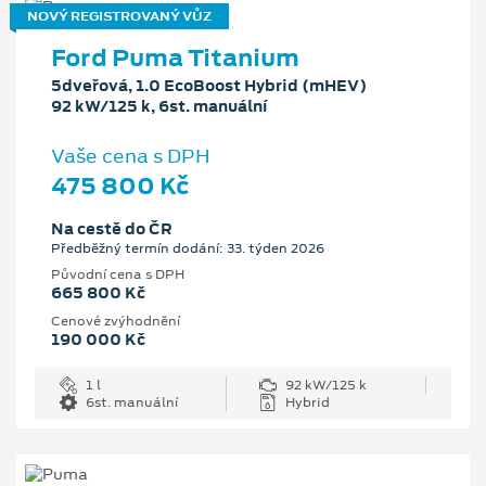
NOVÝ REGISTROVANÝ VŮZ
Ford Puma Titanium
5dveřová, 1.0 EcoBoost Hybrid (mHEV)
92 kW/125 k, 6st. manuální
Vaše cena s DPH
475 800 Kč
Na cestě do ČR
Předběžný termín dodání: 33. týden 2026
Původní cena s DPH
665 800 Kč
Cenové zvýhodnění
190 000 Kč
1 l
92 kW/125 k
6st. manuální
Hybrid