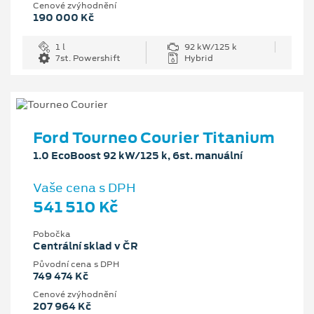
Cenové zvýhodnění
190 000 Kč
1 l
92 kW/125 k
7st. Powershift
Hybrid
Ford Tourneo Courier Titanium
1.0 EcoBoost 92 kW/125 k, 6st. manuální
Vaše cena s DPH
541 510 Kč
Pobočka
Centrální sklad v ČR
Původní cena s DPH
749 474 Kč
Cenové zvýhodnění
207 964 Kč