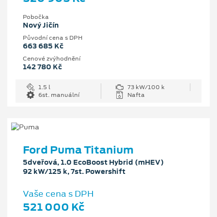
Pobočka
Nový Jičín
Původní cena s DPH
663 685 Kč
Cenové zvýhodnění
142 780 Kč
1.5 l
73 kW/100 k
6st. manuální
Nafta
Ford Puma Titanium
5dveřová, 1.0 EcoBoost Hybrid (mHEV)
92 kW/125 k, 7st. Powershift
Vaše cena s DPH
521 000 Kč