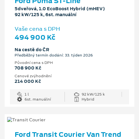
Ford Puma ST-Line
5dveřová, 1.0 EcoBoost Hybrid (mHEV)
92 kW/125 k, 6st. manuální
Vaše cena s DPH
494 900 Kč
Na cestě do ČR
Předběžný termín dodání: 33. týden 2026
Původní cena s DPH
708 900 Kč
Cenové zvýhodnění
214 000 Kč
1 l
92 kW/125 k
6st. manuální
Hybrid
Ford Transit Courier Van Trend