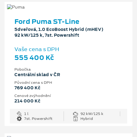
Ford Puma ST-Line
5dveřová, 1.0 EcoBoost Hybrid (mHEV)
92 kW/125 k, 7st. Powershift
Vaše cena s DPH
555 400 Kč
Pobočka
Centrální sklad v ČR
Původní cena s DPH
769 400 Kč
Cenové zvýhodnění
214 000 Kč
1 l
92 kW/125 k
7st. Powershift
Hybrid