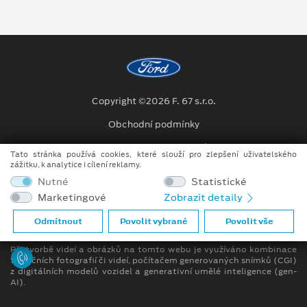
Copyright ©2026 F. 67 s.r.o.
Obchodní podmínky
Ochrana osobních údajů
Tato stránka používá cookies, které slouží pro zlepšení uživatelského
zážitku, k analytice i cílení reklamy.
Prohlášení o zpracování údajů konečných zákazníků
Nutné
Statistické
Marketingové
Zobrazit detaily
[1]
Dodací lhůta se může lišit v závislosti na konkrétní specifikaci.
Odmítnout
Povolit vybrané
Povolit vše
Bližší informace u prodejce
Při tvorbě videí a obrázků na tomto webu je využíváno kombinace
tradičních fotografií či videí, počítačem generovaných snímků (CGI)
z digitálních modelů vozidel a generativní umělé inteligence (gen-
AI).