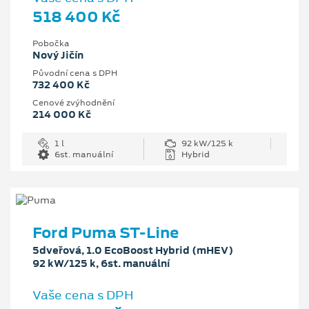
518 400 Kč
Pobočka
Nový Jičín
Původní cena s DPH
732 400 Kč
Cenové zvýhodnění
214 000 Kč
1 l
92 kW/125 k
6st. manuální
Hybrid
Ford Puma ST-Line
5dveřová, 1.0 EcoBoost Hybrid (mHEV)
92 kW/125 k, 6st. manuální
Vaše cena s DPH