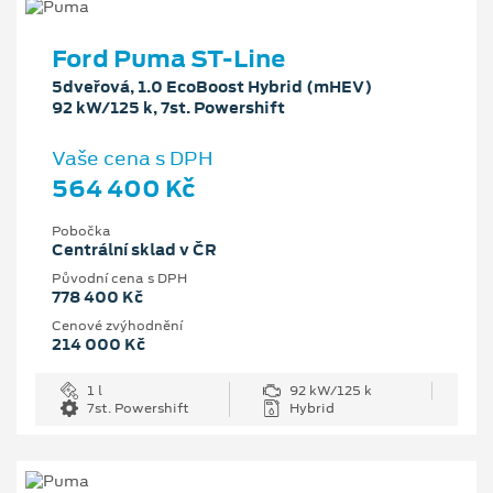
Ford Puma ST-Line
5dveřová, 1.0 EcoBoost Hybrid (mHEV)
92 kW/125 k, 7st. Powershift
Vaše cena s DPH
564 400 Kč
Pobočka
Centrální sklad v ČR
Původní cena s DPH
778 400 Kč
Cenové zvýhodnění
214 000 Kč
1 l
92 kW/125 k
7st. Powershift
Hybrid