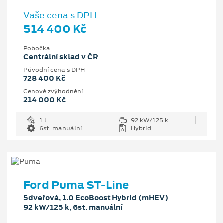
Vaše cena s DPH
514 400 Kč
Pobočka
Centrální sklad v ČR
Původní cena s DPH
728 400 Kč
Cenové zvýhodnění
214 000 Kč
1 l
92 kW/125 k
6st. manuální
Hybrid
Ford Puma ST-Line
5dveřová, 1.0 EcoBoost Hybrid (mHEV)
92 kW/125 k, 6st. manuální