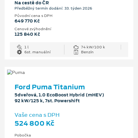
Na cestě do ČR
Předběžný termín dodání: 33. týden 2026
Původní cena s DPH
649 770 Kč
Cenové zvýhodnění
125 840 Kč
1 l
74 kW/100 k
6st. manuální
Benzín
Ford Puma Titanium
5dveřová, 1.0 EcoBoost Hybrid (mHEV)
92 kW/125 k, 7st. Powershift
Vaše cena s DPH
524 800 Kč
Pobočka