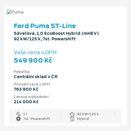
Ford Puma ST-Line
5dveřová, 1.0 EcoBoost Hybrid (mHEV)
92 kW/125 k, 7st. Powershift
Vaše cena s DPH
549 900 Kč
Pobočka
Centrální sklad v ČR
Původní cena s DPH
763 900 Kč
Cenové zvýhodnění
214 000 Kč
1 l
92 kW/125 k
7st. Powershift
Hybrid