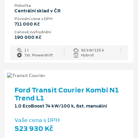
Pobočka
Centrální sklad v ČR
Původní cena s DPH
711 000 Kč
Cenové zvýhodnění
190 000 Kč
1 l
92 kW/125 k
7st. Powershift
Hybrid
Ford Transit Courier Kombi N1
Trend L1
1.0 EcoBoost 74 kW/100 k, 6st. manuální
Vaše cena s DPH
523 930 Kč