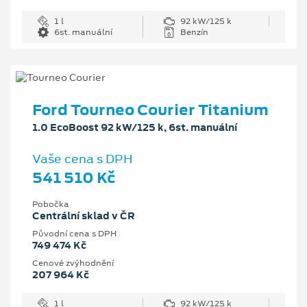
1 l
92 kW/125 k
6st. manuální
Benzín
Ford Tourneo Courier Titanium
1.0 EcoBoost 92 kW/125 k, 6st. manuální
Vaše cena s DPH
541 510 Kč
Pobočka
Centrální sklad v ČR
Původní cena s DPH
749 474 Kč
Cenové zvýhodnění
207 964 Kč
1 l
92 kW/125 k