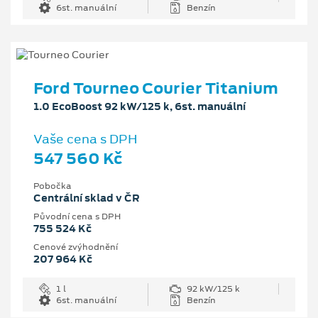
6st. manuální
Benzín
Ford Tourneo Courier Titanium
1.0 EcoBoost 92 kW/125 k, 6st. manuální
Vaše cena s DPH
547 560 Kč
Pobočka
Centrální sklad v ČR
Původní cena s DPH
755 524 Kč
Cenové zvýhodnění
207 964 Kč
1 l
92 kW/125 k
6st. manuální
Benzín