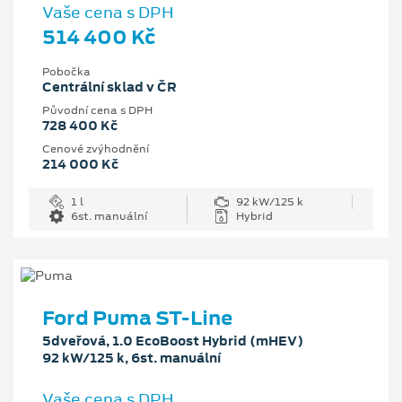
Vaše cena s DPH
514 400 Kč
Pobočka
Centrální sklad v ČR
Původní cena s DPH
728 400 Kč
Cenové zvýhodnění
214 000 Kč
1 l
92 kW/125 k
6st. manuální
Hybrid
Ford Puma ST-Line
5dveřová, 1.0 EcoBoost Hybrid (mHEV)
92 kW/125 k, 6st. manuální
Vaše cena s DPH