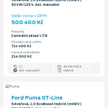
5dveřová, 1.0 EcoBoost Hybrid (mHEV)
92 kW/125 k, 6st. manuální
Vaše cena s DPH
500 400 Kč
Pobočka
Centrální sklad v ČR
Původní cena s DPH
714 400 Kč
Cenové zvýhodnění
214 000 Kč
1 l
92 kW/125 k
6st. manuální
Hybrid
Ford Puma ST-Line
5dveřová, 1.0 EcoBoost Hybrid (mHEV)