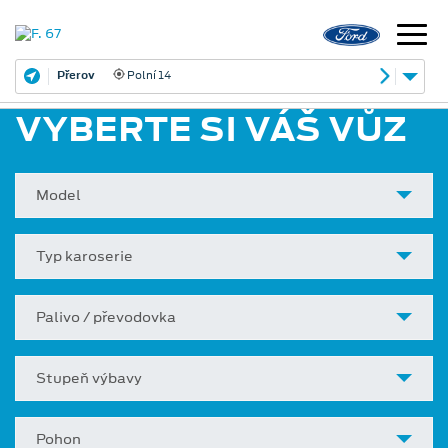
Přerov
Polní 14
VYBERTE SI VÁŠ VŮZ
Model
Typ karoserie
Palivo / převodovka
Stupeň výbavy
Pohon