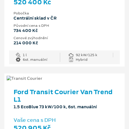
520 400 Kč
Pobočka
Centrální sklad v ČR
Původní cena s DPH
734 400 Kč
Cenové zvýhodnění
214 000 Kč
1 l
92 kW/125 k
6st. manuální
Hybrid
Ford Transit Courier Van Trend
L1
1.5 EcoBlue 73 kW/100 k, 6st. manuální
Vaše cena s DPH
520 905 Kč