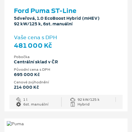
Ford Puma ST-Line
5dveřová, 1.0 EcoBoost Hybrid (mHEV)
92 kW/125 k, 6st. manuální
Vaše cena s DPH
481 000 Kč
Pobočka
Centrální sklad v ČR
Původní cena s DPH
695 000 Kč
Cenové zvýhodnění
214 000 Kč
1 l
92 kW/125 k
6st. manuální
Hybrid