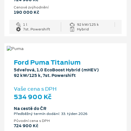
Cenové zvýhodnění
190 000 Kč
1 l
92 kW/125 k
7st. Powershift
Hybrid
Ford Puma Titanium
5dveřová, 1.0 EcoBoost Hybrid (mHEV)
92 kW/125 k, 7st. Powershift
Vaše cena s DPH
534 900 Kč
Na cestě do ČR
Předběžný termín dodání: 33. týden 2026
Původní cena s DPH
724 900 Kč