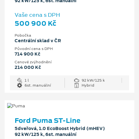
92 kW/125 k, 6st. manuální
Vaše cena s DPH
500 900 Kč
Pobočka
Centrální sklad v ČR
Původní cena s DPH
714 900 Kč
Cenové zvýhodnění
214 000 Kč
1 l
92 kW/125 k
6st. manuální
Hybrid
Ford Puma ST-Line
5dveřová, 1.0 EcoBoost Hybrid (mHEV)
92 kW/125 k, 6st. manuální