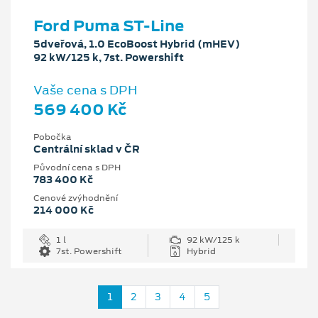
Ford Puma ST-Line
5dveřová, 1.0 EcoBoost Hybrid (mHEV)
92 kW/125 k, 7st. Powershift
Vaše cena s DPH
569 400 Kč
Pobočka
Centrální sklad v ČR
Původní cena s DPH
783 400 Kč
Cenové zvýhodnění
214 000 Kč
1 l
92 kW/125 k
7st. Powershift
Hybrid
1
2
3
4
5