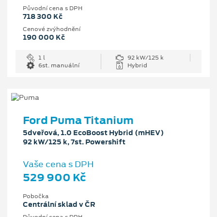
Původní cena s DPH
718 300 Kč
Cenové zvýhodnění
190 000 Kč
1 l
92 kW/125 k
6st. manuální
Hybrid
Ford Puma Titanium
5dveřová, 1.0 EcoBoost Hybrid (mHEV)
92 kW/125 k, 7st. Powershift
Vaše cena s DPH
529 900 Kč
Pobočka
Centrální sklad v ČR
Původní cena s DPH