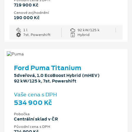
719 900 Kč
Cenové zvýhodnění
190 000 Kč
1 l
92 kW/125 k
7st. Powershift
Hybrid
Ford Puma Titanium
5dveřová, 1.0 EcoBoost Hybrid (mHEV)
92 kW/125 k, 7st. Powershift
Vaše cena s DPH
534 900 Kč
Pobočka
Centrální sklad v ČR
Původní cena s DPH
724 900 Kč