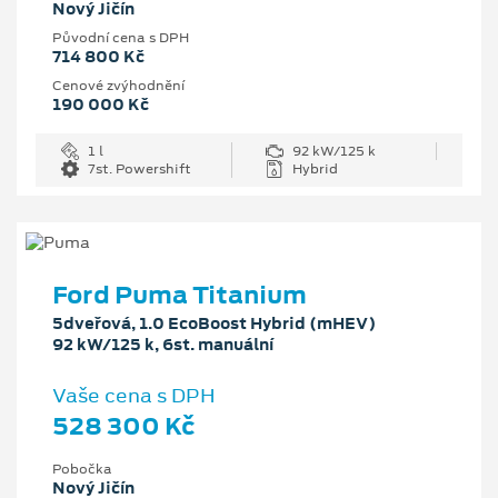
Nový Jičín
Původní cena s DPH
714 800 Kč
Cenové zvýhodnění
190 000 Kč
1 l
92 kW/125 k
7st. Powershift
Hybrid
Ford Puma Titanium
5dveřová, 1.0 EcoBoost Hybrid (mHEV)
92 kW/125 k, 6st. manuální
Vaše cena s DPH
528 300 Kč
Pobočka
Nový Jičín