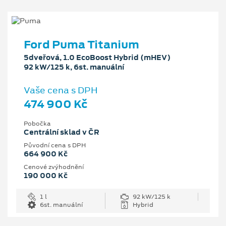
Ford Puma Titanium
5dveřová, 1.0 EcoBoost Hybrid (mHEV)
92 kW/125 k, 6st. manuální
Vaše cena s DPH
474 900 Kč
Pobočka
Centrální sklad v ČR
Původní cena s DPH
664 900 Kč
Cenové zvýhodnění
190 000 Kč
1 l
92 kW/125 k
6st. manuální
Hybrid