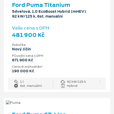
Ford Puma Titanium
5dveřová, 1.0 EcoBoost Hybrid (mHEV)
92 kW/125 k, 6st. manuální
Vaše cena s DPH
481 900 Kč
Pobočka
Nový Jičín
Původní cena s DPH
671 900 Kč
Cenové zvýhodnění
190 000 Kč
1 l
92 kW/125 k
6st. manuální
Hybrid