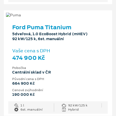
Ford Puma Titanium
5dveřová, 1.0 EcoBoost Hybrid (mHEV)
92 kW/125 k, 6st. manuální
Vaše cena s DPH
474 900 Kč
Pobočka
Centrální sklad v ČR
Původní cena s DPH
664 900 Kč
Cenové zvýhodnění
190 000 Kč
1 l
92 kW/125 k
6st. manuální
Hybrid