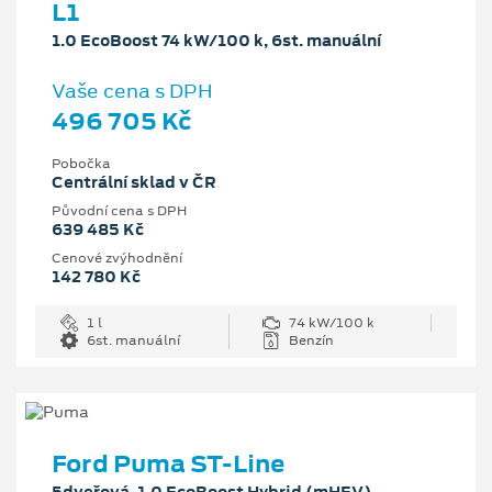
L1
1.0 EcoBoost 74 kW/100 k, 6st. manuální
Vaše cena s DPH
496 705 Kč
Pobočka
Centrální sklad v ČR
Původní cena s DPH
639 485 Kč
Cenové zvýhodnění
142 780 Kč
1 l
74 kW/100 k
6st. manuální
Benzín
Ford Puma ST-Line