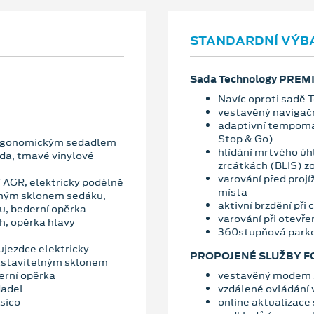
STANDARDNÍ VÝB
Sada Technology PREM
Navíc oproti sadě 
vestavěný navigač
adaptivní tempoma
Stop & Go)
 ergonomickým sedadlem
hlídání mrtvého úhl
záda, tmavé vinylové
zrcátkách (BLIS) zo
varování před projí
cí AGR, elektricky podélně
místa
lným sklonem sedáku,
aktivní brzdění při
u, bederní opěrka
varování při otevřen
h, opěrka hlavy
360stupňová park
jezdce elektricky
PROPOJENÉ SLUŽBY F
nastavitelným sklonem
erní opěrka
vestavěný modem s
dadel
vzdálené ovládání 
sico
online aktualizace