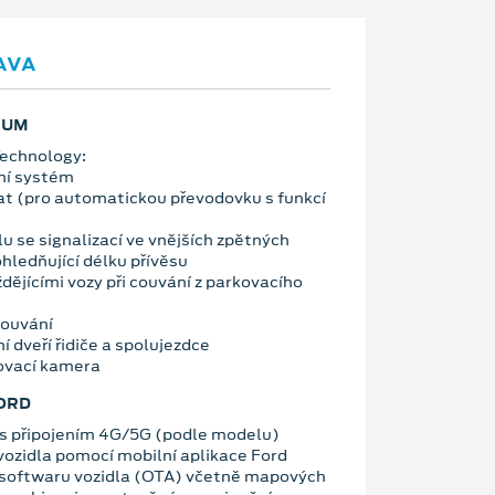
AVA
IUM
Technology:
ní systém
t (pro automatickou převodovku s funkcí
u se signalizací ve vnějších zpětných
hledňující délku přívěsu
ždějícími vozy při couvání z parkovacího
 couvání
í dveří řidiče a spolujezdce
ovací kamera
ORD
 připojením 4G/5G (podle modelu)
vozidla pomocí mobilní aplikace Ford
 softwaru vozidla (OTA) včetně mapových