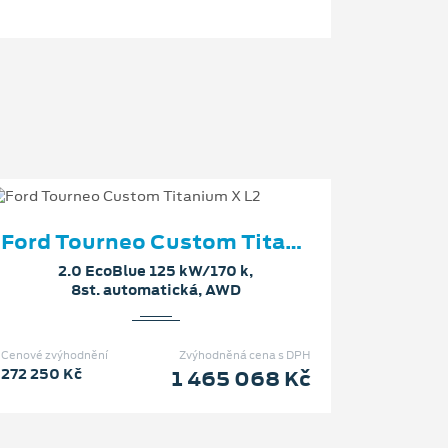
Ford Tourneo Custom Titanium X L2
2.0 EcoBlue 125 kW/170 k,
8st. automatická, AWD
Cenové zvýhodnění
Zvýhodněná cena s DPH
272 250 Kč
1 465 068 Kč