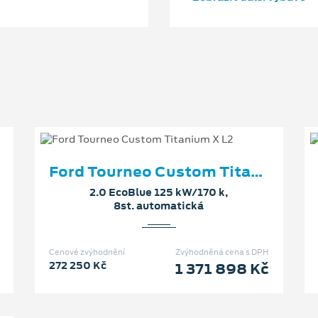
Ford Tourneo Custom Titanium X L2
2.0 EcoBlue 125 kW/170 k,
8st. automatická
Cenové zvýhodnění
Zvýhodněná cena s DPH
272 250 Kč
1 371 898 Kč