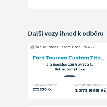
Další vozy ihned k odběru
Ford Tourneo Custom Titanium X L2
2.0 EcoBlue 125 kW/170 k,
8st. automatická
Cenové zvýhodnění
Zvýhodněná cena s DPH
272 250 Kč
1 371 898 Kč