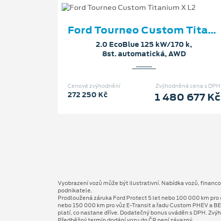
Ford Tourneo Custom Titanium X L2
2.0 EcoBlue 125 kW/170 k,
8st. automatická, AWD
Cenové zvýhodnění
Zvýhodněná cena s DPH
272 250 Kč
1 480 677 Kč
Vyobrazení vozů může být ilustrativní. Nabídka vozů, financ
podnikatele.
Prodloužená záruka Ford Protect 5 let nebo 100 000 km pro 
nebo 150 000 km pro vůz E-Transit a řadu Custom PHEV a BE
platí, co nastane dříve. Dodatečný bonus uváděn s DPH. Zvýh
Předběžný termín dodání vozu do ČR není závazný.