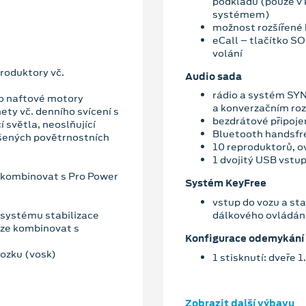
podkladů (pouze v
systémem)
možnost rozšířené 
eCall – tlačítko S
volání
roduktory vč.
Audio sada
rádio a systém SYN
ro naftové motory
a konverzačním ro
ety vč. denního svícení s
bezdrátové připoje
 světla, neoslňující
Bluetooth handsfr
ršených povětrnostních
10 reproduktorů, o
1 dvojitý USB vstup
 kombinovat s Pro Power
Systém KeyFree
vstup do vozu a star
. systému stabilizace
dálkového ovládán
elze kombinovat s
Konfigurace odemykání
ozku (vosk)
1 stisknutí: dveře 1
Zobrazit další výbavu