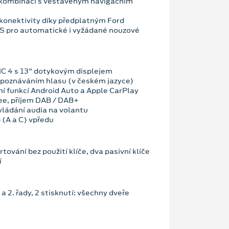
 kombinaci s vestavěným navigačním
konektivity díky předplatným Ford
OS pro automatické i vyžádané nouzové
C 4 s 13" dotykovým displejem
zpoznáváním hlasu (v českém jazyce)
ní funkcí Android Auto a Apple CarPlay
ee, příjem DAB / DAB+
vládání audia na volantu
 (A a C) vpředu
tování bez použití klíče, dva pasivní klíče
í
. a 2. řady, 2 stisknutí: všechny dveře