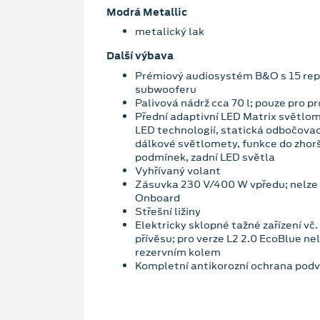
Modrá Metallic
metalický lak
Další výbava
Prémiový audiosystém B&O s 15 rep
subwooferu
Palivová nádrž cca 70 l; pouze pro p
Přední adaptivní LED Matrix světlom
LED technologií, statická odbočovací
dálkové světlomety, funkce do zho
podmínek, zadní LED světla
Vyhřívaný volant
Zásuvka 230 V/400 W vpředu; nelze
Onboard
Střešní ližiny
Elektricky sklopné tažné zařízení vč
přívěsu; pro verze L2 2.0 EcoBlue n
rezervním kolem
Kompletní antikorozní ochrana podv