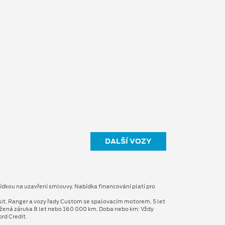
DALŠÍ VOZY
ídkou na uzavření smlouvy. Nabídka financování platí pro
sit, Ranger a vozy řady Custom se spalovacím motorem, 5 let
užená záruka 8 let nebo 160 000 km. Doba nebo km: Vždy
rd Credit.