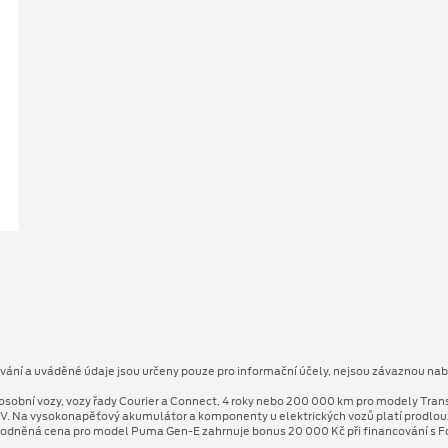
ování a uváděné údaje jsou určeny pouze pro informační účely, nejsou závaznou nab
osobní vozy, vozy řady Courier a Connect, 4 roky nebo 200 000 km pro modely Tran
V. Na vysokonapěťový akumulátor a komponenty u elektrických vozů platí prodlo
odněná cena pro model Puma Gen⁠-⁠E zahrnuje bonus 20 000 Kč při financování s Fo