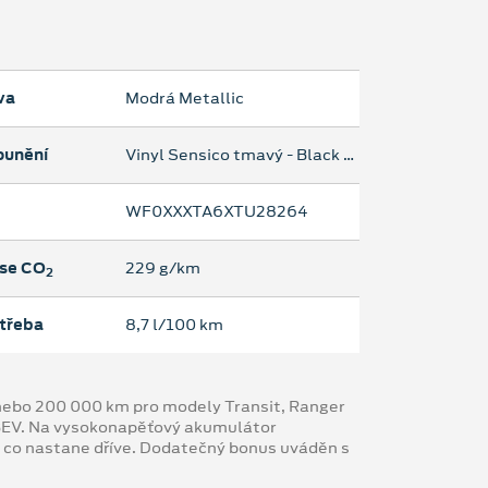
va
Modrá Metallic
ounění
Vinyl Sensico tmavý - Black Onyx
WF0XXXTA6XTU28264
se CO
229 g/km
2
třeba
8,7 l/100 km
y nebo 200 000 km pro modely Transit, Ranger
 BEV. Na vysokonapěťový akumulátor
, co nastane dříve. Dodatečný bonus uváděn s