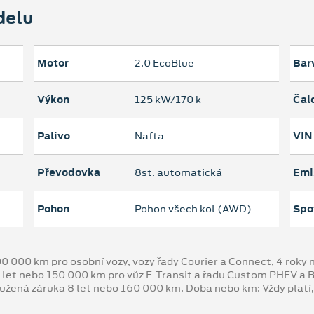
delu
Motor
2.0 EcoBlue
Bar
Výkon
125 kW/170 k
Čal
Palivo
Nafta
VIN
Převodovka
8st. automatická
Emi
Pohon
Pohon všech kol (AWD)
Spo
00 000 km pro osobní vozy, vozy řady Courier a Connect, 4 rok
 let nebo 150 000 km pro vůz E-Transit a řadu Custom PHEV a
oužená záruka 8 let nebo 160 000 km. Doba nebo km: Vždy platí