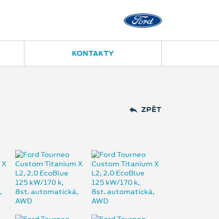
Přerov
Polní 14
581 208 050
KONTAKTY
ZPĚT