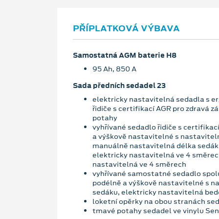
PŘÍPLATKOVÁ VÝBAVA
Samostatná AGM baterie H8
95 Ah, 850 A
Sada předních sedadel 23
elektricky nastavitelná sedadla s
řidiče s certifikací AGR pro zdravá 
potahy
vyhřívané sedadlo řidiče s certifika
a výškově nastavitelné s nastavite
manuálně nastavitelná délka sedák
elektricky nastavitelná ve 4 směrec
nastavitelná ve 4 směrech
vyhřívané samostatné sedadlo spolu
podélně a výškově nastavitelné s 
sedáku, elektricky nastavitelná bed
loketní opěrky na obou stranách se
tmavé potahy sedadel ve vinylu Sen