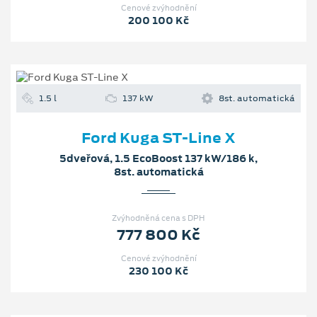
Cenové zvýhodnění
200 100 Kč
1.5 l
137 kW
8st. automatická
Ford Kuga ST-Line X
5dveřová, 1.5 EcoBoost 137 kW/186 k,
8st. automatická
Zvýhodněná cena s DPH
777 800 Kč
Cenové zvýhodnění
230 100 Kč