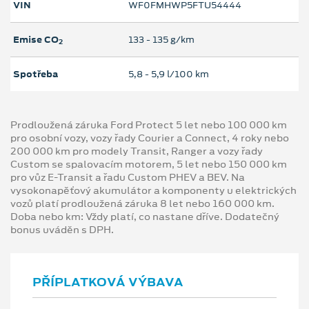
VIN
WF0FMHWP5FTU54444
Emise CO
133 ‐ 135 g/km
2
Spotřeba
5,8 ‐ 5,9 l/100 km
Prodloužená záruka Ford Protect 5 let nebo 100 000 km
pro osobní vozy, vozy řady Courier a Connect, 4 roky nebo
200 000 km pro modely Transit, Ranger a vozy řady
Custom se spalovacím motorem, 5 let nebo 150 000 km
pro vůz E-Transit a řadu Custom PHEV a BEV. Na
vysokonapěťový akumulátor a komponenty u elektrických
vozů platí prodloužená záruka 8 let nebo 160 000 km.
Doba nebo km: Vždy platí, co nastane dříve. Dodatečný
bonus uváděn s DPH.
PŘÍPLATKOVÁ VÝBAVA