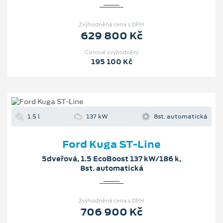
Zvýhodněná cena s DPH
629 800 Kč
Cenové zvýhodnění
195 100 Kč
1.5 l
137 kW
8st. automatická
Ford Kuga ST-Line
5dveřová, 1.5 EcoBoost 137 kW/186 k,
8st. automatická
Zvýhodněná cena s DPH
706 900 Kč