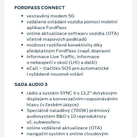
FORDPASS CONNECT
vestavěný modem 5G
vzdálené ovládání vozidla pomocí mobilní
aplikace FordPass
online aktualizace softwaru vozidla (OTA)
včetně mapových podkladů
možnost rozšířené konektivity díky
předplatným FordPass (např. dopravní
informace Live Traffic, informace
o nebezpečí v okolí (LHI) a další)
eCall – tlačítko SOS pro automatické
i vyžádané nouzové volání
SADA AUDIO 3
rádio a systém SYNC 4 s 13,2" dotykovým
displejem a konverzačním rozpoznáváním
hlasu (v českém jazyce)
Speciálně naladěný (700W) prémiový
audiosystém B&O s 10 reproduktory
vč. subwooferu
online vzdálené aktualizace (OTA)
navigační systém s online cloudovým