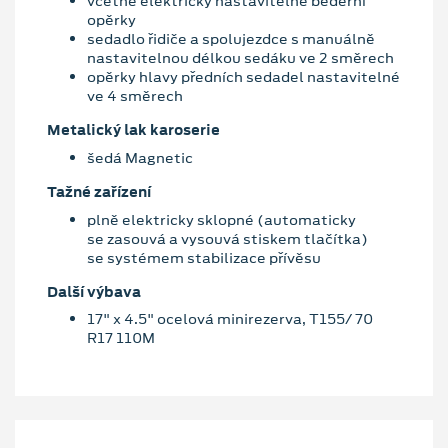
včetně elektricky nastavitelné bederní
opěrky
sedadlo řidiče a spolujezdce s manuálně
nastavitelnou délkou sedáku ve 2 směrech
opěrky hlavy předních sedadel nastavitelné
ve 4 směrech
Metalický lak karoserie
šedá Magnetic
Tažné zařízení
plně elektricky sklopné (automaticky
se zasouvá a vysouvá stiskem tlačítka)
se systémem stabilizace přívěsu
Další výbava
17" x 4.5" ocelová minirezerva, T155/ 70
R17 110M