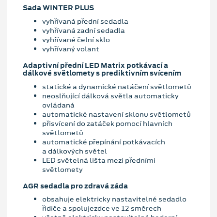
Sada WINTER PLUS
vyhřívaná přední sedadla
vyhřívaná zadní sedadla
vyhřívané čelní sklo
vyhřívaný volant
Adaptivní přední LED Matrix potkávací a
dálkové světlomety s prediktivním svícením
statické a dynamické natáčení světlometů
neoslňující dálková světla automaticky
ovládaná
automatické nastavení sklonu světlometů
přisvícení do zatáček pomocí hlavních
světlometů
automatické přepínání potkávacích
a dálkových světel
LED světelná lišta mezi předními
světlomety
AGR sedadla pro zdravá záda
obsahuje elektricky nastavitelné sedadlo
řidiče a spolujezdce ve 12 směrech