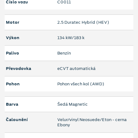
Číslo vozu
C0011
Motor
2.5 Duratec Hybrid (HEV)
Výkon
134 kW/183 k
Palivo
Benzín
Převodovka
eCVT automatická
Pohon
Pohon všech kol (AWD)
Barva
Šedá Magnetic
Čalounění
Velur/vinyl Neosuede/Eton - cerna
Ebony