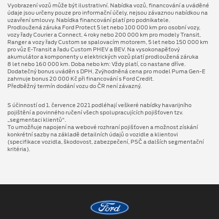
Vyobrazení vozů může být ilustrativní. Nabídka vozů, financování a uváděné
údaje jsou určeny pouze pro informační účely, nejsou závaznou nabídkou na
uzavření smlouvy. Nabídka financování platí pro podnikatele.
Prodloužená záruka Ford Protect 5 let nebo 100 000 km pro osobní vozy,
vozy řady Courier a Connect, 4 roky nebo 200 000 km pro modely Transit,
Ranger a vozy řady Custom se spalovacím motorem, 5 let nebo 150 000 km
pro vůz E-Transit a řadu Custom PHEV a BEV. Na vysokonapěťový
akumulátor a komponenty u elektrických vozů platí prodloužená záruka
8 let nebo 160 000 km. Doba nebo km: Vždy platí, co nastane dříve.
Dodatečný bonus uváděn s DPH. Zvýhodněná cena pro model Puma Gen⁠-⁠E
zahrnuje bonus 20 000 Kč při financování s Ford Credit.
Předběžný termín dodání vozu do ČR není závazný.
S účinností od 1. července 2021 podléhají veškeré nabídky havarijního
pojištění a povinného ručení všech spolupracujících pojišťoven tzv.
„segmentaci klientů“.
To umožňuje napojení na webové rozhraní pojišťoven a možnost získání
konkrétní sazby na základě detailních údajů o vozidle a klientovi
(specifikace vozidla, škodovost, zabezpečení, PSČ a dalších segmentační
kritéria).