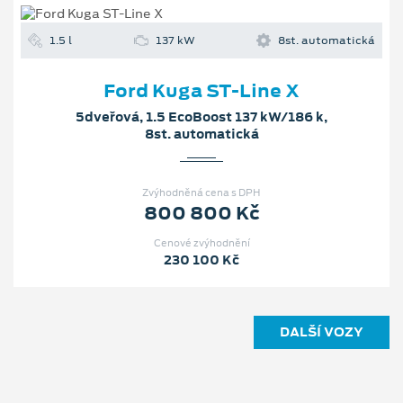
1.5 l
137 kW
8st. automatická
Ford Kuga ST-Line X
5dveřová, 1.5 EcoBoost 137 kW/186 k,
8st. automatická
Zvýhodněná cena s DPH
800 800 Kč
Cenové zvýhodnění
230 100 Kč
DALŠÍ VOZY