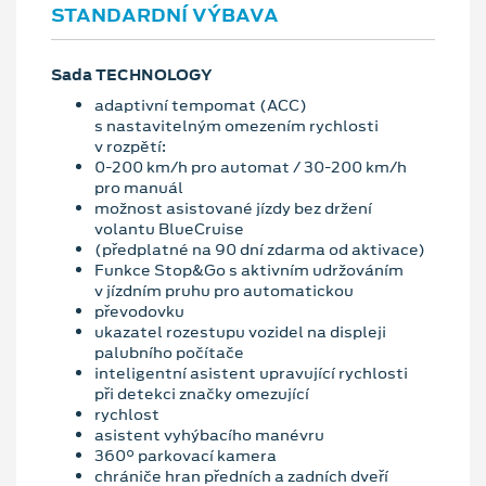
STANDARDNÍ VÝBAVA
Sada TECHNOLOGY
adaptivní tempomat (ACC)
s nastavitelným omezením rychlosti
v rozpětí:
0-200 km/h pro automat / 30-200 km/h
pro manuál
možnost asistované jízdy bez držení
volantu BlueCruise
(předplatné na 90 dní zdarma od aktivace)
Funkce Stop&Go s aktivním udržováním
v jízdním pruhu pro automatickou
převodovku
ukazatel rozestupu vozidel na displeji
palubního počítače
inteligentní asistent upravující rychlosti
při detekci značky omezující
rychlost
asistent vyhýbacího manévru
360° parkovací kamera
chrániče hran předních a zadních dveří