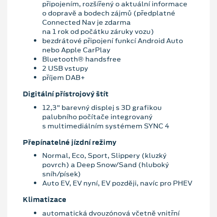
připojením, rozšířený o aktuální informace
o dopravě a bodech zájmů (předplatné
Connected Nav je zdarma
na 1 rok od počátku záruky vozu)
bezdrátové připojení funkcí Android Auto
nebo Apple CarPlay
Bluetooth® handsfree
2 USB vstupy
příjem DAB+
Digitální přístrojový štít
12,3" barevný displej s 3D grafikou
palubního počítače integrovaný
s multimediálním systémem SYNC 4
Přepínatelné jízdní režimy
Normal, Eco, Sport, Slippery (kluzký
povrch) a Deep Snow/Sand (hluboký
sníh/písek)
Auto EV, EV nyní, EV později, navíc pro PHEV
Klimatizace
automatická dvouzónová včetně vnitřní