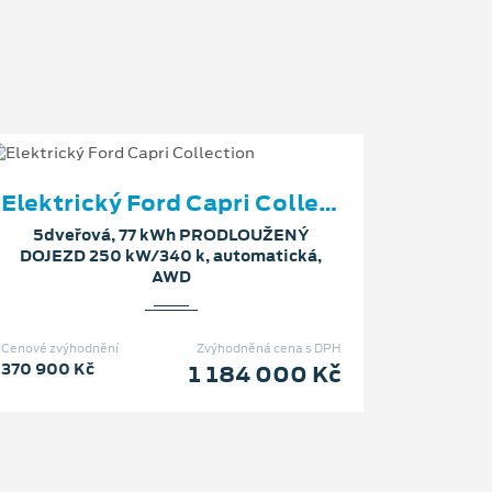
Elektrický Ford Capri Collection
5dveřová, 77 kWh PRODLOUŽENÝ
DOJEZD 250 kW/340 k, automatická,
AWD
Cenové zvýhodnění
Zvýhodněná cena s DPH
370 900 Kč
1 184 000 Kč