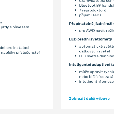
uzamykatelná schr
Bluetooth® hands
7 reproduktorů
příjem DAB+
ím
Přepínatelné jízdní reži
 jízdy s přívěsem
pro AWD navíc rež
LED přední světlomety
automatické světl
del pro instalaci
dálkových světel
 nabídky příslušenství
LED světla denního
Inteligentní adaptivní
může upravit rychlo
nebo blížící se zat
inteligentní omezo
Zobrazit další výbavu