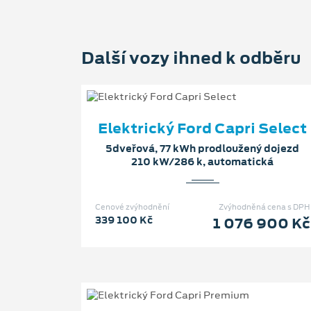
Další vozy ihned k odběru
Elektrický Ford Capri Select
5dveřová, 77 kWh prodloužený dojezd
210 kW/286 k, automatická
Cenové zvýhodnění
Zvýhodněná cena s DPH
339 100 Kč
1 076 900 Kč