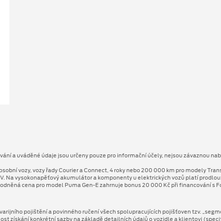
ování a uváděné údaje jsou určeny pouze pro informační účely, nejsou závaznou nab
osobní vozy, vozy řady Courier a Connect, 4 roky nebo 200 000 km pro modely Tran
V. Na vysokonapěťový akumulátor a komponenty u elektrických vozů platí prodlo
odněná cena pro model Puma Gen⁠-⁠E zahrnuje bonus 20 000 Kč při financování s Fo
arijního pojištění a povinného ručení všech spolupracujících pojišťoven tzv. „segm
 získání konkrétní sazby na základě detailních údajů o vozidle a klientovi (speci