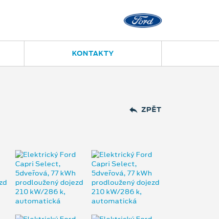
Přerov
Polní 14
581 208 050
KONTAKTY
ZPĚT