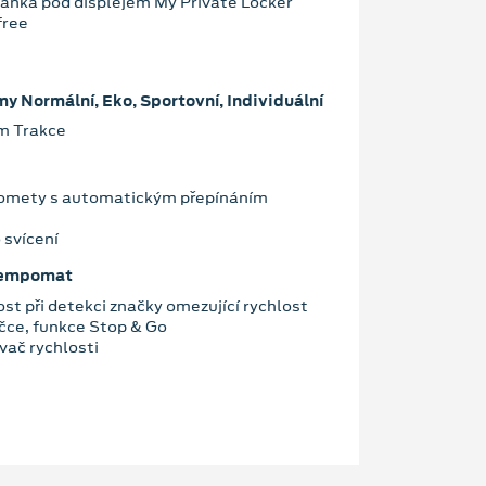
ánka pod displejem My Private Locker
free
my Normální, Eko, Sportovní, Individuální
im Trakce
omety s automatickým přepínáním
 svícení
 tempomat
st při detekci značky omezující rychlost
áčce, funkce Stop & Go
vač rychlosti