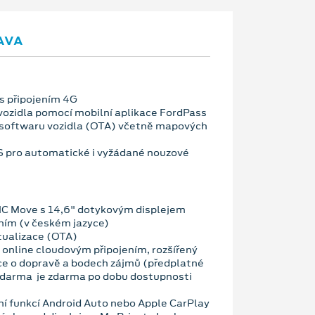
AVA
s připojením 4G
vozidla pomocí mobilní aplikace FordPass
 softwaru vozidla (OTA) včetně mapových
OS pro automatické i vyžádané nouzové
NC Move s 14,6" dotykovým displejem
ním (v českém jazyce)
tualizace (OTA)
 online cloudovým připojením, rozšířený
ce o dopravě a bodech zájmů (předplatné
zdarma je zdarma po dobu dostupnosti
ní funkcí Android Auto nebo Apple CarPlay