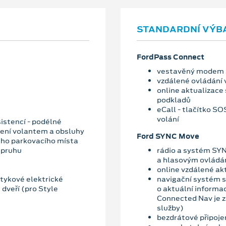
STANDARDNÍ VÝB
FordPass Connect
vestavěný modem 
vzdálené ovládání 
online aktualizace
podkladů
eCall - tlačítko S
volání
sistencí - podélné
čení volantem a obsluhy
Ford SYNC Move
ného parkovacího místa
 pruhu
rádio a systém SY
a hlasovým ovládá
online vzdálené ak
otykové elektrické
navigační systém s
 dveří (pro Style
o aktuální informa
Connected Nav je 
služby)
bezdrátové připoje