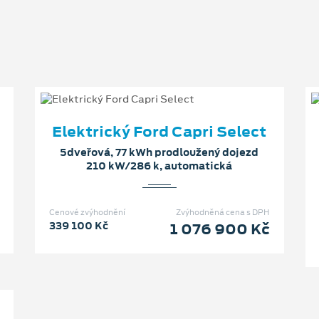
Elektrický Ford Capri Select
5dveřová, 77 kWh prodloužený dojezd
210 kW/286 k, automatická
Cenové zvýhodnění
Zvýhodněná cena s DPH
339 100 Kč
1 076 900 Kč