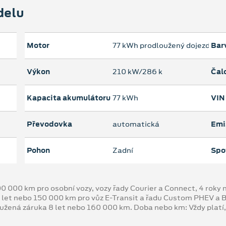
delu
Motor
77 kWh prodloužený dojezd
Bar
Výkon
210 kW/286 k
Čal
Kapacita akumulátoru
77 kWh
VIN
Převodovka
automatická
Emi
Pohon
Zadní
Spo
00 000 km pro osobní vozy, vozy řady Courier a Connect, 4 rok
 let nebo 150 000 km pro vůz E-Transit a řadu Custom PHEV a
oužená záruka 8 let nebo 160 000 km. Doba nebo km: Vždy platí