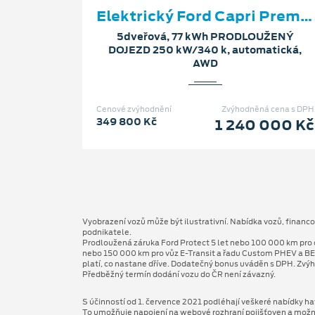
Elektrický Ford Capri Premium
5dveřová, 77 kWh PRODLOUŽENÝ
DOJEZD 250 kW/340 k, automatická,
AWD
Cenové zvýhodnění
Zvýhodněná cena s DPH
349 800 Kč
1 240 000 Kč
Vyobrazení vozů může být ilustrativní. Nabídka vozů, financ
podnikatele.
Prodloužená záruka Ford Protect 5 let nebo 100 000 km pro 
nebo 150 000 km pro vůz E-Transit a řadu Custom PHEV a BE
platí, co nastane dříve. Dodatečný bonus uváděn s DPH. Zvýh
Předběžný termín dodání vozu do ČR není závazný.
S účinností od 1. července 2021 podléhají veškeré nabídky hav
To umožňuje napojení na webové rozhraní pojišťoven a možnost