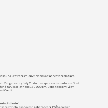
ídkou na uzavření smlouvy. Nabídka financování platí pro
sit, Ranger a vozy řady Custom se spalovacím motorem, 5 let
užená záruka 8 let nebo 160 000 km. Doba nebo km: Vždy
rd Credit.
entaci klientů“.
fikace vozidla, škodovost, zabezpečení, PSČ a dalších