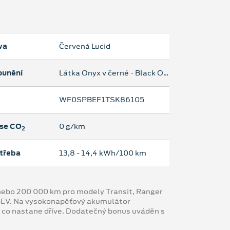
va
Červená Lucid
ounění
Látka Onyx v černé - Black Onyx
WF0SPBEF1TSK86105
se CO
0 g/km
2
třeba
13,8 ‐ 14,4 kWh/100 km
y nebo 200 000 km pro modely Transit, Ranger
 BEV. Na vysokonapěťový akumulátor
, co nastane dříve. Dodatečný bonus uváděn s