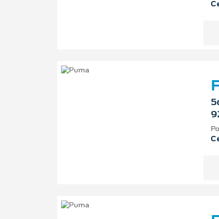
Ce
F
5
9
Po
Ce