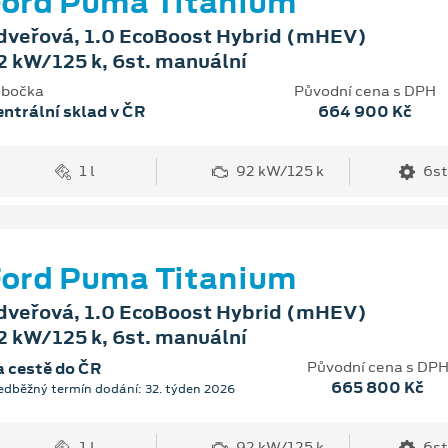
ord Puma Titanium
dveřová, 1.0 EcoBoost Hybrid (mHEV)
2 kW/125 k, 6st. manuální
bočka
Původní cena s DPH
ntrální sklad v ČR
664 900 Kč
1 l
92 kW/125 k
6st
ord Puma Titanium
dveřová, 1.0 EcoBoost Hybrid (mHEV)
2 kW/125 k, 6st. manuální
Původní cena s DP
 cestě do ČR
665 800 Kč
edběžný termín dodání: 32. týden 2026
1 l
92 kW/125 k
6st