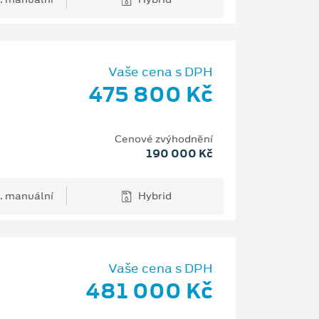
Vaše cena s DPH
475 800 Kč
H
Cenové zvýhodnění
190 000 Kč
. manuální
Hybrid
Vaše cena s DPH
481 000 Kč