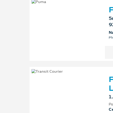
F
5
9
Na
Př
F
L
1
Po
Ce