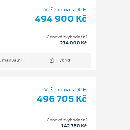
Vaše cena s DPH
494 900 Kč
H
Cenové zvýhodnění
214 000 Kč
. manuální
Hybrid
d
Vaše cena s DPH
496 705 Kč
Cenové zvýhodnění
142 780 Kč