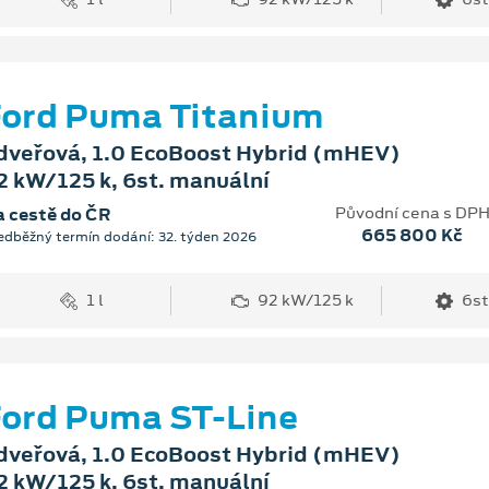
ord Puma Titanium
dveřová, 1.0 EcoBoost Hybrid (mHEV)
2 kW/125 k, 6st. manuální
Původní cena s DP
 cestě do ČR
665 800 Kč
edběžný termín dodání: 32. týden 2026
1 l
92 kW/125 k
6st
ord Puma ST-Line
dveřová, 1.0 EcoBoost Hybrid (mHEV)
2 kW/125 k, 6st. manuální