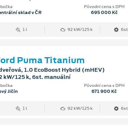
bočka
Původní cena s DPH
ntrální sklad v ČR
695 000 Kč
1 l
92 kW/125 k
6st
ord Puma Titanium
dveřová, 1.0 EcoBoost Hybrid (mHEV)
2 kW/125 k, 6st. manuální
bočka
Původní cena s DPH
vý Jičín
671 900 Kč
1 l
92 kW/125 k
6st