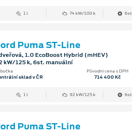
1 l
74 kW/100 k
6st
ord Puma ST-Line
dveřová, 1.0 EcoBoost Hybrid (mHEV)
2 kW/125 k, 6st. manuální
bočka
Původní cena s DPH
ntrální sklad v ČR
714 400 Kč
1 l
92 kW/125 k
6st
ord Puma ST-Line