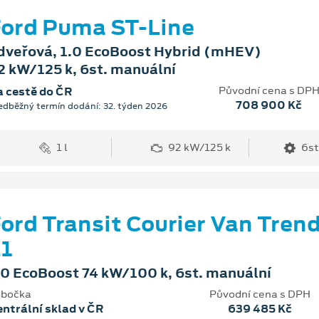
ord Puma ST-Line
dveřová, 1.0 EcoBoost Hybrid (mHEV)
2 kW/125 k, 6st. manuální
Původní cena s DP
 cestě do ČR
708 900 Kč
edběžný termín dodání: 32. týden 2026
1 l
92 kW/125 k
6st
ord Transit Courier Van Tren
1
.0 EcoBoost 74 kW/100 k, 6st. manuální
bočka
Původní cena s DPH
ntrální sklad v ČR
639 485 Kč