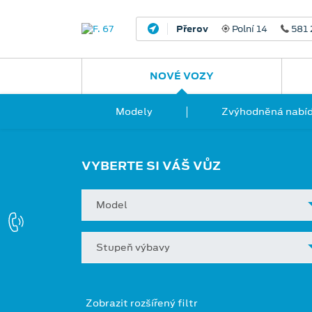
Přerov
Polní 14
581 
NOVÉ VOZY
Modely
Zvýhodněná nabíd
VYBERTE SI VÁŠ VŮZ
Model
Stupeň výbavy
Zobrazit rozšířený filtr