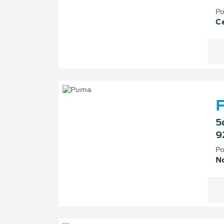
Po
Ce
F
5
9
Po
No