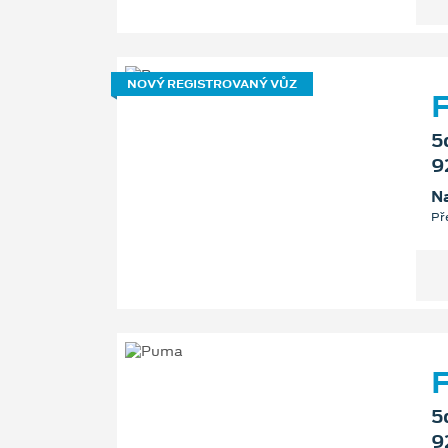
NOVÝ REGISTROVANÝ VŮZ
F
5
9
Na
Př
F
5
9