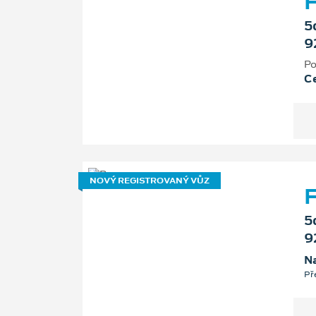
F
5
9
Po
Ce
NOVÝ REGISTROVANÝ VŮZ
F
5
9
Na
Př