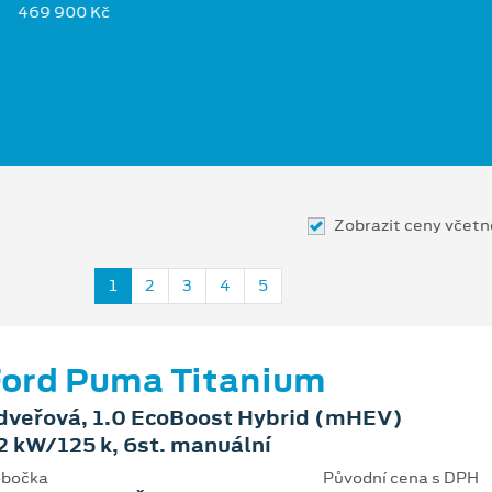
469 900 Kč
Zobrazit ceny včet
1
2
3
4
5
ord Puma Titanium
dveřová, 1.0 EcoBoost Hybrid (mHEV)
2 kW/125 k, 6st. manuální
bočka
Původní cena s DPH