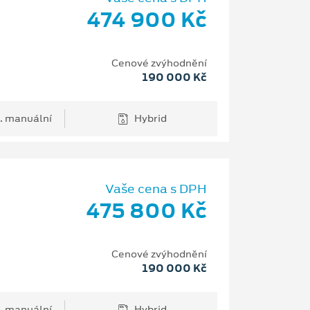
474 900 Kč
Cenové zvýhodnění
190 000 Kč
. manuální
Hybrid
Vaše cena s DPH
475 800 Kč
H
Cenové zvýhodnění
190 000 Kč
. manuální
Hybrid