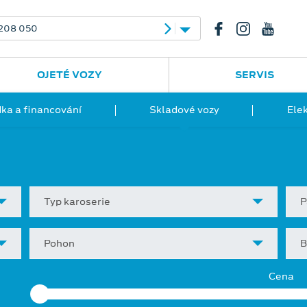
208 050
OJETÉ VOZY
SERVIS
ka a financování
Skladové vozy
Ele
Typ karoserie
P
Pohon
B
Cena