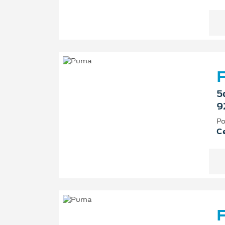
F
5
9
Po
Ce
F