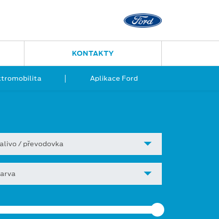
Nový Jičín
Jugoslávská 23
556 702 395
KONTAKTY
ktromobilita
Aplikace Ford
alivo / převodovka
arva