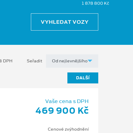
1 878 800 Kč
VYHLEDAT VOZY
ně DPH
Seřadit
DALŠÍ
Vaše cena s DPH
469 900 Kč
Cenové zvýhodnění