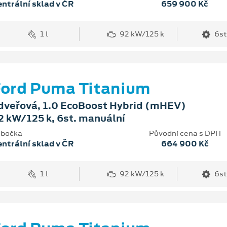
ntrální sklad v ČR
659 900 Kč
1 l
92 kW/125 k
6st
ord Puma Titanium
dveřová, 1.0 EcoBoost Hybrid (mHEV)
2 kW/125 k, 6st. manuální
bočka
Původní cena s DPH
ntrální sklad v ČR
664 900 Kč
1 l
92 kW/125 k
6st