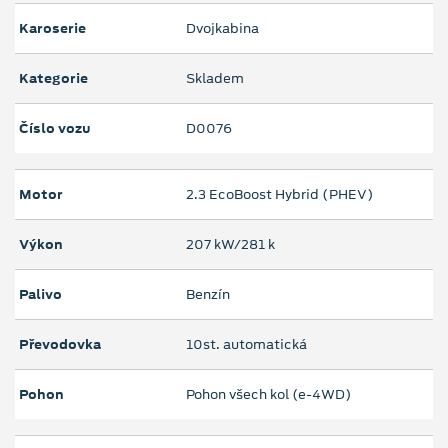
Karoserie
Dvojkabina
Kategorie
Skladem
Číslo vozu
D0076
Motor
2.3 EcoBoost Hybrid (PHEV)
Výkon
207 kW/281 k
Palivo
Benzín
Převodovka
10st. automatická
Pohon
Pohon všech kol (e-4WD)