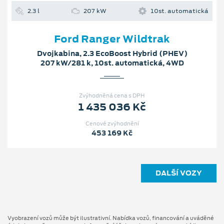
2.3 l
207 kW
10st. automatická
Ford Ranger Wildtrak
Dvojkabina, 2.3 EcoBoost Hybrid (PHEV)
207 kW/281 k, 10st. automatická, 4WD
Zvýhodněná cena s DPH
1 435 036 Kč
Cenové zvýhodnění
453 169 Kč
DALŠÍ VOZY
Vyobrazení vozů může být ilustrativní. Nabídka vozů, financování a uváděné