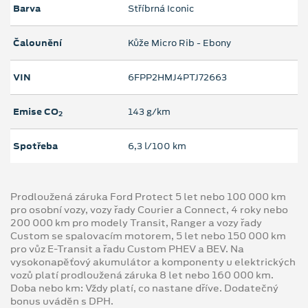
Barva
Stříbrná Iconic
Čalounění
Kůže Micro Rib - Ebony
VIN
6FPP2HMJ4PTJ72663
Emise CO
143 g/km
2
Spotřeba
6,3 l/100 km
Prodloužená záruka Ford Protect 5 let nebo 100 000 km
pro osobní vozy, vozy řady Courier a Connect, 4 roky nebo
200 000 km pro modely Transit, Ranger a vozy řady
Custom se spalovacím motorem, 5 let nebo 150 000 km
pro vůz E-Transit a řadu Custom PHEV a BEV. Na
vysokonapěťový akumulátor a komponenty u elektrických
vozů platí prodloužená záruka 8 let nebo 160 000 km.
Doba nebo km: Vždy platí, co nastane dříve. Dodatečný
bonus uváděn s DPH.