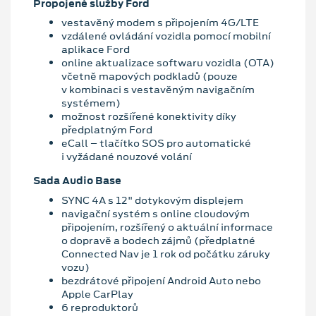
Propojené služby Ford
vestavěný modem s připojením 4G/LTE
vzdálené ovládání vozidla pomocí mobilní
aplikace Ford
online aktualizace softwaru vozidla (OTA)
včetně mapových podkladů (pouze
v kombinaci s vestavěným navigačním
systémem)
možnost rozšířené konektivity díky
předplatným Ford
eCall – tlačítko SOS pro automatické
i vyžádané nouzové volání
Sada Audio Base
SYNC 4A s 12" dotykovým displejem
navigační systém s online cloudovým
připojením, rozšířený o aktuální informace
o dopravě a bodech zájmů (předplatné
Connected Nav je 1 rok od počátku záruky
vozu)
bezdrátové připojení Android Auto nebo
Apple CarPlay
6 reproduktorů