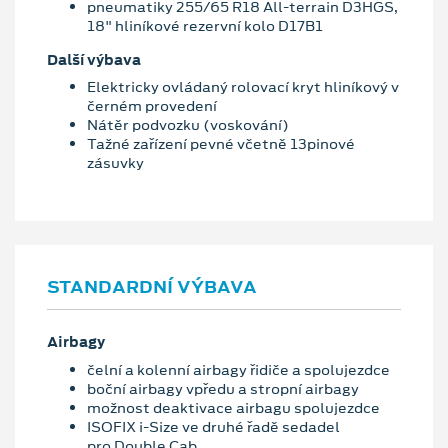
pneumatiky 255/65 R18 All-terrain D3HGS,
18" hliníkové rezervní kolo D17B1
Další výbava
Elektricky ovládaný rolovací kryt hliníkový v
černém provedení
Nátěr podvozku (voskování)
Tažné zařízení pevné včetně 13pinové
zásuvky
STANDARDNÍ VÝBAVA
Airbagy
čelní a kolenní airbagy řidiče a spolujezdce
boční airbagy vpředu a stropní airbagy
možnost deaktivace airbagu spolujezdce
ISOFIX i-Size ve druhé řadě sedadel
pro Double Cab