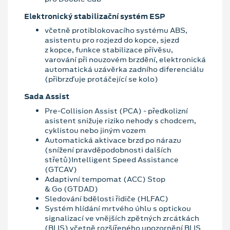
Elektronický stabilizační systém ESP
včetně protiblokovacího systému ABS,
asistentu pro rozjezd do kopce, sjezd
z kopce, funkce stabilizace přívěsu,
varování při nouzovém brzdění, elektronická
automatická uzávěrka zadního diferenciálu
(přibrzďuje protáčející se kolo)
Sada Assist
Pre-Collision Assist (PCA) - předkolizní
asistent snižuje riziko nehody s chodcem,
cyklistou nebo jiným vozem
Automatická aktivace brzd po nárazu
(snížení pravděpodobnosti dalších
střetů)Intelligent Speed Assistance
(GTCAV)
Adaptivní tempomat (ACC) Stop
& Go (GTDAD)
Sledování bdělosti řidiče (HLFAC)
Systém hlídání mrtvého úhlu s optickou
signalizací ve vnějších zpětných zrcátkách
(BLIS) včetně rozšířeného upozornění BLIS