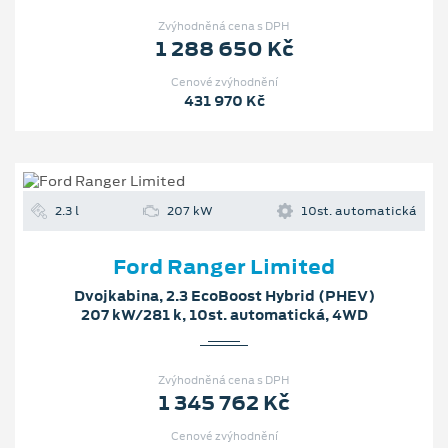
Zvýhodněná cena s DPH
1 288 650 Kč
Cenové zvýhodnění
431 970 Kč
2.3 l
207 kW
10st. automatická
Ford Ranger Limited
Dvojkabina, 2.3 EcoBoost Hybrid (PHEV)
207 kW/281 k, 10st. automatická, 4WD
Zvýhodněná cena s DPH
1 345 762 Kč
Cenové zvýhodnění