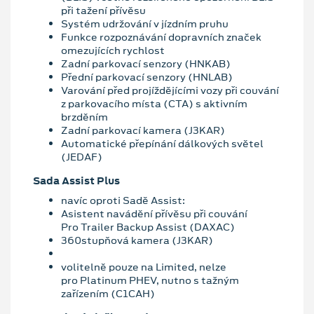
při tažení přívěsu
Systém udržování v jízdním pruhu
Funkce rozpoznávání dopravních značek
omezujících rychlost
Zadní parkovací senzory (HNKAB)
Přední parkovací senzory (HNLAB)
Varování před projíždějícími vozy při couvání
z parkovacího místa (CTA) s aktivním
brzděním
Zadní parkovací kamera (J3KAR)
Automatické přepínání dálkových světel
(JEDAF)
Sada Assist Plus
navíc oproti Sadě Assist:
Asistent navádění přívěsu při couvání
Pro Trailer Backup Assist (DAXAC)
360stupňová kamera (J3KAR)
volitelně pouze na Limited, nelze
pro Platinum PHEV, nutno s tažným
zařízením (C1CAH)