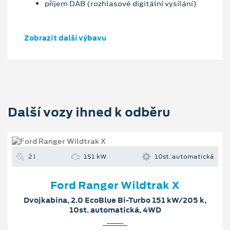
příjem DAB (rozhlasové digitální vysílání)
Zobrazit další výbavu
Další vozy ihned k odběru
2 l
151 kW
10st. automatická
Ford Ranger Wildtrak X
Dvojkabina, 2.0 EcoBlue Bi-Turbo 151 kW/205 k,
10st. automatická, 4WD