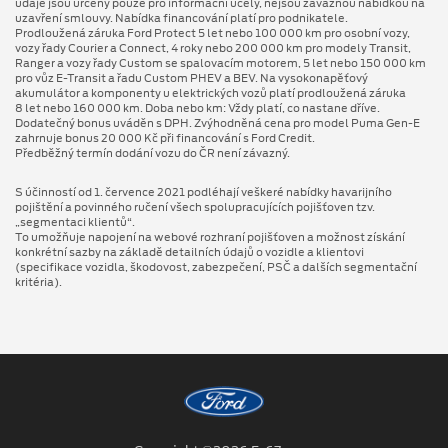
údaje jsou určeny pouze pro informační účely, nejsou závaznou nabídkou na
uzavření smlouvy. Nabídka financování platí pro podnikatele.
Prodloužená záruka Ford Protect 5 let nebo 100 000 km pro osobní vozy,
vozy řady Courier a Connect, 4 roky nebo 200 000 km pro modely Transit,
Ranger a vozy řady Custom se spalovacím motorem, 5 let nebo 150 000 km
pro vůz E-Transit a řadu Custom PHEV a BEV. Na vysokonapěťový
akumulátor a komponenty u elektrických vozů platí prodloužená záruka
8 let nebo 160 000 km. Doba nebo km: Vždy platí, co nastane dříve.
Dodatečný bonus uváděn s DPH. Zvýhodněná cena pro model Puma Gen⁠-⁠E
zahrnuje bonus 20 000 Kč při financování s Ford Credit.
Předběžný termín dodání vozu do ČR není závazný.
S účinností od 1. července 2021 podléhají veškeré nabídky havarijního
pojištění a povinného ručení všech spolupracujících pojišťoven tzv.
„segmentaci klientů“.
To umožňuje napojení na webové rozhraní pojišťoven a možnost získání
konkrétní sazby na základě detailních údajů o vozidle a klientovi
(specifikace vozidla, škodovost, zabezpečení, PSČ a dalších segmentační
kritéria).