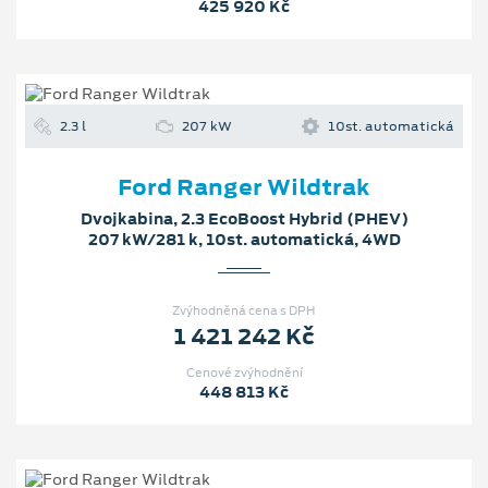
425 920 Kč
2.3 l
207 kW
10st. automatická
Ford Ranger Wildtrak
Dvojkabina, 2.3 EcoBoost Hybrid (PHEV)
207 kW/281 k, 10st. automatická, 4WD
Zvýhodněná cena s DPH
1 421 242 Kč
Cenové zvýhodnění
448 813 Kč