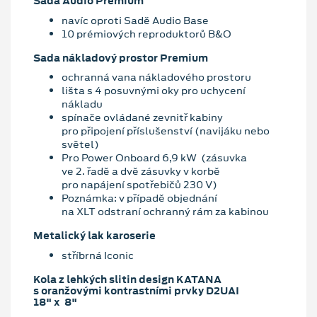
Sada Audio Premium
navíc oproti Sadě Audio Base
10 prémiových reproduktorů B&O
Sada nákladový prostor Premium
ochranná vana nákladového prostoru
lišta s 4 posuvnými oky pro uchycení
nákladu
spínače ovládané zevnitř kabiny
pro připojení příslušenství (navijáku nebo
světel)
Pro Power Onboard 6,9 kW (zásuvka
ve 2. řadě a dvě zásuvky v korbě
pro napájení spotřebičů 230 V)
Poznámka: v případě objednání
na XLT odstraní ochranný rám za kabinou
Metalický lak karoserie
stříbrná Iconic
Kola z lehkých slitin design KATANA
s oranžovými kontrastními prvky D2UAI
18" x 8"