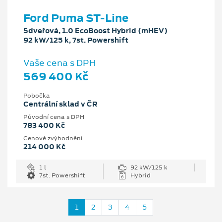
Ford Puma ST-Line
5dveřová, 1.0 EcoBoost Hybrid (mHEV)
92 kW/125 k, 7st. Powershift
Vaše cena s DPH
569 400 Kč
Pobočka
Centrální sklad v ČR
Původní cena s DPH
783 400 Kč
Cenové zvýhodnění
214 000 Kč
1 l
92 kW/125 k
7st. Powershift
Hybrid
1
2
3
4
5