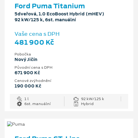
Ford Puma Titanium
5dveřová, 1.0 EcoBoost Hybrid (mHEV)
92 kW/125 k, 6st. manuální
Vaše cena s DPH
481 900 Kč
Pobočka
Nový Jičín
Původní cena s DPH
671 900 Kč
Cenové zvýhodnění
190 000 Kč
1 l
92 kW/125 k
6st. manuální
Hybrid