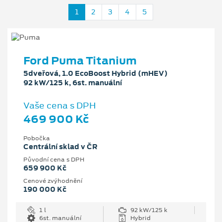
1
2
3
4
5
Ford Puma Titanium
5dveřová, 1.0 EcoBoost Hybrid (mHEV)
92 kW/125 k, 6st. manuální
Vaše cena s DPH
469 900 Kč
Pobočka
Centrální sklad v ČR
Původní cena s DPH
659 900 Kč
Cenové zvýhodnění
190 000 Kč
1 l
92 kW/125 k
6st. manuální
Hybrid