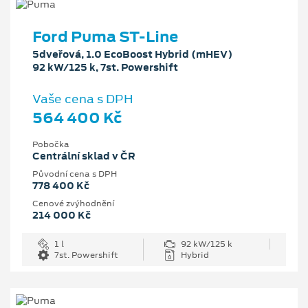
Ford Puma ST-Line
5dveřová, 1.0 EcoBoost Hybrid (mHEV)
92 kW/125 k, 7st. Powershift
Vaše cena s DPH
564 400 Kč
Pobočka
Centrální sklad v ČR
Původní cena s DPH
778 400 Kč
Cenové zvýhodnění
214 000 Kč
1 l
92 kW/125 k
7st. Powershift
Hybrid