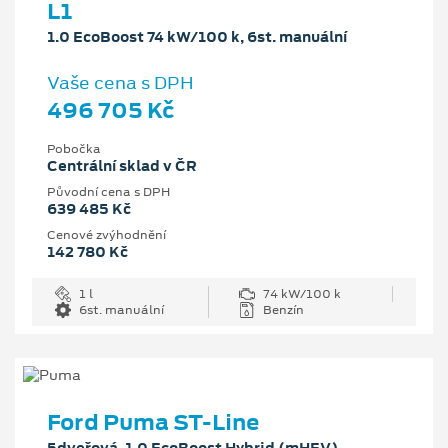
L1
1.0 EcoBoost 74 kW/100 k, 6st. manuální
Vaše cena s DPH
496 705 Kč
Pobočka
Centrální sklad v ČR
Původní cena s DPH
639 485 Kč
Cenové zvýhodnění
142 780 Kč
1 l
74 kW/100 k
6st. manuální
Benzín
Ford Puma ST-Line