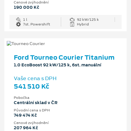
Cenové zvýhodnění
190 000 Kč
1 l
92 kW/125 k
7st. Powershift
Hybrid
Ford Tourneo Courier Titanium
1.0 EcoBoost 92 kW/125 k, 6st. manuální
Vaše cena s DPH
541 510 Kč
Pobočka
Centrální sklad v ČR
Původní cena s DPH
749 474 Kč
Cenové zvýhodnění
207 964 Kč