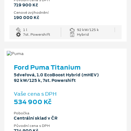
719 900 Kč
Cenové zvýhodnění
190 000 Kč
1 l
92 kW/125 k
7st. Powershift
Hybrid
Ford Puma Titanium
5dveřová, 1.0 EcoBoost Hybrid (mHEV)
92 kW/125 k, 7st. Powershift
Vaše cena s DPH
534 900 Kč
Pobočka
Centrální sklad v ČR
Původní cena s DPH
724 900 Kč