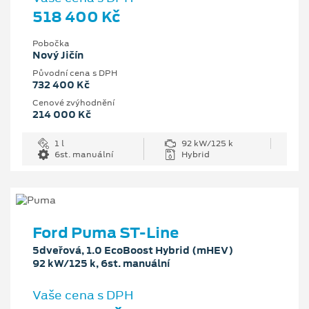
518 400 Kč
Pobočka
Nový Jičín
Původní cena s DPH
732 400 Kč
Cenové zvýhodnění
214 000 Kč
1 l
92 kW/125 k
6st. manuální
Hybrid
Ford Puma ST-Line
5dveřová, 1.0 EcoBoost Hybrid (mHEV)
92 kW/125 k, 6st. manuální
Vaše cena s DPH