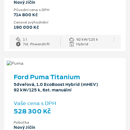
Nový Jičín
Původní cena s DPH
714 800 Kč
Cenové zvýhodnění
190 000 Kč
1 l
92 kW/125 k
7st. Powershift
Hybrid
Ford Puma Titanium
5dveřová, 1.0 EcoBoost Hybrid (mHEV)
92 kW/125 k, 6st. manuální
Vaše cena s DPH
528 300 Kč
Pobočka
Nový Jičín