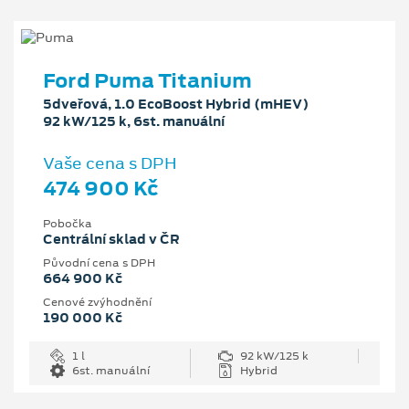
Ford Puma Titanium
5dveřová, 1.0 EcoBoost Hybrid (mHEV)
92 kW/125 k, 6st. manuální
Vaše cena s DPH
474 900 Kč
Pobočka
Centrální sklad v ČR
Původní cena s DPH
664 900 Kč
Cenové zvýhodnění
190 000 Kč
1 l
92 kW/125 k
6st. manuální
Hybrid