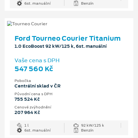
6st. manuální
Benzín
Ford Tourneo Courier Titanium
1.0 EcoBoost 92 kW/125 k, 6st. manuální
Vaše cena s DPH
547 560 Kč
Pobočka
Centrální sklad v ČR
Původní cena s DPH
755 524 Kč
Cenové zvýhodnění
207 964 Kč
1 l
92 kW/125 k
6st. manuální
Benzín