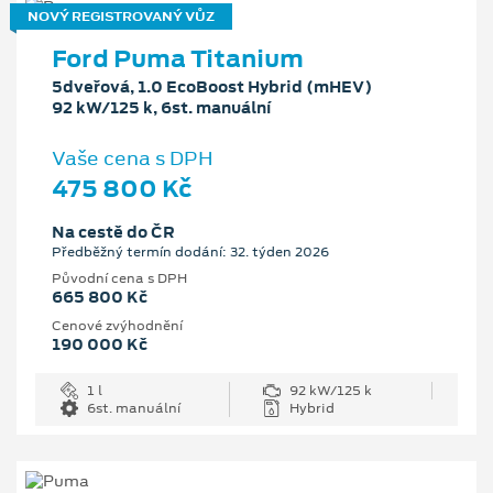
NOVÝ REGISTROVANÝ VŮZ
Ford Puma Titanium
5dveřová, 1.0 EcoBoost Hybrid (mHEV)
92 kW/125 k, 6st. manuální
Vaše cena s DPH
475 800 Kč
Na cestě do ČR
Předběžný termín dodání: 32. týden 2026
Původní cena s DPH
665 800 Kč
Cenové zvýhodnění
190 000 Kč
1 l
92 kW/125 k
6st. manuální
Hybrid