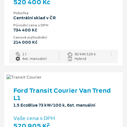
520 400 Kč
Pobočka
Centrální sklad v ČR
Původní cena s DPH
734 400 Kč
Cenové zvýhodnění
214 000 Kč
1 l
92 kW/125 k
6st. manuální
Hybrid
Ford Transit Courier Van Trend
L1
1.5 EcoBlue 73 kW/100 k, 6st. manuální
Vaše cena s DPH
520 905 Kč