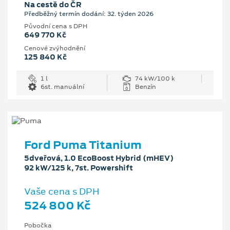
Na cestě do ČR
Předběžný termín dodání: 32. týden 2026
Původní cena s DPH
649 770 Kč
Cenové zvýhodnění
125 840 Kč
1 l
74 kW/100 k
6st. manuální
Benzín
Ford Puma Titanium
5dveřová, 1.0 EcoBoost Hybrid (mHEV)
92 kW/125 k, 7st. Powershift
Vaše cena s DPH
524 800 Kč
Pobočka