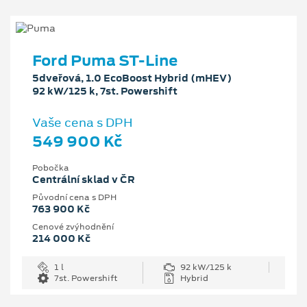
Ford Puma ST-Line
5dveřová, 1.0 EcoBoost Hybrid (mHEV)
92 kW/125 k, 7st. Powershift
Vaše cena s DPH
549 900 Kč
Pobočka
Centrální sklad v ČR
Původní cena s DPH
763 900 Kč
Cenové zvýhodnění
214 000 Kč
1 l
92 kW/125 k
7st. Powershift
Hybrid