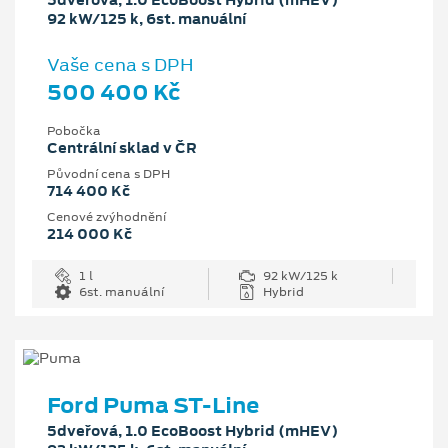
5dveřová, 1.0 EcoBoost Hybrid (mHEV)
92 kW/125 k, 6st. manuální
Vaše cena s DPH
500 400 Kč
Pobočka
Centrální sklad v ČR
Původní cena s DPH
714 400 Kč
Cenové zvýhodnění
214 000 Kč
1 l
92 kW/125 k
6st. manuální
Hybrid
Ford Puma ST-Line
5dveřová, 1.0 EcoBoost Hybrid (mHEV)