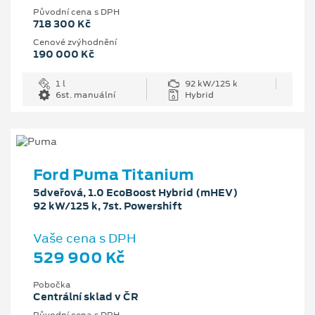
Původní cena s DPH
718 300 Kč
Cenové zvýhodnění
190 000 Kč
1 l
92 kW/125 k
6st. manuální
Hybrid
Ford Puma Titanium
5dveřová, 1.0 EcoBoost Hybrid (mHEV)
92 kW/125 k, 7st. Powershift
Vaše cena s DPH
529 900 Kč
Pobočka
Centrální sklad v ČR
Původní cena s DPH