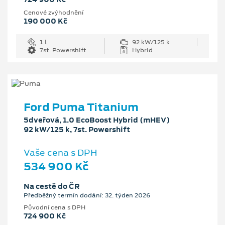
Cenové zvýhodnění
190 000 Kč
1 l
92 kW/125 k
7st. Powershift
Hybrid
Ford Puma Titanium
5dveřová, 1.0 EcoBoost Hybrid (mHEV)
92 kW/125 k, 7st. Powershift
Vaše cena s DPH
534 900 Kč
Na cestě do ČR
Předběžný termín dodání: 32. týden 2026
Původní cena s DPH
724 900 Kč