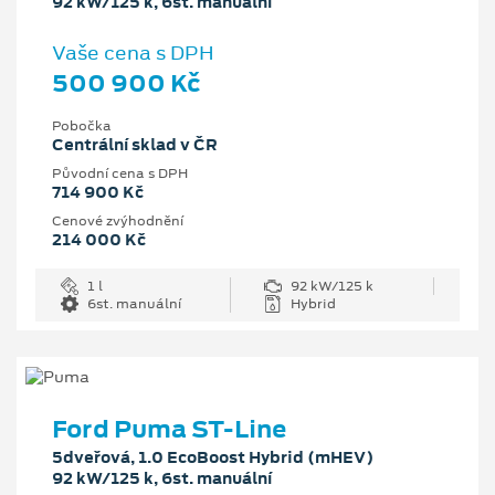
92 kW/125 k, 6st. manuální
Vaše cena s DPH
500 900 Kč
Pobočka
Centrální sklad v ČR
Původní cena s DPH
714 900 Kč
Cenové zvýhodnění
214 000 Kč
1 l
92 kW/125 k
6st. manuální
Hybrid
Ford Puma ST-Line
5dveřová, 1.0 EcoBoost Hybrid (mHEV)
92 kW/125 k, 6st. manuální