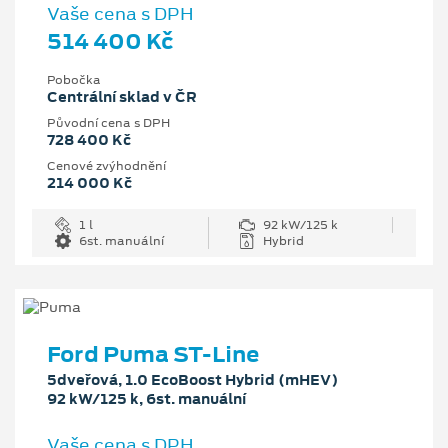
Vaše cena s DPH
514 400 Kč
Pobočka
Centrální sklad v ČR
Původní cena s DPH
728 400 Kč
Cenové zvýhodnění
214 000 Kč
1 l
92 kW/125 k
6st. manuální
Hybrid
Ford Puma ST-Line
5dveřová, 1.0 EcoBoost Hybrid (mHEV)
92 kW/125 k, 6st. manuální
Vaše cena s DPH