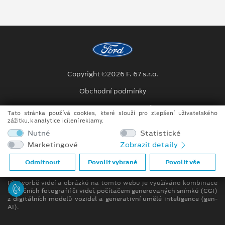
Copyright ©2026 F. 67 s.r.o.
Obchodní podmínky
Ochrana osobních údajů
Tato stránka používá cookies, které slouží pro zlepšení uživatelského
zážitku, k analytice i cílení reklamy.
Prohlášení o zpracování údajů konečných zákazníků
Nutné
Statistické
Marketingové
Zobrazit detaily
[1]
Dodací lhůta se může lišit v závislosti na konkrétní specifikaci.
Odmítnout
Povolit vybrané
Povolit vše
Bližší informace u prodejce
Při tvorbě videí a obrázků na tomto webu je využíváno kombinace
tradičních fotografií či videí, počítačem generovaných snímků (CGI)
z digitálních modelů vozidel a generativní umělé inteligence (gen-
AI).