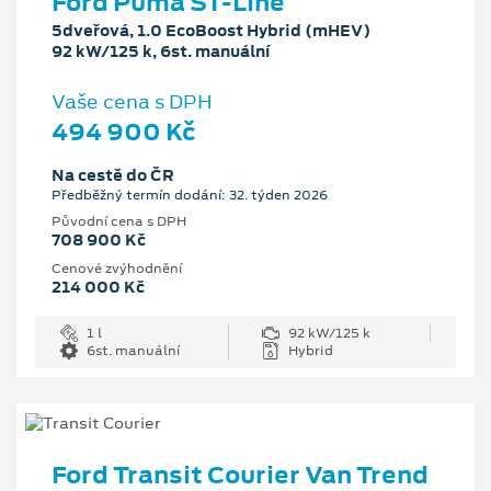
Ford Puma ST-Line
5dveřová, 1.0 EcoBoost Hybrid (mHEV)
92 kW/125 k, 6st. manuální
Vaše cena s DPH
494 900 Kč
Na cestě do ČR
Předběžný termín dodání: 32. týden 2026
Původní cena s DPH
708 900 Kč
Cenové zvýhodnění
214 000 Kč
1 l
92 kW/125 k
6st. manuální
Hybrid
Ford Transit Courier Van Trend