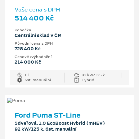
Vaše cena s DPH
514 400 Kč
Pobočka
Centrální sklad v ČR
Původní cena s DPH
728 400 Kč
Cenové zvýhodnění
214 000 Kč
1 l
92 kW/125 k
6st. manuální
Hybrid
Ford Puma ST-Line
5dveřová, 1.0 EcoBoost Hybrid (mHEV)
92 kW/125 k, 6st. manuální