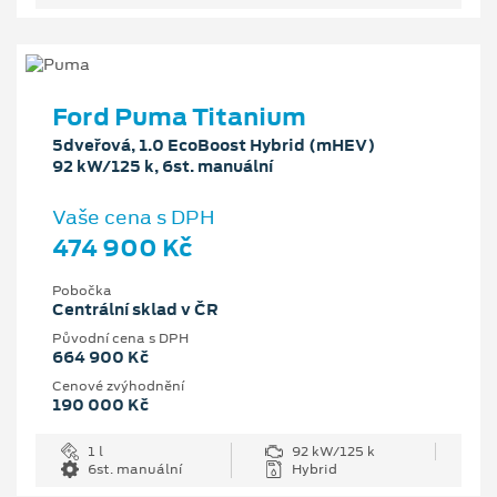
Ford Puma Titanium
5dveřová, 1.0 EcoBoost Hybrid (mHEV)
92 kW/125 k, 6st. manuální
Vaše cena s DPH
474 900 Kč
Pobočka
Centrální sklad v ČR
Původní cena s DPH
664 900 Kč
Cenové zvýhodnění
190 000 Kč
1 l
92 kW/125 k
6st. manuální
Hybrid