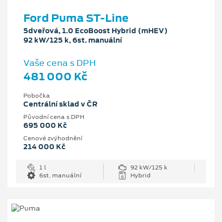
Ford Puma ST-Line
5dveřová, 1.0 EcoBoost Hybrid (mHEV)
92 kW/125 k, 6st. manuální
Vaše cena s DPH
481 000 Kč
Pobočka
Centrální sklad v ČR
Původní cena s DPH
695 000 Kč
Cenové zvýhodnění
214 000 Kč
1 l
92 kW/125 k
6st. manuální
Hybrid