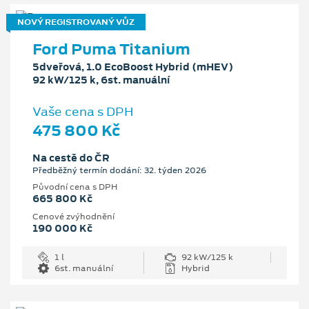
NOVÝ REGISTROVANÝ VŮZ
Ford Puma Titanium
5dveřová, 1.0 EcoBoost Hybrid (mHEV)
92 kW/125 k, 6st. manuální
Vaše cena s DPH
475 800 Kč
Na cestě do ČR
Předběžný termín dodání: 32. týden 2026
Původní cena s DPH
665 800 Kč
Cenové zvýhodnění
190 000 Kč
1 l
92 kW/125 k
6st. manuální
Hybrid