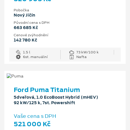
Pobočka
Nový Jičín
Původní cena s DPH
663 685 Kč
Cenové zvýhodnění
142 780 Kč
1.5 l
73 kW/100 k
6st. manuální
Nafta
Ford Puma Titanium
5dveřová, 1.0 EcoBoost Hybrid (mHEV)
92 kW/125 k, 7st. Powershift
Vaše cena s DPH
521 000 Kč