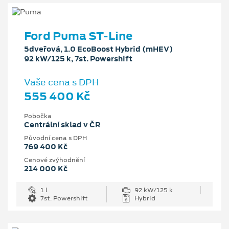
Ford Puma ST-Line
5dveřová, 1.0 EcoBoost Hybrid (mHEV)
92 kW/125 k, 7st. Powershift
Vaše cena s DPH
555 400 Kč
Pobočka
Centrální sklad v ČR
Původní cena s DPH
769 400 Kč
Cenové zvýhodnění
214 000 Kč
1 l
92 kW/125 k
7st. Powershift
Hybrid