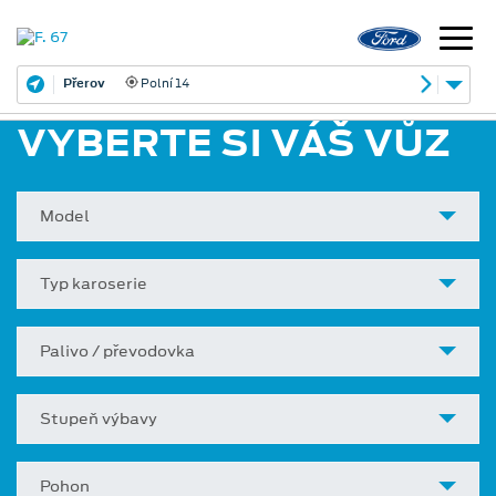
Přerov
Polní 14
VYBERTE SI VÁŠ VŮZ
Model
Typ karoserie
Palivo / převodovka
Stupeň výbavy
Pohon