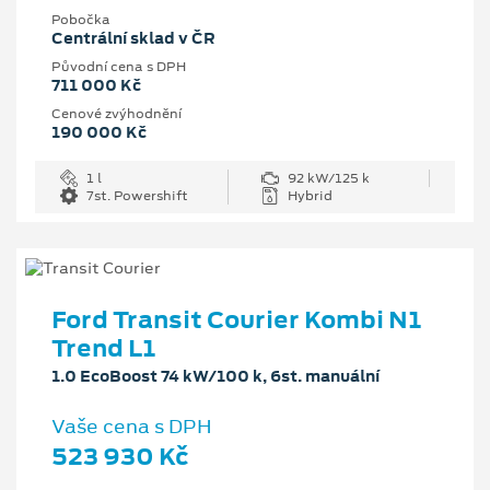
Pobočka
Centrální sklad v ČR
Původní cena s DPH
711 000 Kč
Cenové zvýhodnění
190 000 Kč
1 l
92 kW/125 k
7st. Powershift
Hybrid
Ford Transit Courier Kombi N1
Trend L1
1.0 EcoBoost 74 kW/100 k, 6st. manuální
Vaše cena s DPH
523 930 Kč