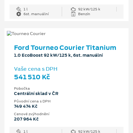
1 l
92 kW/125 k
6st. manuální
Benzín
Ford Tourneo Courier Titanium
1.0 EcoBoost 92 kW/125 k, 6st. manuální
Vaše cena s DPH
541 510 Kč
Pobočka
Centrální sklad v ČR
Původní cena s DPH
749 474 Kč
Cenové zvýhodnění
207 964 Kč
1 l
92 kW/125 k