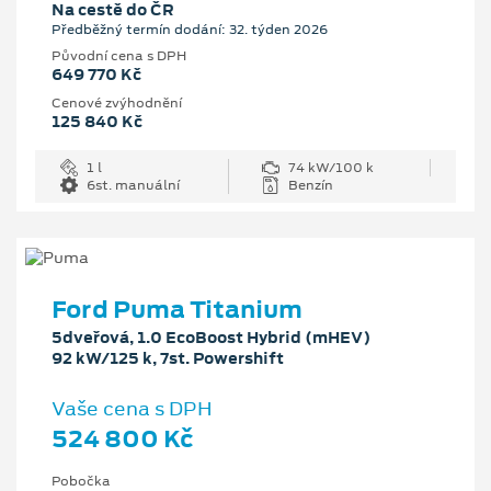
Na cestě do ČR
Předběžný termín dodání: 32. týden 2026
Původní cena s DPH
649 770 Kč
Cenové zvýhodnění
125 840 Kč
1 l
74 kW/100 k
6st. manuální
Benzín
Ford Puma Titanium
5dveřová, 1.0 EcoBoost Hybrid (mHEV)
92 kW/125 k, 7st. Powershift
Vaše cena s DPH
524 800 Kč
Pobočka