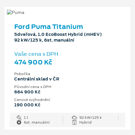
Ford Puma Titanium
5dveřová, 1.0 EcoBoost Hybrid (mHEV)
92 kW/125 k, 6st. manuální
Vaše cena s DPH
474 900 Kč
Pobočka
Centrální sklad v ČR
Původní cena s DPH
664 900 Kč
Cenové zvýhodnění
190 000 Kč
1 l
92 kW/125 k
6st. manuální
Hybrid