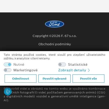
Copyright ©2026 F. 67 s.r.o.
Obchodní podmínky
Ochrana osobních údajů
Tato stránka používá cookies, které slouží pro zlepšení uživatelského
zážitku, k analytice i cílení reklamy.
Prohlášení o zpracování údajů konečných zákazníků
Nutné
Statistické
Marketingové
Zobrazit detaily
[1]
Dodací lhůta se může lišit v závislosti na konkrétní specifikaci.
Odmítnout
Povolit vybrané
Povolit vše
Bližší informace u prodejce
Při tvorbě videí a obrázků na tomto webu je využíváno kombinace
tradičních fotografií či videí, počítačem generovaných snímků (CGI)
z digitálních modelů vozidel a generativní umělé inteligence (gen-
AI).