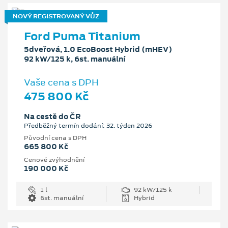
NOVÝ REGISTROVANÝ VŮZ
Ford Puma Titanium
5dveřová, 1.0 EcoBoost Hybrid (mHEV)
92 kW/125 k, 6st. manuální
Vaše cena s DPH
475 800 Kč
Na cestě do ČR
Předběžný termín dodání: 32. týden 2026
Původní cena s DPH
665 800 Kč
Cenové zvýhodnění
190 000 Kč
1 l
92 kW/125 k
6st. manuální
Hybrid