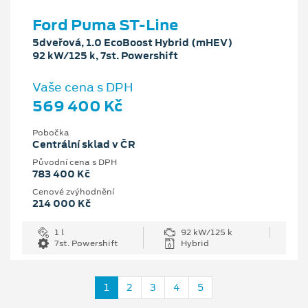
Ford Puma ST-Line
5dveřová, 1.0 EcoBoost Hybrid (mHEV)
92 kW/125 k, 7st. Powershift
Vaše cena s DPH
569 400 Kč
Pobočka
Centrální sklad v ČR
Původní cena s DPH
783 400 Kč
Cenové zvýhodnění
214 000 Kč
1 l
92 kW/125 k
7st. Powershift
Hybrid
1
2
3
4
5