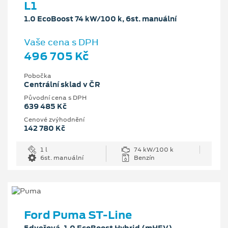
L1
1.0 EcoBoost 74 kW/100 k, 6st. manuální
Vaše cena s DPH
496 705 Kč
Pobočka
Centrální sklad v ČR
Původní cena s DPH
639 485 Kč
Cenové zvýhodnění
142 780 Kč
1 l
74 kW/100 k
6st. manuální
Benzín
Ford Puma ST-Line