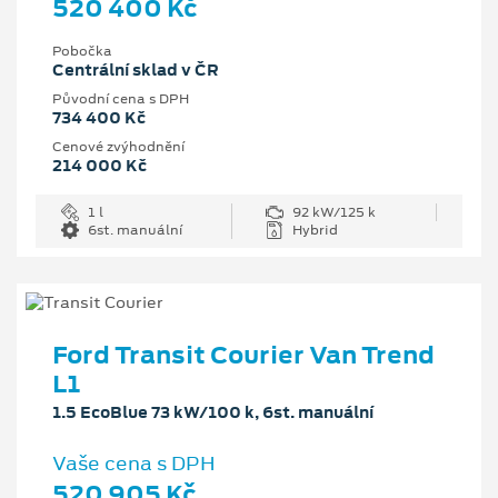
520 400 Kč
Pobočka
Centrální sklad v ČR
Původní cena s DPH
734 400 Kč
Cenové zvýhodnění
214 000 Kč
1 l
92 kW/125 k
6st. manuální
Hybrid
Ford Transit Courier Van Trend
L1
1.5 EcoBlue 73 kW/100 k, 6st. manuální
Vaše cena s DPH
520 905 Kč