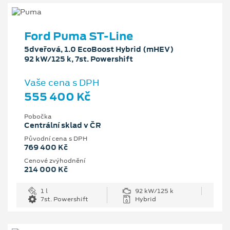
Ford Puma ST-Line
5dveřová, 1.0 EcoBoost Hybrid (mHEV)
92 kW/125 k, 7st. Powershift
Vaše cena s DPH
555 400 Kč
Pobočka
Centrální sklad v ČR
Původní cena s DPH
769 400 Kč
Cenové zvýhodnění
214 000 Kč
1 l
92 kW/125 k
7st. Powershift
Hybrid