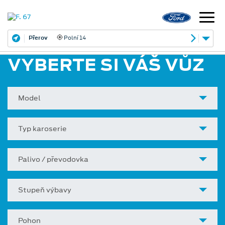
Přerov
Polní 14
VYBERTE SI VÁŠ VŮZ
Model
Typ karoserie
Palivo / převodovka
Stupeň výbavy
Pohon