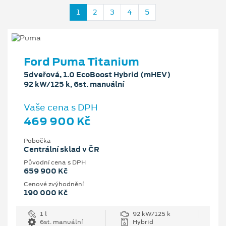
1
2
3
4
5
Ford Puma Titanium
5dveřová, 1.0 EcoBoost Hybrid (mHEV)
92 kW/125 k, 6st. manuální
Vaše cena s DPH
469 900 Kč
Pobočka
Centrální sklad v ČR
Původní cena s DPH
659 900 Kč
Cenové zvýhodnění
190 000 Kč
1 l
92 kW/125 k
6st. manuální
Hybrid