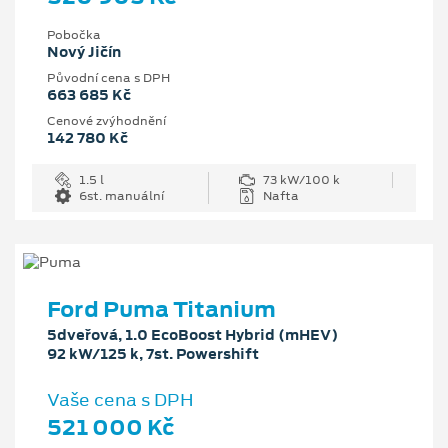
Pobočka
Nový Jičín
Původní cena s DPH
663 685 Kč
Cenové zvýhodnění
142 780 Kč
1.5 l
73 kW/100 k
6st. manuální
Nafta
Ford Puma Titanium
5dveřová, 1.0 EcoBoost Hybrid (mHEV)
92 kW/125 k, 7st. Powershift
Vaše cena s DPH
521 000 Kč