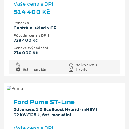
Vaše cena s DPH
514 400 Kč
Pobočka
Centrální sklad v ČR
Původní cena s DPH
728 400 Kč
Cenové zvýhodnění
214 000 Kč
1 l
92 kW/125 k
6st. manuální
Hybrid
Ford Puma ST-Line
5dveřová, 1.0 EcoBoost Hybrid (mHEV)
92 kW/125 k, 6st. manuální
Vaše cena s DPH