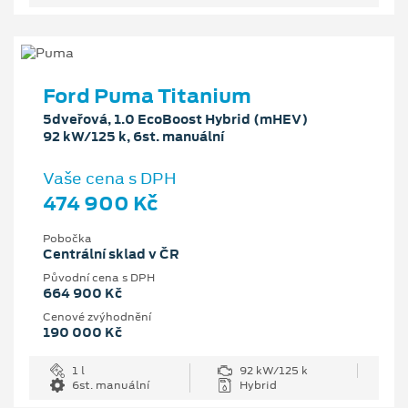
Ford Puma Titanium
5dveřová, 1.0 EcoBoost Hybrid (mHEV)
92 kW/125 k, 6st. manuální
Vaše cena s DPH
474 900 Kč
Pobočka
Centrální sklad v ČR
Původní cena s DPH
664 900 Kč
Cenové zvýhodnění
190 000 Kč
1 l
92 kW/125 k
6st. manuální
Hybrid