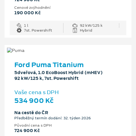
Cenové zvýhodnění
190 000 Kč
1 l
92 kW/125 k
7st. Powershift
Hybrid
Ford Puma Titanium
5dveřová, 1.0 EcoBoost Hybrid (mHEV)
92 kW/125 k, 7st. Powershift
Vaše cena s DPH
534 900 Kč
Na cestě do ČR
Předběžný termín dodání: 32. týden 2026
Původní cena s DPH
724 900 Kč