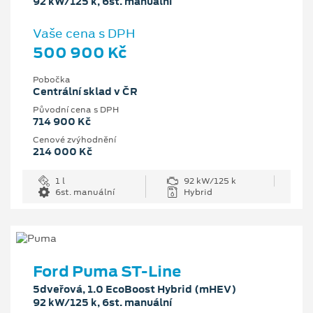
92 kW/125 k, 6st. manuální
Vaše cena s DPH
500 900 Kč
Pobočka
Centrální sklad v ČR
Původní cena s DPH
714 900 Kč
Cenové zvýhodnění
214 000 Kč
1 l
92 kW/125 k
6st. manuální
Hybrid
Ford Puma ST-Line
5dveřová, 1.0 EcoBoost Hybrid (mHEV)
92 kW/125 k, 6st. manuální