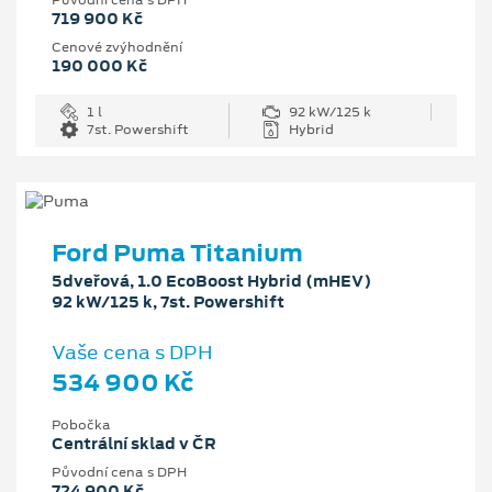
719 900 Kč
Cenové zvýhodnění
190 000 Kč
1 l
92 kW/125 k
7st. Powershift
Hybrid
Ford Puma Titanium
5dveřová, 1.0 EcoBoost Hybrid (mHEV)
92 kW/125 k, 7st. Powershift
Vaše cena s DPH
534 900 Kč
Pobočka
Centrální sklad v ČR
Původní cena s DPH
724 900 Kč