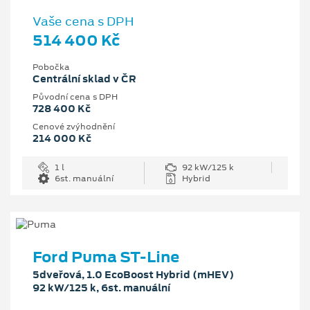
Vaše cena s DPH
514 400 Kč
Pobočka
Centrální sklad v ČR
Původní cena s DPH
728 400 Kč
Cenové zvýhodnění
214 000 Kč
1 l
92 kW/125 k
6st. manuální
Hybrid
Ford Puma ST-Line
5dveřová, 1.0 EcoBoost Hybrid (mHEV)
92 kW/125 k, 6st. manuální