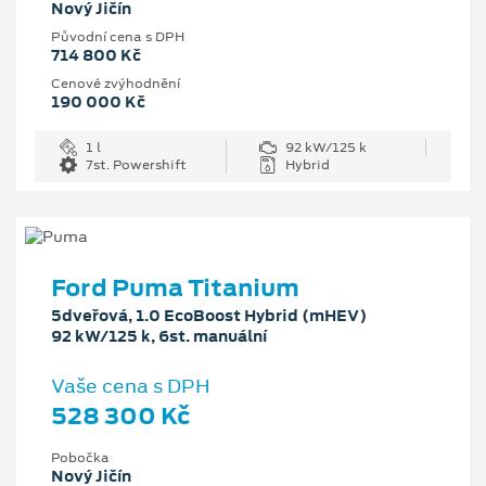
Nový Jičín
Původní cena s DPH
714 800 Kč
Cenové zvýhodnění
190 000 Kč
1 l
92 kW/125 k
7st. Powershift
Hybrid
Ford Puma Titanium
5dveřová, 1.0 EcoBoost Hybrid (mHEV)
92 kW/125 k, 6st. manuální
Vaše cena s DPH
528 300 Kč
Pobočka
Nový Jičín