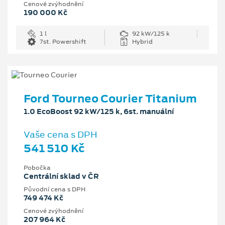
Cenové zvýhodnění
190 000 Kč
1 l
92 kW/125 k
7st. Powershift
Hybrid
Ford Tourneo Courier Titanium
1.0 EcoBoost 92 kW/125 k, 6st. manuální
Vaše cena s DPH
541 510 Kč
Pobočka
Centrální sklad v ČR
Původní cena s DPH
749 474 Kč
Cenové zvýhodnění
207 964 Kč