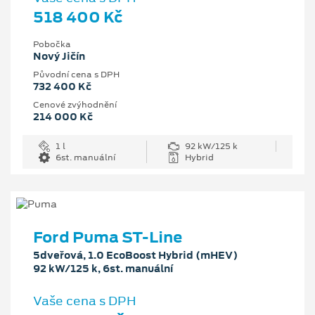
518 400 Kč
Pobočka
Nový Jičín
Původní cena s DPH
732 400 Kč
Cenové zvýhodnění
214 000 Kč
1 l
92 kW/125 k
6st. manuální
Hybrid
Ford Puma ST-Line
5dveřová, 1.0 EcoBoost Hybrid (mHEV)
92 kW/125 k, 6st. manuální
Vaše cena s DPH