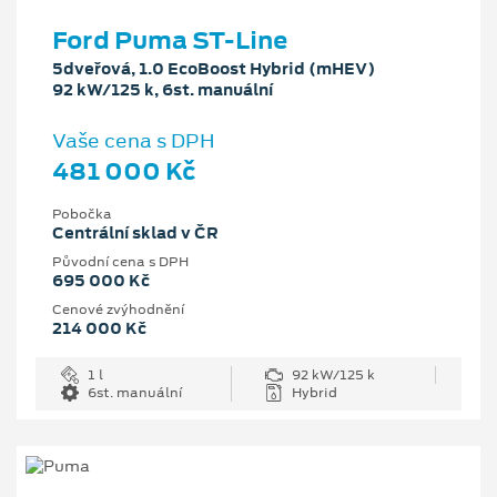
Ford Puma ST-Line
5dveřová, 1.0 EcoBoost Hybrid (mHEV)
92 kW/125 k, 6st. manuální
Vaše cena s DPH
481 000 Kč
Pobočka
Centrální sklad v ČR
Původní cena s DPH
695 000 Kč
Cenové zvýhodnění
214 000 Kč
1 l
92 kW/125 k
6st. manuální
Hybrid