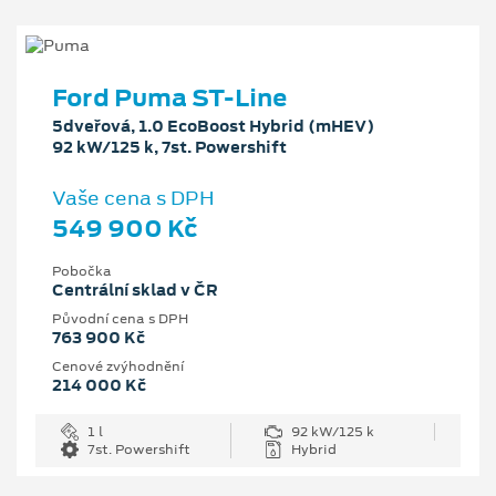
Ford Puma ST-Line
5dveřová, 1.0 EcoBoost Hybrid (mHEV)
92 kW/125 k, 7st. Powershift
Vaše cena s DPH
549 900 Kč
Pobočka
Centrální sklad v ČR
Původní cena s DPH
763 900 Kč
Cenové zvýhodnění
214 000 Kč
1 l
92 kW/125 k
7st. Powershift
Hybrid