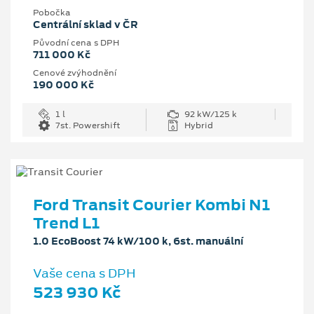
Pobočka
Centrální sklad v ČR
Původní cena s DPH
711 000 Kč
Cenové zvýhodnění
190 000 Kč
1 l
92 kW/125 k
7st. Powershift
Hybrid
Ford Transit Courier Kombi N1
Trend L1
1.0 EcoBoost 74 kW/100 k, 6st. manuální
Vaše cena s DPH
523 930 Kč