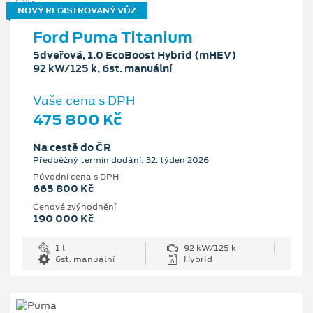
NOVÝ REGISTROVANÝ VŮZ
Ford Puma Titanium
5dveřová, 1.0 EcoBoost Hybrid (mHEV)
92 kW/125 k, 6st. manuální
Vaše cena s DPH
475 800 Kč
Na cestě do ČR
Předběžný termín dodání: 32. týden 2026
Původní cena s DPH
665 800 Kč
Cenové zvýhodnění
190 000 Kč
1 l
92 kW/125 k
6st. manuální
Hybrid