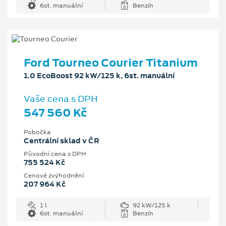
6st. manuální
Benzín
Ford Tourneo Courier Titanium
1.0 EcoBoost 92 kW/125 k, 6st. manuální
Vaše cena s DPH
547 560 Kč
Pobočka
Centrální sklad v ČR
Původní cena s DPH
755 524 Kč
Cenové zvýhodnění
207 964 Kč
1 l
92 kW/125 k
6st. manuální
Benzín