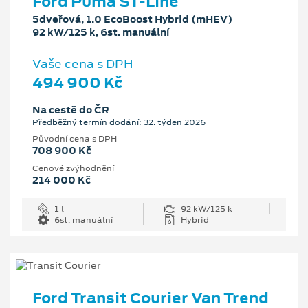
Ford Puma ST-Line
5dveřová, 1.0 EcoBoost Hybrid (mHEV)
92 kW/125 k, 6st. manuální
Vaše cena s DPH
494 900 Kč
Na cestě do ČR
Předběžný termín dodání: 32. týden 2026
Původní cena s DPH
708 900 Kč
Cenové zvýhodnění
214 000 Kč
1 l
92 kW/125 k
6st. manuální
Hybrid
Ford Transit Courier Van Trend