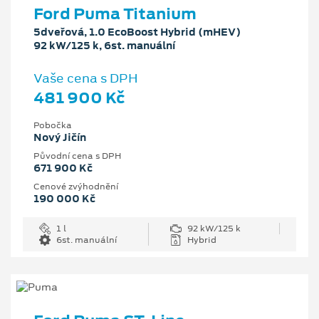
Ford Puma Titanium
5dveřová, 1.0 EcoBoost Hybrid (mHEV)
92 kW/125 k, 6st. manuální
Vaše cena s DPH
481 900 Kč
Pobočka
Nový Jičín
Původní cena s DPH
671 900 Kč
Cenové zvýhodnění
190 000 Kč
1 l
92 kW/125 k
6st. manuální
Hybrid