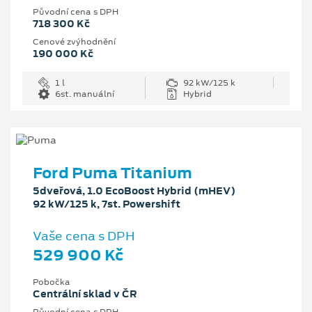
Původní cena s DPH
718 300 Kč
Cenové zvýhodnění
190 000 Kč
1 l
92 kW/125 k
6st. manuální
Hybrid
Ford Puma Titanium
5dveřová, 1.0 EcoBoost Hybrid (mHEV)
92 kW/125 k, 7st. Powershift
Vaše cena s DPH
529 900 Kč
Pobočka
Centrální sklad v ČR
Původní cena s DPH