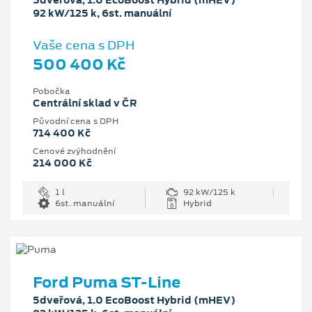
5dveřová, 1.0 EcoBoost Hybrid (mHEV)
92 kW/125 k, 6st. manuální
Vaše cena s DPH
500 400 Kč
Pobočka
Centrální sklad v ČR
Původní cena s DPH
714 400 Kč
Cenové zvýhodnění
214 000 Kč
1 l
92 kW/125 k
6st. manuální
Hybrid
Ford Puma ST-Line
5dveřová, 1.0 EcoBoost Hybrid (mHEV)