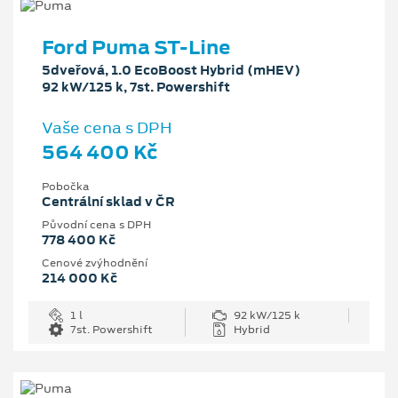
Ford Puma ST-Line
5dveřová, 1.0 EcoBoost Hybrid (mHEV)
92 kW/125 k, 7st. Powershift
Vaše cena s DPH
564 400 Kč
Pobočka
Centrální sklad v ČR
Původní cena s DPH
778 400 Kč
Cenové zvýhodnění
214 000 Kč
1 l
92 kW/125 k
7st. Powershift
Hybrid