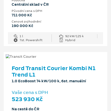
Pobočka
Centrální sklad v ČR
Původní cena s DPH
711 000 Kč
Cenové zvýhodnění
190 000 Kč
1 l
92 kW/125 k
7st. Powershift
Hybrid
Ford Transit Courier Kombi N1
Trend L1
1.0 EcoBoost 74 kW/100 k, 6st. manuální
Vaše cena s DPH
523 930 Kč
Na cestě do ČR