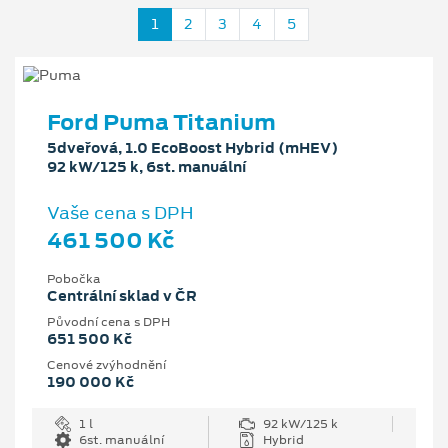
1
2
3
4
5
Ford Puma Titanium
5dveřová, 1.0 EcoBoost Hybrid (mHEV)
92 kW/125 k, 6st. manuální
Vaše cena s DPH
461 500 Kč
Pobočka
Centrální sklad v ČR
Původní cena s DPH
651 500 Kč
Cenové zvýhodnění
190 000 Kč
1 l
92 kW/125 k
6st. manuální
Hybrid