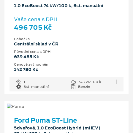
1.0 EcoBoost 74 kW/100 k, 6st. manuální
Vaše cena s DPH
496 705 Kč
Pobočka
Centrální sklad v ČR
Původní cena s DPH
639 485 Kč
Cenové zvýhodnění
142 780 Kč
1 l
74 kW/100 k
6st. manuální
Benzín
Ford Puma ST-Line
5dveřová, 1.0 EcoBoost Hybrid (mHEV)