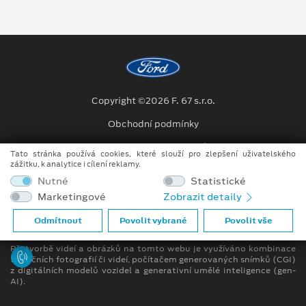
Copyright ©2026 F. 67 s.r.o.
Obchodní podmínky
Ochrana osobních údajů
Tato stránka používá cookies, které slouží pro zlepšení uživatelského
zážitku, k analytice i cílení reklamy.
Prohlášení o zpracování údajů konečných zákazníků
Nutné
Statistické
Marketingové
Zobrazit detaily
[1]
Dodací lhůta se může lišit v závislosti na konkrétní specifikaci.
Odmítnout
Povolit vybrané
Povolit vše
Bližší informace u prodejce
Při tvorbě videí a obrázků na tomto webu je využíváno kombinace
tradičních fotografií či videí, počítačem generovaných snímků (CGI)
z digitálních modelů vozidel a generativní umělé inteligence (gen-
AI).