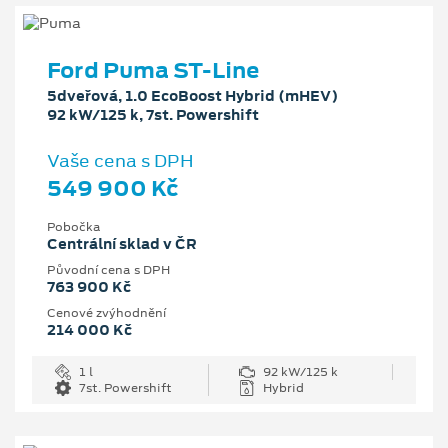
Ford Puma ST-Line
5dveřová, 1.0 EcoBoost Hybrid (mHEV)
92 kW/125 k, 7st. Powershift
Vaše cena s DPH
549 900 Kč
Pobočka
Centrální sklad v ČR
Původní cena s DPH
763 900 Kč
Cenové zvýhodnění
214 000 Kč
1 l
92 kW/125 k
7st. Powershift
Hybrid