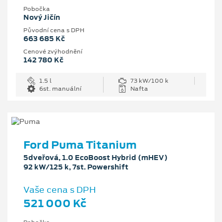
Pobočka
Nový Jičín
Původní cena s DPH
663 685 Kč
Cenové zvýhodnění
142 780 Kč
1.5 l
73 kW/100 k
6st. manuální
Nafta
Ford Puma Titanium
5dveřová, 1.0 EcoBoost Hybrid (mHEV)
92 kW/125 k, 7st. Powershift
Vaše cena s DPH
521 000 Kč