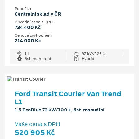
Pobočka
Centrální sklad v ČR
Původní cena s DPH
734 400 Kč
Cenové zvýhodnění
214 000 Kč
1 l
92 kW/125 k
6st. manuální
Hybrid
Ford Transit Courier Van Trend
L1
1.5 EcoBlue 73 kW/100 k, 6st. manuální
Vaše cena s DPH
520 905 Kč