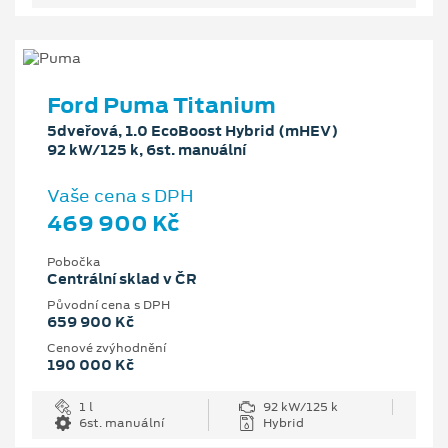
Ford Puma Titanium
5dveřová, 1.0 EcoBoost Hybrid (mHEV)
92 kW/125 k, 6st. manuální
Vaše cena s DPH
469 900 Kč
Pobočka
Centrální sklad v ČR
Původní cena s DPH
659 900 Kč
Cenové zvýhodnění
190 000 Kč
1 l
92 kW/125 k
6st. manuální
Hybrid