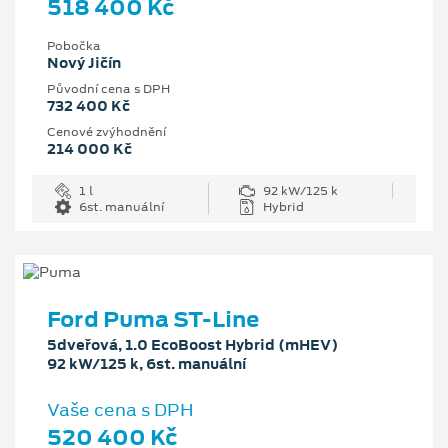
518 400 Kč
Pobočka
Nový Jičín
Původní cena s DPH
732 400 Kč
Cenové zvýhodnění
214 000 Kč
1 l
92 kW/125 k
6st. manuální
Hybrid
Ford Puma ST-Line
5dveřová, 1.0 EcoBoost Hybrid (mHEV)
92 kW/125 k, 6st. manuální
Vaše cena s DPH
520 400 Kč