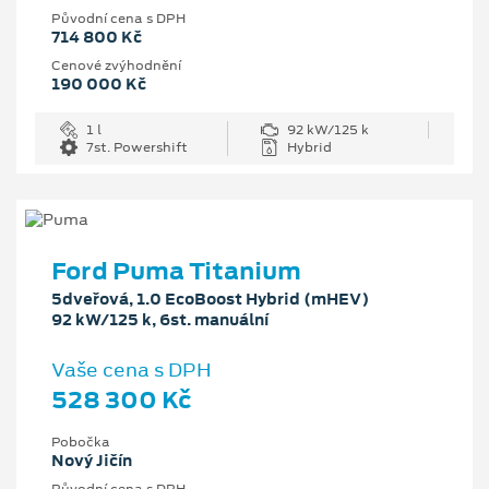
Původní cena s DPH
714 800 Kč
Cenové zvýhodnění
190 000 Kč
1 l
92 kW/125 k
7st. Powershift
Hybrid
Ford Puma Titanium
5dveřová, 1.0 EcoBoost Hybrid (mHEV)
92 kW/125 k, 6st. manuální
Vaše cena s DPH
528 300 Kč
Pobočka
Nový Jičín
Původní cena s DPH