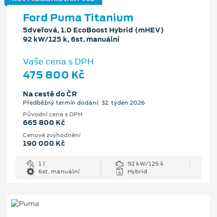
Ford Puma Titanium
5dveřová, 1.0 EcoBoost Hybrid (mHEV)
92 kW/125 k, 6st. manuální
Vaše cena s DPH
475 800 Kč
Na cestě do ČR
Předběžný termín dodání: 32. týden 2026
Původní cena s DPH
665 800 Kč
Cenové zvýhodnění
190 000 Kč
1 l
92 kW/125 k
6st. manuální
Hybrid