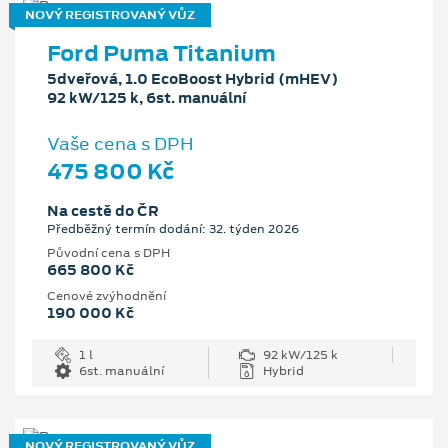
NOVÝ REGISTROVANÝ VŮZ
Ford Puma Titanium
5dveřová, 1.0 EcoBoost Hybrid (mHEV)
92 kW/125 k, 6st. manuální
Vaše cena s DPH
475 800 Kč
Na cestě do ČR
Předběžný termín dodání: 32. týden 2026
Původní cena s DPH
665 800 Kč
Cenové zvýhodnění
190 000 Kč
1 l
92 kW/125 k
6st. manuální
Hybrid
NOVÝ REGISTROVANÝ VŮZ