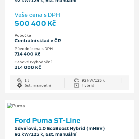
92 kW/125 k, 6st. manuální
Vaše cena s DPH
500 400 Kč
Pobočka
Centrální sklad v ČR
Původní cena s DPH
714 400 Kč
Cenové zvýhodnění
214 000 Kč
1 l
92 kW/125 k
6st. manuální
Hybrid
Ford Puma ST-Line
5dveřová, 1.0 EcoBoost Hybrid (mHEV)
92 kW/125 k, 6st. manuální