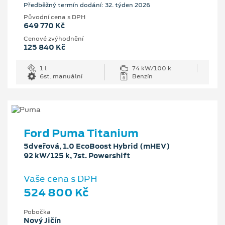
Předběžný termín dodání: 32. týden 2026
Původní cena s DPH
649 770 Kč
Cenové zvýhodnění
125 840 Kč
1 l
74 kW/100 k
6st. manuální
Benzín
Ford Puma Titanium
5dveřová, 1.0 EcoBoost Hybrid (mHEV)
92 kW/125 k, 7st. Powershift
Vaše cena s DPH
524 800 Kč
Pobočka
Nový Jičín