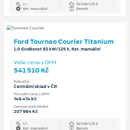
1 l
92 kW/125 k
6st. manuální
Benzín
Ford Tourneo Courier Titanium
1.0 EcoBoost 92 kW/125 k, 6st. manuální
Vaše cena s DPH
541 510 Kč
Pobočka
Centrální sklad v ČR
Původní cena s DPH
749 474 Kč
Cenové zvýhodnění
207 964 Kč
1 l
92 kW/125 k
6st. manuální
Benzín