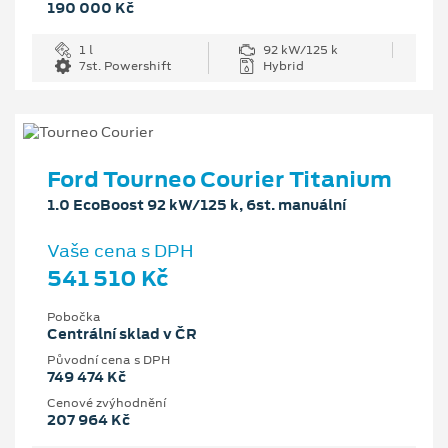
190 000 Kč
1 l
92 kW/125 k
7st. Powershift
Hybrid
Ford Tourneo Courier Titanium
1.0 EcoBoost 92 kW/125 k, 6st. manuální
Vaše cena s DPH
541 510 Kč
Pobočka
Centrální sklad v ČR
Původní cena s DPH
749 474 Kč
Cenové zvýhodnění
207 964 Kč