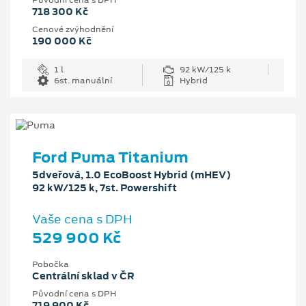
718 300 Kč
Cenové zvýhodnění
190 000 Kč
1 l
92 kW/125 k
6st. manuální
Hybrid
Ford Puma Titanium
5dveřová, 1.0 EcoBoost Hybrid (mHEV)
92 kW/125 k, 7st. Powershift
Vaše cena s DPH
529 900 Kč
Pobočka
Centrální sklad v ČR
Původní cena s DPH
719 900 Kč