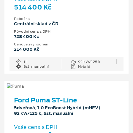
514 400 Kč
Pobočka
Centrální sklad v ČR
Původní cena s DPH
728 400 Kč
Cenové zvýhodnění
214 000 Kč
1 l
92 kW/125 k
6st. manuální
Hybrid
Ford Puma ST-Line
5dveřová, 1.0 EcoBoost Hybrid (mHEV)
92 kW/125 k, 6st. manuální
Vaše cena s DPH