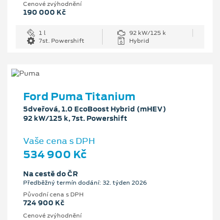
Cenové zvýhodnění
190 000 Kč
1 l
92 kW/125 k
7st. Powershift
Hybrid
Ford Puma Titanium
5dveřová, 1.0 EcoBoost Hybrid (mHEV)
92 kW/125 k, 7st. Powershift
Vaše cena s DPH
534 900 Kč
Na cestě do ČR
Předběžný termín dodání: 32. týden 2026
Původní cena s DPH
724 900 Kč
Cenové zvýhodnění