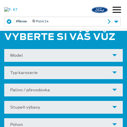
Přerov
Polní 14
VYBERTE SI VÁŠ VŮZ
Model
Typ karoserie
Palivo / převodovka
Stupeň výbavy
Pohon