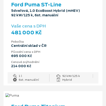
Ford Puma ST-Line
5dveřová, 1.0 EcoBoost Hybrid (mHEV)
92 kW/125 k, 6st. manuální
Vaše cena s DPH
481 000 Kč
Pobočka
Centrální sklad v ČR
Původní cena s DPH
695 000 Kč
Cenové zvýhodnění
214 000 Kč
1 l
92 kW/125 k
6st. manuální
Hybrid