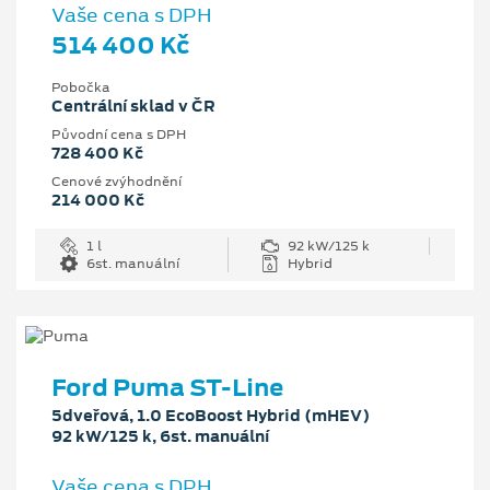
Vaše cena s DPH
514 400 Kč
Pobočka
Centrální sklad v ČR
Původní cena s DPH
728 400 Kč
Cenové zvýhodnění
214 000 Kč
1 l
92 kW/125 k
6st. manuální
Hybrid
Ford Puma ST-Line
5dveřová, 1.0 EcoBoost Hybrid (mHEV)
92 kW/125 k, 6st. manuální
Vaše cena s DPH