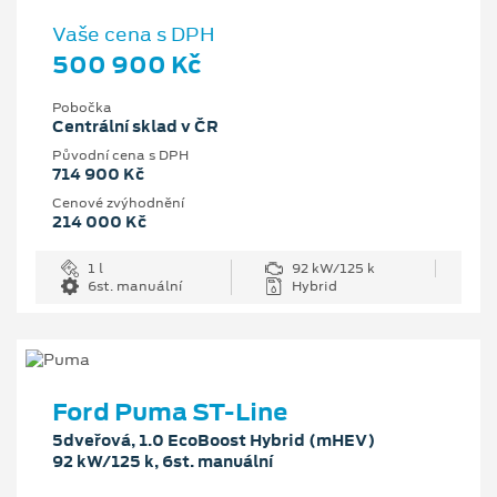
Vaše cena s DPH
500 900 Kč
Pobočka
Centrální sklad v ČR
Původní cena s DPH
714 900 Kč
Cenové zvýhodnění
214 000 Kč
1 l
92 kW/125 k
6st. manuální
Hybrid
Ford Puma ST-Line
5dveřová, 1.0 EcoBoost Hybrid (mHEV)
92 kW/125 k, 6st. manuální