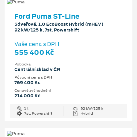
Ford Puma ST-Line
5dveřová, 1.0 EcoBoost Hybrid (mHEV)
92 kW/125 k, 7st. Powershift
Vaše cena s DPH
555 400 Kč
Pobočka
Centrální sklad v ČR
Původní cena s DPH
769 400 Kč
Cenové zvýhodnění
214 000 Kč
1 l
92 kW/125 k
7st. Powershift
Hybrid