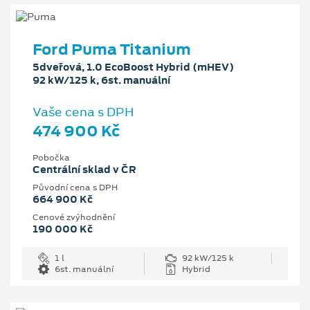
Ford Puma Titanium
5dveřová, 1.0 EcoBoost Hybrid (mHEV)
92 kW/125 k, 6st. manuální
Vaše cena s DPH
474 900 Kč
Pobočka
Centrální sklad v ČR
Původní cena s DPH
664 900 Kč
Cenové zvýhodnění
190 000 Kč
1 l
92 kW/125 k
6st. manuální
Hybrid