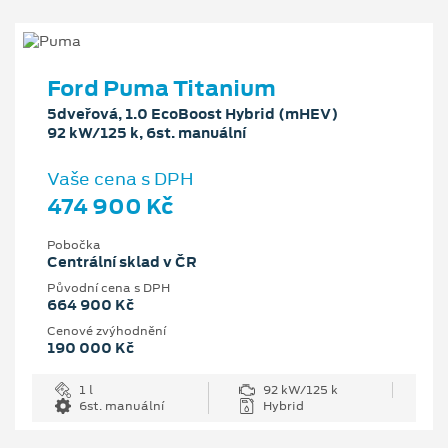
Ford Puma Titanium
5dveřová, 1.0 EcoBoost Hybrid (mHEV)
92 kW/125 k, 6st. manuální
Vaše cena s DPH
474 900 Kč
Pobočka
Centrální sklad v ČR
Původní cena s DPH
664 900 Kč
Cenové zvýhodnění
190 000 Kč
1 l
92 kW/125 k
6st. manuální
Hybrid