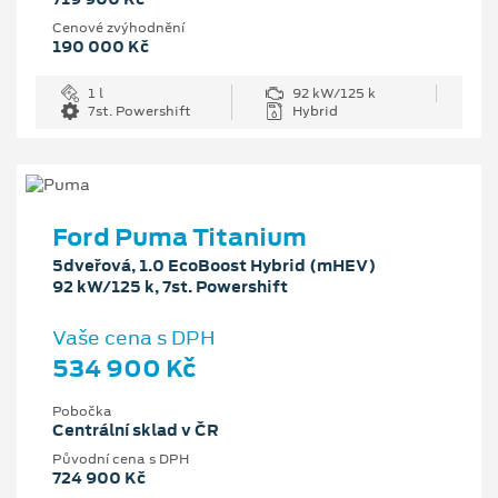
Cenové zvýhodnění
190 000 Kč
1 l
92 kW/125 k
7st. Powershift
Hybrid
Ford Puma Titanium
5dveřová, 1.0 EcoBoost Hybrid (mHEV)
92 kW/125 k, 7st. Powershift
Vaše cena s DPH
534 900 Kč
Pobočka
Centrální sklad v ČR
Původní cena s DPH
724 900 Kč