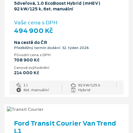
5dveřová, 1.0 EcoBoost Hybrid (mHEV)
92 kW/125 k, 6st. manuální
Vaše cena s DPH
494 900 Kč
Na cestě do ČR
Předběžný termín dodání: 32. týden 2026
Původní cena s DPH
708 900 Kč
Cenové zvýhodnění
214 000 Kč
1 l
92 kW/125 k
6st. manuální
Hybrid
Ford Transit Courier Van Trend
L1