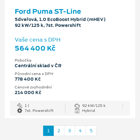
Ford Puma ST-Line
5dveřová, 1.0 EcoBoost Hybrid (mHEV)
92 kW/125 k, 7st. Powershift
Vaše cena s DPH
564 400 Kč
Pobočka
Centrální sklad v ČR
Původní cena s DPH
778 400 Kč
Cenové zvýhodnění
214 000 Kč
1 l
92 kW/125 k
7st. Powershift
Hybrid
1
2
3
4
5