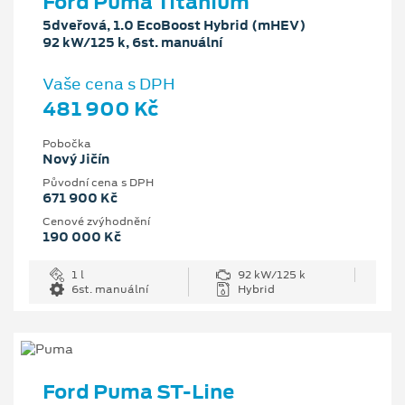
Ford Puma Titanium
5dveřová, 1.0 EcoBoost Hybrid (mHEV)
92 kW/125 k, 6st. manuální
Vaše cena s DPH
481 900 Kč
Pobočka
Nový Jičín
Původní cena s DPH
671 900 Kč
Cenové zvýhodnění
190 000 Kč
1 l
92 kW/125 k
6st. manuální
Hybrid
Ford Puma ST-Line