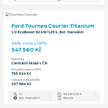
Ford Tourneo Courier Titanium
1.0 EcoBoost 92 kW/125 k, 6st. manuální
Vaše cena s DPH
547 560 Kč
Pobočka
Centrální sklad v ČR
Původní cena s DPH
755 524 Kč
Cenové zvýhodnění
207 964 Kč
1 l
92 kW/125 k
6st. manuální
Benzín