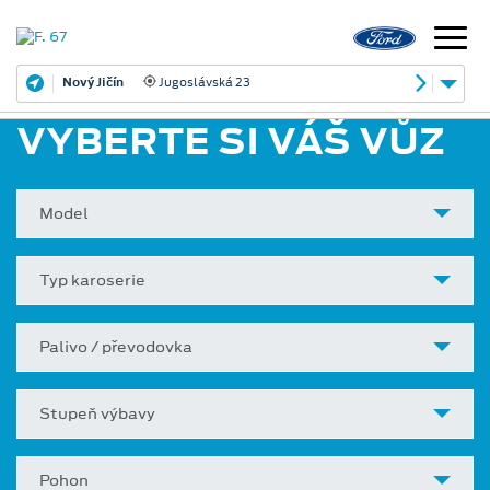
Nový Jičín
Jugoslávská 23
VYBERTE SI VÁŠ VŮZ
Model
Typ karoserie
Palivo / převodovka
Stupeň výbavy
Pohon