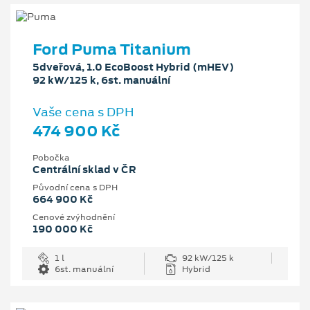
Ford Puma Titanium
5dveřová, 1.0 EcoBoost Hybrid (mHEV)
92 kW/125 k, 6st. manuální
Vaše cena s DPH
474 900 Kč
Pobočka
Centrální sklad v ČR
Původní cena s DPH
664 900 Kč
Cenové zvýhodnění
190 000 Kč
1 l
92 kW/125 k
6st. manuální
Hybrid