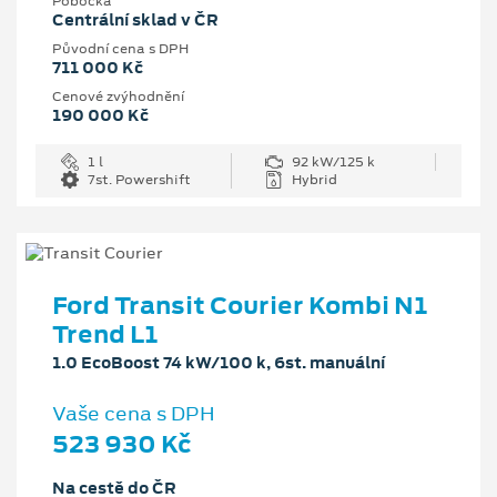
Pobočka
Centrální sklad v ČR
Původní cena s DPH
711 000 Kč
Cenové zvýhodnění
190 000 Kč
1 l
92 kW/125 k
7st. Powershift
Hybrid
Ford Transit Courier Kombi N1
Trend L1
1.0 EcoBoost 74 kW/100 k, 6st. manuální
Vaše cena s DPH
523 930 Kč
Na cestě do ČR