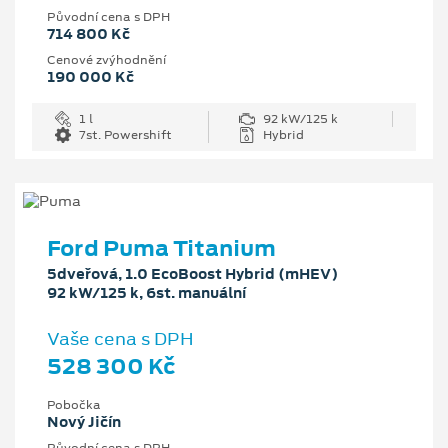
Původní cena s DPH
714 800 Kč
Cenové zvýhodnění
190 000 Kč
1 l
92 kW/125 k
7st. Powershift
Hybrid
Ford Puma Titanium
5dveřová, 1.0 EcoBoost Hybrid (mHEV)
92 kW/125 k, 6st. manuální
Vaše cena s DPH
528 300 Kč
Pobočka
Nový Jičín
Původní cena s DPH