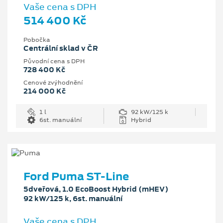
Vaše cena s DPH
514 400 Kč
Pobočka
Centrální sklad v ČR
Původní cena s DPH
728 400 Kč
Cenové zvýhodnění
214 000 Kč
1 l
92 kW/125 k
6st. manuální
Hybrid
Ford Puma ST-Line
5dveřová, 1.0 EcoBoost Hybrid (mHEV)
92 kW/125 k, 6st. manuální
Vaše cena s DPH