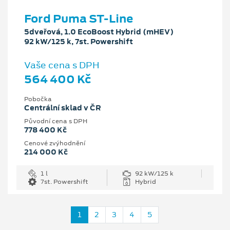
Ford Puma ST-Line
5dveřová, 1.0 EcoBoost Hybrid (mHEV)
92 kW/125 k, 7st. Powershift
Vaše cena s DPH
564 400 Kč
Pobočka
Centrální sklad v ČR
Původní cena s DPH
778 400 Kč
Cenové zvýhodnění
214 000 Kč
1 l
92 kW/125 k
7st. Powershift
Hybrid
1
2
3
4
5