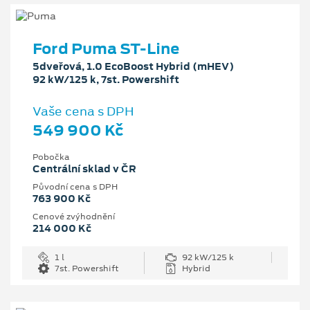
Ford Puma ST-Line
5dveřová, 1.0 EcoBoost Hybrid (mHEV)
92 kW/125 k, 7st. Powershift
Vaše cena s DPH
549 900 Kč
Pobočka
Centrální sklad v ČR
Původní cena s DPH
763 900 Kč
Cenové zvýhodnění
214 000 Kč
1 l
92 kW/125 k
7st. Powershift
Hybrid