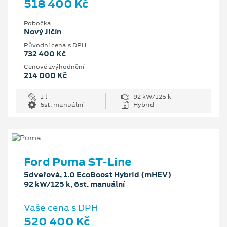
518 400 Kč
Pobočka
Nový Jičín
Původní cena s DPH
732 400 Kč
Cenové zvýhodnění
214 000 Kč
1 l
92 kW/125 k
6st. manuální
Hybrid
Ford Puma ST-Line
5dveřová, 1.0 EcoBoost Hybrid (mHEV)
92 kW/125 k, 6st. manuální
Vaše cena s DPH
520 400 Kč