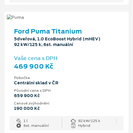
Ford Puma Titanium
5dveřová, 1.0 EcoBoost Hybrid (mHEV)
92 kW/125 k, 6st. manuální
Vaše cena s DPH
469 900 Kč
Pobočka
Centrální sklad v ČR
Původní cena s DPH
659 900 Kč
Cenové zvýhodnění
190 000 Kč
1 l
92 kW/125 k
6st. manuální
Hybrid