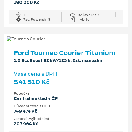
190 000 Kč
1 l
92 kW/125 k
7st. Powershift
Hybrid
Ford Tourneo Courier Titanium
1.0 EcoBoost 92 kW/125 k, 6st. manuální
Vaše cena s DPH
541 510 Kč
Pobočka
Centrální sklad v ČR
Původní cena s DPH
749 474 Kč
Cenové zvýhodnění
207 964 Kč