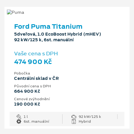
Ford Puma Titanium
5dveřová, 1.0 EcoBoost Hybrid (mHEV)
92 kW/125 k, 6st. manuální
Vaše cena s DPH
474 900 Kč
Pobočka
Centrální sklad v ČR
Původní cena s DPH
664 900 Kč
Cenové zvýhodnění
190 000 Kč
1 l
92 kW/125 k
6st. manuální
Hybrid