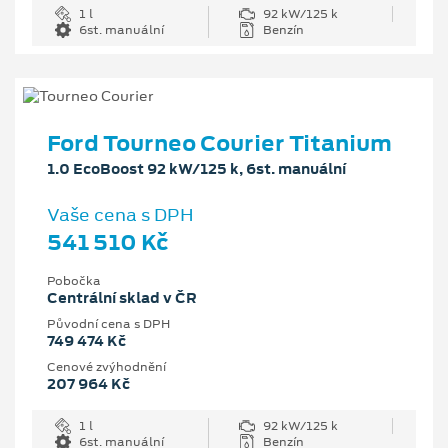
1 l
92 kW/125 k
6st. manuální
Benzín
Ford Tourneo Courier Titanium
1.0 EcoBoost 92 kW/125 k, 6st. manuální
Vaše cena s DPH
541 510 Kč
Pobočka
Centrální sklad v ČR
Původní cena s DPH
749 474 Kč
Cenové zvýhodnění
207 964 Kč
1 l
92 kW/125 k
6st. manuální
Benzín