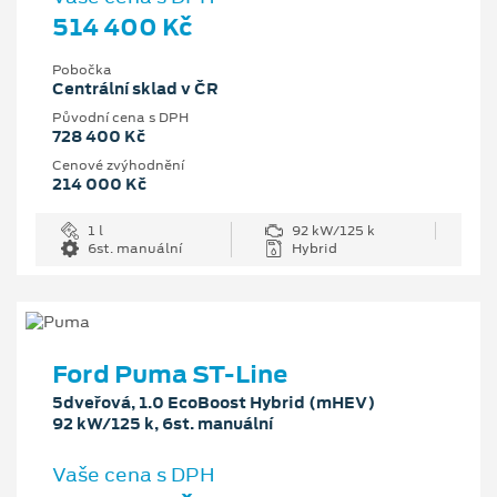
514 400 Kč
Pobočka
Centrální sklad v ČR
Původní cena s DPH
728 400 Kč
Cenové zvýhodnění
214 000 Kč
1 l
92 kW/125 k
6st. manuální
Hybrid
Ford Puma ST-Line
5dveřová, 1.0 EcoBoost Hybrid (mHEV)
92 kW/125 k, 6st. manuální
Vaše cena s DPH