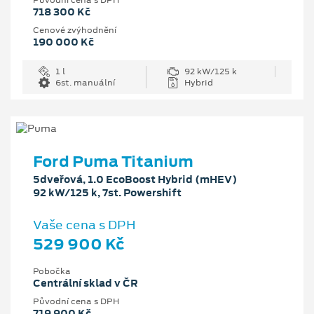
718 300 Kč
Cenové zvýhodnění
190 000 Kč
1 l
92 kW/125 k
6st. manuální
Hybrid
Ford Puma Titanium
5dveřová, 1.0 EcoBoost Hybrid (mHEV)
92 kW/125 k, 7st. Powershift
Vaše cena s DPH
529 900 Kč
Pobočka
Centrální sklad v ČR
Původní cena s DPH
719 900 Kč