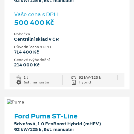
92 kW/125 k, 6st. manuální
Vaše cena s DPH
500 400 Kč
Pobočka
Centrální sklad v ČR
Původní cena s DPH
714 400 Kč
Cenové zvýhodnění
214 000 Kč
1 l
92 kW/125 k
6st. manuální
Hybrid
Ford Puma ST-Line
5dveřová, 1.0 EcoBoost Hybrid (mHEV)
92 kW/125 k, 6st. manuální