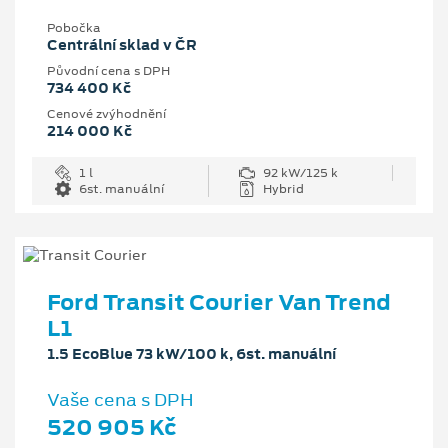
Pobočka
Centrální sklad v ČR
Původní cena s DPH
734 400 Kč
Cenové zvýhodnění
214 000 Kč
1 l
92 kW/125 k
6st. manuální
Hybrid
Ford Transit Courier Van Trend
L1
1.5 EcoBlue 73 kW/100 k, 6st. manuální
Vaše cena s DPH
520 905 Kč