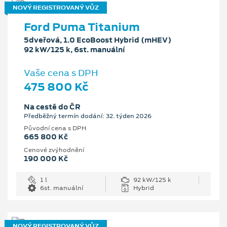
NOVÝ REGISTROVANÝ VŮZ
Ford Puma Titanium
5dveřová, 1.0 EcoBoost Hybrid (mHEV)
92 kW/125 k, 6st. manuální
Vaše cena s DPH
475 800 Kč
Na cestě do ČR
Předběžný termín dodání: 32. týden 2026
Původní cena s DPH
665 800 Kč
Cenové zvýhodnění
190 000 Kč
1 l
92 kW/125 k
6st. manuální
Hybrid
NOVÝ REGISTROVANÝ VŮZ