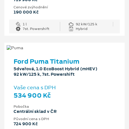
Cenové zvýhodnění
190 000 Kč
1 l
92 kW/125 k
7st. Powershift
Hybrid
Ford Puma Titanium
5dveřová, 1.0 EcoBoost Hybrid (mHEV)
92 kW/125 k, 7st. Powershift
Vaše cena s DPH
534 900 Kč
Pobočka
Centrální sklad v ČR
Původní cena s DPH
724 900 Kč