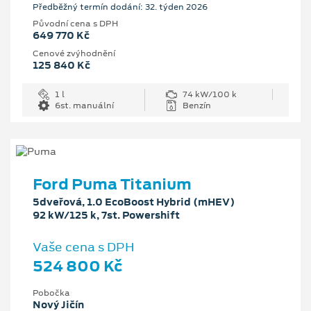
Předběžný termín dodání: 32. týden 2026
Původní cena s DPH
649 770 Kč
Cenové zvýhodnění
125 840 Kč
1 l
74 kW/100 k
6st. manuální
Benzín
Ford Puma Titanium
5dveřová, 1.0 EcoBoost Hybrid (mHEV)
92 kW/125 k, 7st. Powershift
Vaše cena s DPH
524 800 Kč
Pobočka
Nový Jičín