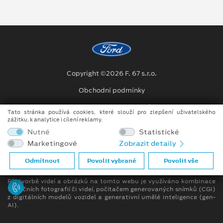
Copyright ©2026 F. 67 s.r.o.
Obchodní podmínky
Ochrana osobních údajů
Tato stránka používá cookies, které slouží pro zlepšení uživatelského
zážitku, k analytice i cílení reklamy.
Prohlášení o zpracování údajů konečných zákazníků
Nutné
Statistické
Marketingové
Zobrazit detaily
[1]
Dodací lhůta se může lišit v závislosti na konkrétní specifikaci.
Odmítnout
Povolit vybrané
Povolit vše
Bližší informace u prodejce
Při tvorbě videí a obrázků na tomto webu je využíváno kombinace
tradičních fotografií či videí, počítačem generovaných snímků (CGI)
z digitálních modelů vozidel a generativní umělé inteligence (gen-
AI).