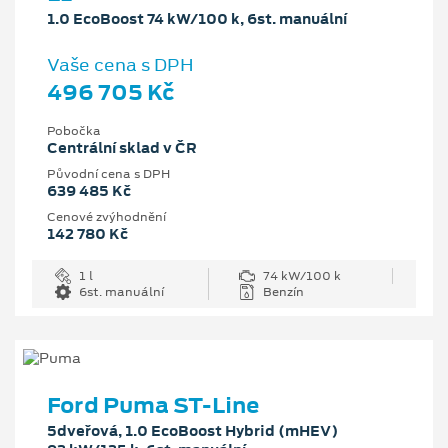
1.0 EcoBoost 74 kW/100 k, 6st. manuální
Vaše cena s DPH
496 705 Kč
Pobočka
Centrální sklad v ČR
Původní cena s DPH
639 485 Kč
Cenové zvýhodnění
142 780 Kč
1 l
74 kW/100 k
6st. manuální
Benzín
Ford Puma ST-Line
5dveřová, 1.0 EcoBoost Hybrid (mHEV)