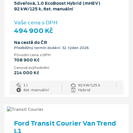
5dveřová, 1.0 EcoBoost Hybrid (mHEV)
92 kW/125 k, 6st. manuální
Vaše cena s DPH
494 900 Kč
Na cestě do ČR
Předběžný termín dodání: 32. týden 2026
Původní cena s DPH
708 900 Kč
Cenové zvýhodnění
214 000 Kč
1 l
92 kW/125 k
6st. manuální
Hybrid
Ford Transit Courier Van Trend
L1