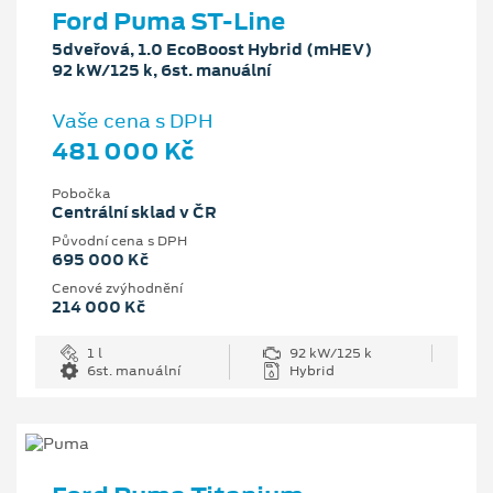
Ford Puma ST-Line
5dveřová, 1.0 EcoBoost Hybrid (mHEV)
92 kW/125 k, 6st. manuální
Vaše cena s DPH
481 000 Kč
Pobočka
Centrální sklad v ČR
Původní cena s DPH
695 000 Kč
Cenové zvýhodnění
214 000 Kč
1 l
92 kW/125 k
6st. manuální
Hybrid