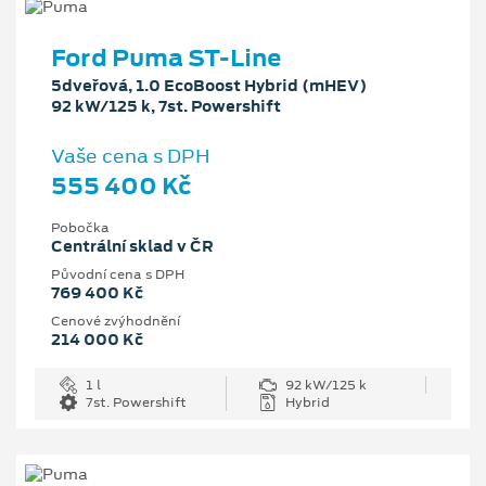
Ford Puma ST-Line
5dveřová, 1.0 EcoBoost Hybrid (mHEV)
92 kW/125 k, 7st. Powershift
Vaše cena s DPH
555 400 Kč
Pobočka
Centrální sklad v ČR
Původní cena s DPH
769 400 Kč
Cenové zvýhodnění
214 000 Kč
1 l
92 kW/125 k
7st. Powershift
Hybrid