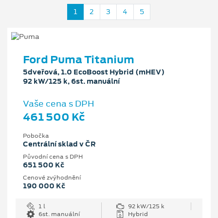
1
2
3
4
5
Ford Puma Titanium
5dveřová, 1.0 EcoBoost Hybrid (mHEV)
92 kW/125 k, 6st. manuální
Vaše cena s DPH
461 500 Kč
Pobočka
Centrální sklad v ČR
Původní cena s DPH
651 500 Kč
Cenové zvýhodnění
190 000 Kč
1 l
92 kW/125 k
6st. manuální
Hybrid