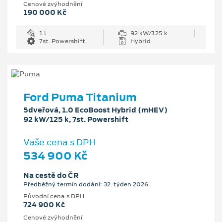
Cenové zvýhodnění
190 000 Kč
1 l
92 kW/125 k
7st. Powershift
Hybrid
Ford Puma Titanium
5dveřová, 1.0 EcoBoost Hybrid (mHEV)
92 kW/125 k, 7st. Powershift
Vaše cena s DPH
534 900 Kč
Na cestě do ČR
Předběžný termín dodání: 32. týden 2026
Původní cena s DPH
724 900 Kč
Cenové zvýhodnění