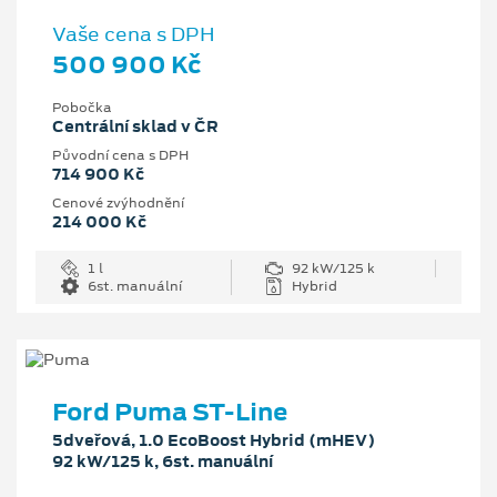
Vaše cena s DPH
500 900 Kč
Pobočka
Centrální sklad v ČR
Původní cena s DPH
714 900 Kč
Cenové zvýhodnění
214 000 Kč
1 l
92 kW/125 k
6st. manuální
Hybrid
Ford Puma ST-Line
5dveřová, 1.0 EcoBoost Hybrid (mHEV)
92 kW/125 k, 6st. manuální