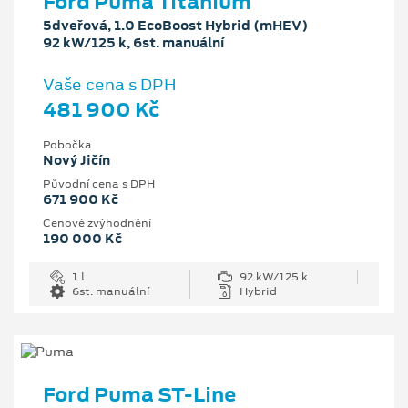
Ford Puma Titanium
5dveřová, 1.0 EcoBoost Hybrid (mHEV)
92 kW/125 k, 6st. manuální
Vaše cena s DPH
481 900 Kč
Pobočka
Nový Jičín
Původní cena s DPH
671 900 Kč
Cenové zvýhodnění
190 000 Kč
1 l
92 kW/125 k
6st. manuální
Hybrid
Ford Puma ST-Line