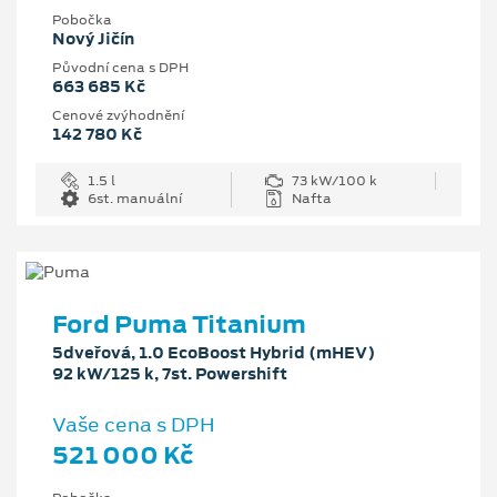
Pobočka
Nový Jičín
Původní cena s DPH
663 685 Kč
Cenové zvýhodnění
142 780 Kč
1.5 l
73 kW/100 k
6st. manuální
Nafta
Ford Puma Titanium
5dveřová, 1.0 EcoBoost Hybrid (mHEV)
92 kW/125 k, 7st. Powershift
Vaše cena s DPH
521 000 Kč