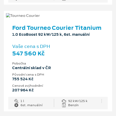
Ford Tourneo Courier Titanium
1.0 EcoBoost 92 kW/125 k, 6st. manuální
Vaše cena s DPH
547 560 Kč
Pobočka
Centrální sklad v ČR
Původní cena s DPH
755 524 Kč
Cenové zvýhodnění
207 964 Kč
1 l
92 kW/125 k
6st. manuální
Benzín