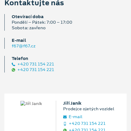
Kontaktujte nás
Otevírací doba
Pondělí – Pátek: 7:00 – 17:00
Sobota: zavřeno
E‑mail
f67@f67.cz
Telefon
+420 731 154 221
+420 731 154 221
Jiří Janík
Prodejce ojetých vozidel
E‑mail
+420 731 154 221
+420 731 154 221