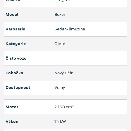
Model
Boxer
Karoserie
Sedan/limuzína
Kategorie
Ojeté
Číslo vozu
Pobočka
Nový Jičín
Dostupnost
Volný
Motor
2 198 cm³
Výkon
74 kW