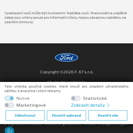
Vyobrazení vozů může být ilustrativní. Nabídka vozů, financování a uváděné
údaje jsou určeny pouze pro informační účely, nejsou závaznou nabídkou na
uzavření smlouvy.
Copyright ©2026 F. 67 s.r.o.
Obchodní podmínky
Tato stránka používá cookies, které slouží pro zlepšení uživatelského
zážitku, k analytice i cílení reklamy.
Ochrana osobních údajů
Nutné
Statistické
Prohlášení o zpracování údajů konečných zákazníků
Marketingové
Zobrazit detaily
Při tvorbě videí a obrázků na tomto webu je využíváno kombinace
Odmítnout
Povolit vybrané
Povolit vše
tradičních fotografií či videí, počítačem generovaných snímků (CGI)
z digitálních modelů vozidel a generativní umělé inteligence (gen-
AI).