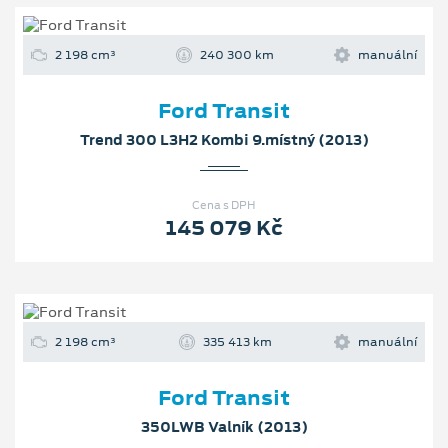
2 198 cm³
240 300 km
manuální
Ford Transit
Trend 300 L3H2 Kombi 9.místný (2013)
Cena s DPH
145 079 Kč
2 198 cm³
335 413 km
manuální
Ford Transit
350LWB Valník (2013)