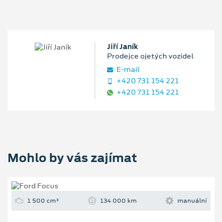
Jiří Janík
Prodejce ojetých vozidel
E‑mail
+420 731 154 221
+420 731 154 221
Mohlo by vás zajímat
1 500 cm³
134 000 km
manuální