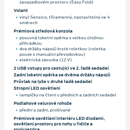
zavazadlovém prostoru (Easy Fold)
Volant
vinyl Sensico, tříramenný, nastavitelný ve 4
směrech
Prémiová středová konzola
posuvná loketní opěrka s velkou úložnou
přihrádkou
dva držáky nápojů kryté roletkou (roletka
pouze s manuální převodovkou)
elektrická zásuvka (12 V)
2 USB vstupy pro cestující ve 2. řadě sedadel
Zadní loketní opěrka se dvěma držáky nápojů
Průvlak na lyže v druhé řadě sedadel
Stropní LED osvětlení
lampičky na čtení u předních a zadních sedadel
Podlahové velurové rohože
přední a zadní, prošívané
Prémiové osvětlení interiéru LED diodami,
osvětlení prostoru pro nohy u řidiče a
spolujezdce