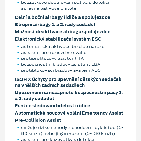
bezzátkové doplňování paliva s detekcí
správné palivové pistole
Čelní a boční airbagy řidiče a spolujezdce
Stropní airbagy 1. a 2. řady sedadel
Možnost deaktivace airbagu spolujezdce
Elektronický stabilizační systém ESC
automatická aktivace brzd po nárazu
asistent pro rozjezd ve svahu
protiprokluzový asistent TA
bezpečnostní brzdový asistent EBA
protiblokovací brzdový systém ABS
ISOFIX úchyty pro upevnění dětských sedaček
na vnějších zadních sedadlech
Upozornění na nezapnuté bezpečnostní pásy 1.
a 2. řady sedadel
Funkce sledování bdělosti řidiče
Automatické nouzové volání Emergency Assist
Pre-Collision Assist
snižuje riziko nehody s chodcem, cyklistou (5-
80 km/h) nebo jiným vozem (5-130 km/h)
asistent pro křižovatky s detekcí