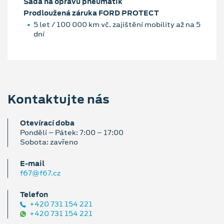
Sada na opravu pneumatik
Prodloužená záruka FORD PROTECT
5 let / 100 000 km vč. zajištění mobility až na 5
dní
Kontaktujte nás
Otevírací doba
Pondělí – Pátek: 7:00 – 17:00
Sobota: zavřeno
E‑mail
f67@f67.cz
Telefon
+420 731 154 221
+420 731 154 221