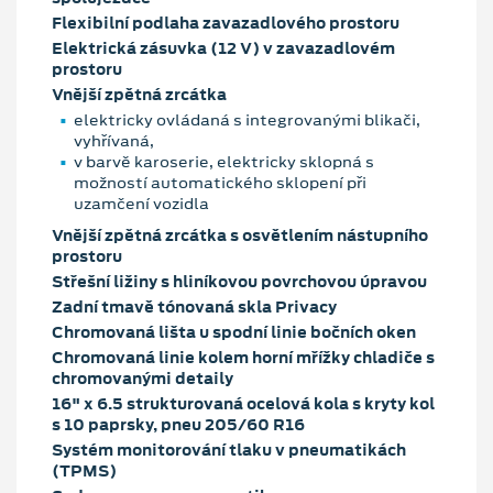
Flexibilní podlaha zavazadlového prostoru
Elektrická zásuvka (12 V) v zavazadlovém
prostoru
Vnější zpětná zrcátka
elektricky ovládaná s integrovanými blikači,
vyhřívaná,
v barvě karoserie, elektricky sklopná s
možností automatického sklopení při
uzamčení vozidla
Vnější zpětná zrcátka s osvětlením nástupního
prostoru
Střešní ližiny s hliníkovou povrchovou úpravou
Zadní tmavě tónovaná skla Privacy
Chromovaná lišta u spodní linie bočních oken
Chromovaná linie kolem horní mřížky chladiče s
chromovanými detaily
16" x 6.5 strukturovaná ocelová kola s kryty kol
s 10 paprsky, pneu 205/60 R16
Systém monitorování tlaku v pneumatikách
(TPMS)