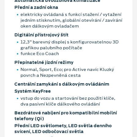
Automatická dvouzónová klimatizace
Přední a zadní okna
elektricky ovládaná s funkcí stažení / vytažení
jedním stisknutím, globální otevírání / zavírání
oken dálkovým ovladačem
Digitální přístrojový štít
12,3" barevný displej s konfigurovatelnou 3D
grafikou palubního počítače
funkce Eco Coach
Přepínatelné jízdní režimy
Normal, Sport, Eco; pro Active navíc Kluzký
povrch a Nezpevněná cesta
Centrální zamykání s dálkovým ovládáním
Systém KeyFree
vstup do vozu a startování bez použití klíče,
dva pasivní klíče dálkového ovládání
Bezdrátové nabíjení pro kompatibilní mobilní
telefony (Qi)
Přední LED světlomety, LED světla denního
svícení, LED odbočovací světla