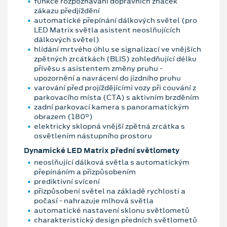
funkce rozpoznávání dopravních značek
zákazu předjíždění
automatické přepínání dálkových světel (pro
LED Matrix světla asistent neoslňujících
dálkových světel)
hlídání mrtvého úhlu se signalizací ve vnějších
zpětných zrcátkách (BLIS) zohledňující délku
přívěsu s asistentem změny pruhu -
upozornění a navrácení do jízdního pruhu
varování před projíždějícími vozy při couvání z
parkovacího místa (CTA) s aktivním brzděním
zadní parkovací kamera s panoramatickým
obrazem (180°)
elektricky sklopná vnější zpětná zrcátka s
osvětlením nástupního prostoru
Dynamické LED Matrix přední světlomety
neoslňující dálková světla s automatickým
přepínáním a přizpůsobením
prediktivní svícení
přizpůsobení světel na základě rychlosti a
počasí - nahrazuje mlhová světla
automatické nastavení sklonu světlometů
charakteristický design předních světlometů