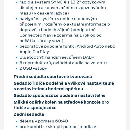
rádio a systém SYNC 4 s 13,2" dotykovým
displejem a konverzačním rozpoznáváním
hlasu (v českém jazyce)
navigační systém s online cloudovým
připojením, rozšířený o aktuální informace o
dopravě a bodech zájmů (předplatné
Connected Nav je zdarma na 1 rok od od
počátku záruky vozu)
bezdrátové připojení funkcí Android Auto nebo
Apple CarPlay
Bluetooth® handsfree, příjem DAB+
6 reproduktorů, ovládání audia na volantu
2 USB vstupy
Přední sedadla sportovně tvarovaná
Sedadlo řidiče podélně a výškově nastavitelné
s nastavitelnou bederní opěrkou
Sedadlo spolujezdce podélně nastavitelné
Měkké opěrky kolen na středové konzole pro
řidiče a spolujezdce
Zadní sedadla
dělená v poměru 60:40
pro kombi lze sklopit pomocí madla v