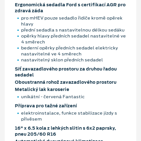
Ergonomická sedadla Ford s certifikací AGR pro
zdravá záda
pro mHEV pouze sedadlo řidiče kromě opěrek
hlavy
přední sedadla s nastavitelnou délkou sedáku
opěrky hlavy předních sedadel nastavitelné ve
4 směrech
bederní opěrky předních sedadel elektricky
nastavitelné ve 4 směrech
nastavitelný sklon předních sedadel
Síť zavazadlového prostoru za druhou řadou
sedadel
Oboustranná rohož zavazadlového prostoru
Metalický lak karoserie
unikátní - červená Fantastic
Příprava pro tažné zařízení
elektroinstalace, funkce stabilizace jízdy s
přívěsem
16" x 6.5 kola z lehkých slitin s 6x2 paprsky,
pneu 205/60 R16