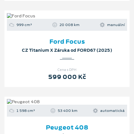
999 cm³
20 008 km
manuální
Ford Focus
CZ Titanium X Záruka od FORD67 (2025)
Cena s DPH
599 000 Kč
1 598 cm³
53 400 km
automatická
Peugeot 408