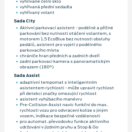
vyhřívané čelní sklo
vyhřívaná přední sedadla
vyhřívaný volant
Sada City
Aktivní parkovací asistent - podélné a příčné
parkování bez nutnosti otáčení volantem, s
motorem 1.5 EcoBlue bez nutnosti obsluhy
pedálů, asistent pro vyjetí z podélného
parkovacího místa
chrániče hran předních a zadních dveří
zadní parkovací kamera s panoramatickým
obrazem (180°)
Sada Assist
adaptivní tempomat s inteligentním
asistentem rychlosti - může upravit rychlost
při detekci značky omezující rychlost
asistent vyhýbacího manévru
Pre-Collision Assist navíc funkční do max.
rychlosti vozu pro odvrácení kolize s jiným
vozem, indikace bezpečné vzdálenosti
pro automat. převodovku funkce aktivního
udržování v jízdním pruhu a Stop & Go