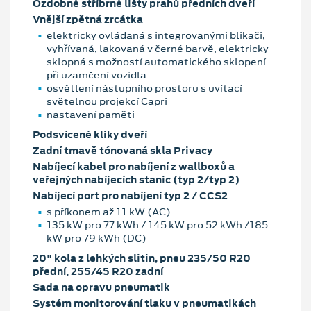
Ozdobné stříbrné lišty prahů předních dveří
Vnější zpětná zrcátka
elektricky ovládaná s integrovanými blikači,
vyhřívaná, lakovaná v černé barvě, elektricky
sklopná s možností automatického sklopení
při uzamčení vozidla
osvětlení nástupního prostoru s uvítací
světelnou projekcí Capri
nastavení paměti
Podsvícené kliky dveří
Zadní tmavě tónovaná skla Privacy
Nabíjecí kabel pro nabíjení z wallboxů a
veřejných nabíjecích stanic (typ 2/typ 2)
Nabíjecí port pro nabíjení typ 2 / CCS2
s příkonem až 11 kW (AC)
135 kW pro 77 kWh / 145 kW pro 52 kWh /185
kW pro 79 kWh (DC)
20" kola z lehkých slitin, pneu 235/50 R20
přední, 255/45 R20 zadní
Sada na opravu pneumatik
Systém monitorování tlaku v pneumatikách