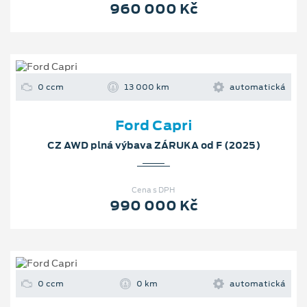
960 000 Kč
0 ccm
13 000 km
automatická
Ford Capri
CZ AWD plná výbava ZÁRUKA od F (2025)
Cena s DPH
990 000 Kč
0 ccm
0 km
automatická