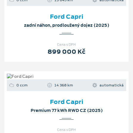
0 ccm
15 643 km
automatická
Ford Capri
zadní náhon, prodloužený dojez (2025)
Cena s DPH
899 000 Kč
0 ccm
14 368 km
automatická
Ford Capri
Premium 77 kWh RWD CZ (2025)
Cena s DPH