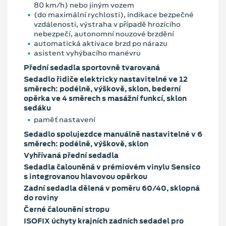
80 km/h) nebo jiným vozem
(do maximální rychlosti), indikace bezpečné
vzdálenosti, výstraha v případě hrozícího
nebezpečí, autonomní nouzové brzdění
automatická aktivace brzd po nárazu
asistent vyhýbacího manévru
Přední sedadla sportovně tvarovaná
Sedadlo řidiče elektricky nastavitelné ve 12
směrech: podélně, výškově, sklon, bederní
opěrka ve 4 směrech s masážní funkcí, sklon
sedáku
paměť nastavení
Sedadlo spolujezdce manuálně nastavitelné v 6
směrech: podélně, výškově, sklon
Vyhřívaná přední sedadla
Sedadla čalouněná v prémiovém vinylu Sensico
s integrovanou hlavovou opěrkou
Zadní sedadla dělená v poměru 60/40, sklopná
do roviny
Černé čalounění stropu
ISOFIX úchyty krajních zadních sedadel pro