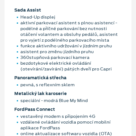
Sada Assist
Head-Up displej
aktivní parkovací asistent s plnou asistencí -
podélné a příčné parkování bez nutnosti
otáčení volantem a obsluhy pedálů, asistent
pro vyjetí z podélného parkovacího místa
funkce aktivního udržování v jízdním pruhu
asistent pro změnu jízdního pruhu
360stupňová parkovací kamera
bezdotykové elektrické ovládání
(otevírání/zavírání) pátých dveří pro Capri
Panoramatická střecha
pevná, s reflexním sklem
Metalický lak karoserie
speciální - modrá Blue My Mind
FordPass Connect
vestavěný modem s připojením 4G
vzdálené ovládání vozidla pomocí mobilní
aplikace FordPass
online aktualizace softwaru vozidla (OTA)