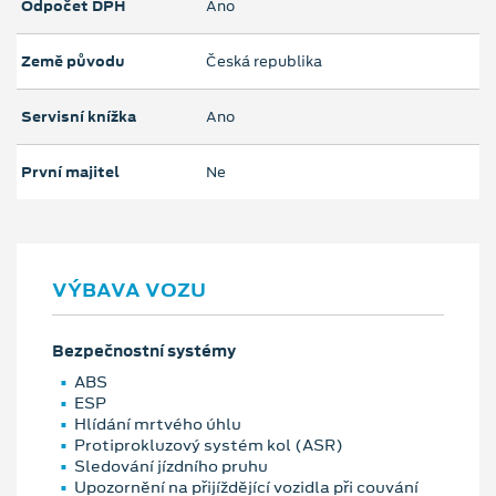
Odpočet DPH
Ano
Země původu
Česká republika
Servisní knížka
Ano
První majitel
Ne
VÝBAVA VOZU
Bezpečnostní systémy
ABS
ESP
Hlídání mrtvého úhlu
Protiprokluzový systém kol (ASR)
Sledování jízdního pruhu
Upozornění na přijíždějící vozidla při couvání