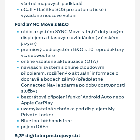
včetně mapových podkladů
eCall - tlačítko SOS pro automatické i
vyžádané nouzové volání
Ford SYNC Move s B&O
rádio a systém SYNC Move s 14,6" dotykovým
displejem a hlasovým ovládáním (v českém
jazyce)
prémiový audiosystém B&O s 10 reproduktory
vč. subwooferu
online vzdálené aktualizace (OTA)
navigační systém s online cloudovým
připojením, rozšířený o aktuální informace o
dopravě a bodech zájmů (předplatné
Connected Nav je zdarma po dobu dostupnosti
služby)
bezdrátové připojení funkcí Android Auto nebo
Apple CarPlay
uzamykatelná schránka pod displejem My
Private Locker
Bluetooth® handsfree
příjem DAB+
5,3" digitální přístrojový štít