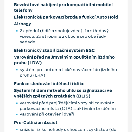
Bezdrátové nabíjení pro kompatibilní mobilní
telefony
Elektronická parkovací brzda s funkcí Auto Hold
Airbagy
2x přední (řidič a spolujezdec), 1x středový
vpředu, 2x stropní a 2x boční pro obě řady
sedadel
Elektronický stabilizační systém ESC
Varování před neúmyslným opuštěním jízdního
pruhu (LDW)
systém pro automatické navrácení do jízdního
pruhu (LKA)
Funkce sledování bdělosti řidiče
Systém hlídání mrtvého úhlu se signalizací ve
vnějších zpětných zrcátkách (BLIS)
varování před projíždějícími vozy při couvání z
parkovacího místa (CTA) s aktivním brzděním
varování při otevření dveří
Pre-Collision Assist
snižuje riziko nehody s chodcem, cyklistou (do