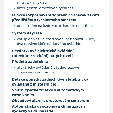
funkce Stop & Go
inteligentní omezovač rychlosti
Funkce rozpoznávání dopravních značek zákazu
předjíždění a rychlostního omezení
upozornění na jízdu v protisměru na dálnici
Systém KeyFree
vstup do vozu a startování bez použití klíče,
dva pasivní klíče dálkového ovládání
Bezdotykové elektrické ovládání
(otevírání/zavírání) pátých dveří
Přední a zadní okna
elektricky ovládaná s jednorázovým
otvíráním/zavíráním
Dětské pojistky zadních dveří (elektricky
ovládané z místa řidiče)
Vnitřní zpětné zrcátko s automatickým
zatmíváním
Obvodový alarm s prostorovým senzorem
Automatická dvouzónová klimatizace s
výdechy ve druhé řadě