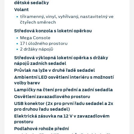
dětské sedačky
Volant
tříramenný, vinyl, vyhřívaný, nastavitelný ve
čtyřech směrech
Středová konzola s loketní opěrkou
Mega Console
17 l úložného prostoru
2 držáky nápojů
Středová výklopná loketní opěrka s držáky
nápojů zadních sedadel
Průvlak na lyže v druhé řadě sedadel
Ambientní LED osvětlení interiéru s možností
volby barev
Lampičky na čtení pro přední a zadní sedadla
Osvětlení zavazadlového prostoru
USB konektor (2x pro první řadu sedadel a 2x
pro druhou řadu sedadel)
Elektrická zásuvka na 12 V v zavazadlovém
prostoru
Podlahové rohože přední