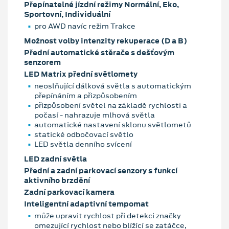
Přepínatelné jízdní režimy Normální, Eko,
Sportovní, Individuální
pro AWD navíc režim Trakce
Možnost volby intenzity rekuperace (D a B)
Přední automatické stěrače s dešťovým
senzorem
LED Matrix přední světlomety
neoslňující dálková světla s automatickým
přepínáním a přizpůsobením
přizpůsobení světel na základě rychlosti a
počasí - nahrazuje mlhová světla
automatické nastavení sklonu světlometů
statické odbočovací světlo
LED světla denního svícení
LED zadní světla
Přední a zadní parkovací senzory s funkcí
aktivního brzdění
Zadní parkovací kamera
Inteligentní adaptivní tempomat
může upravit rychlost při detekci značky
omezující rychlost nebo blížící se zatáčce,