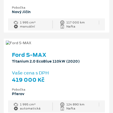
Pobočka
Nový Jičín
1 995 cm³
117 000 km
manuální
Nafta
Ford S-MAX
Titanium 2.0 EcoBlue 110kW (2020)
Vaše cena s DPH
419 000 Kč
Pobočka
Přerov
1 995 cm³
124 890 km
automatická
Nafta