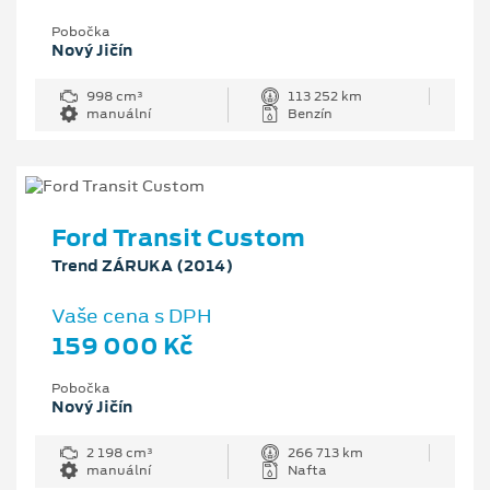
Pobočka
Nový Jičín
998 cm³
113 252 km
manuální
Benzín
Ford Transit Custom
Trend ZÁRUKA (2014)
Vaše cena s DPH
159 000 Kč
Pobočka
Nový Jičín
2 198 cm³
266 713 km
manuální
Nafta