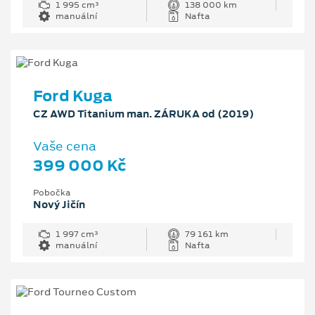
1 995 cm³
138 000 km
manuální
Nafta
Ford Kuga
CZ AWD Titanium man. ZÁRUKA od (2019)
Vaše cena
399 000 Kč
Pobočka
Nový Jičín
1 997 cm³
79 161 km
manuální
Nafta