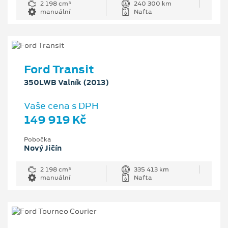
2 198 cm³
240 300 km
manuální
Nafta
Ford Transit
350LWB Valník (2013)
Vaše cena s DPH
149 919 Kč
Pobočka
Nový Jičín
2 198 cm³
335 413 km
manuální
Nafta