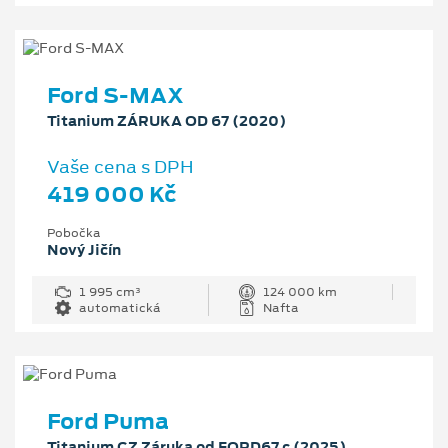
Ford S-MAX
Titanium ZÁRUKA OD 67 (2020)
Vaše cena s DPH
419 000 Kč
Pobočka
Nový Jičín
1 995 cm³
124 000 km
automatická
Nafta
Ford Puma
Titanium CZ Záruka od FORD67.c (2025)