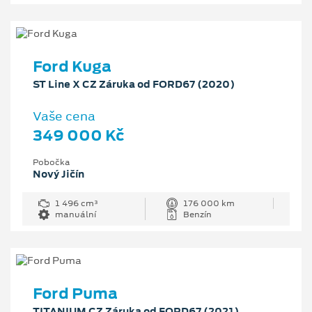
Ford Kuga
ST Line X CZ Záruka od FORD67 (2020)
Vaše cena
349 000 Kč
Pobočka
Nový Jičín
1 496 cm³
176 000 km
manuální
Benzín
Ford Puma
TITANIUM CZ Záruka od FORD67 (2021)