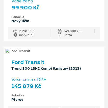
Vaše cena
99 900 Kč
Pobočka
Nový Jičín
2 198 cm³
349 000 km
manuální
Nafta
Ford Transit
Trend 300 L3H2 Kombi 9.místný (2013)
Vaše cena s DPH
145 079 Kč
Pobočka
Přerov