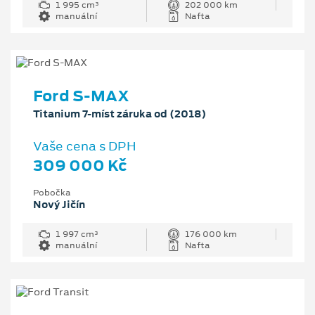
1 995 cm³
202 000 km
manuální
Nafta
Ford S-MAX
Titanium 7-míst záruka od (2018)
Vaše cena s DPH
309 000 Kč
Pobočka
Nový Jičín
1 997 cm³
176 000 km
manuální
Nafta