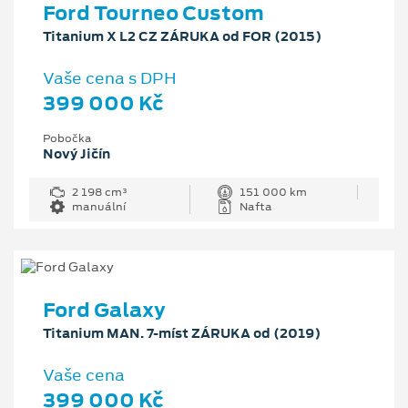
Ford Tourneo Custom
Titanium X L2 CZ ZÁRUKA od FOR (2015)
Vaše cena s DPH
399 000 Kč
Pobočka
Nový Jičín
2 198 cm³
151 000 km
manuální
Nafta
Ford Galaxy
Titanium MAN. 7-míst ZÁRUKA od (2019)
Vaše cena
399 000 Kč