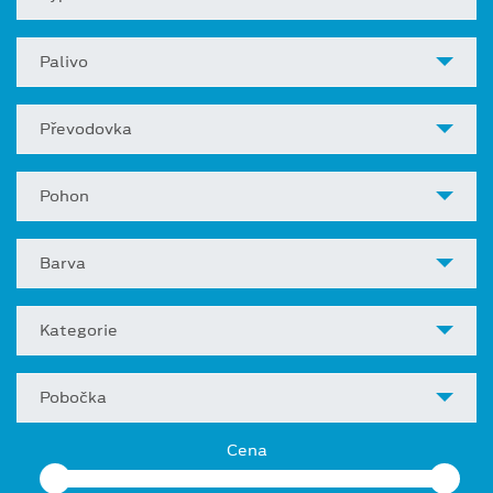
Palivo
Převodovka
Pohon
Barva
Kategorie
Pobočka
Cena