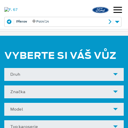
Přerov
Polní 14
VYBERTE SI VÁŠ VŮZ
Druh
Značka
Model
Typ karoserie