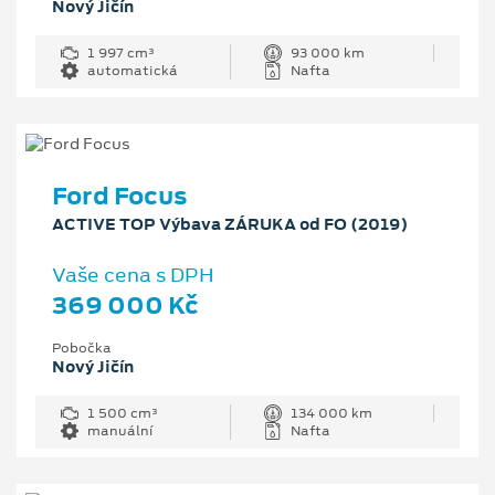
Nový Jičín
1 997 cm³
93 000 km
automatická
Nafta
Ford Focus
ACTIVE TOP Výbava ZÁRUKA od FO (2019)
Vaše cena s DPH
369 000 Kč
Pobočka
Nový Jičín
1 500 cm³
134 000 km
manuální
Nafta