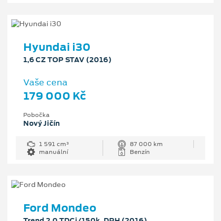
Hyundai i30
1,6 CZ TOP STAV (2016)
Vaše cena
179 000 Kč
Pobočka
Nový Jičín
1 591 cm³
87 000 km
manuální
Benzín
Ford Mondeo
Trend 2.0 TDCi/150k, DPH (2016)