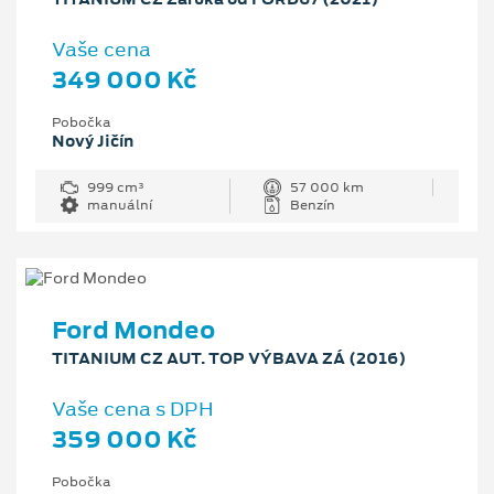
Vaše cena
349 000 Kč
Pobočka
Nový Jičín
999 cm³
57 000 km
manuální
Benzín
Ford Mondeo
TITANIUM CZ AUT. TOP VÝBAVA ZÁ (2016)
Vaše cena s DPH
359 000 Kč
Pobočka