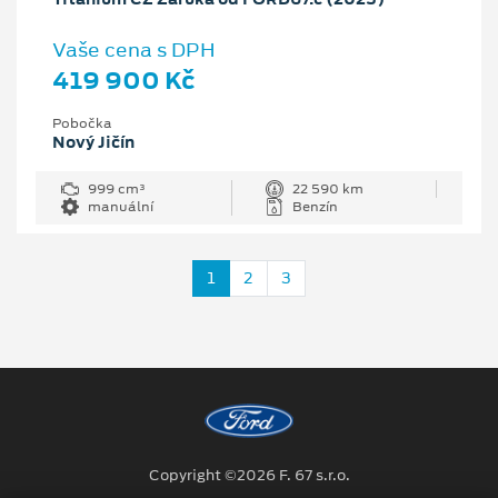
Vaše cena s DPH
419 900 Kč
Pobočka
Nový Jičín
999 cm³
22 590 km
manuální
Benzín
1
2
3
Copyright ©2026 F. 67 s.r.o.