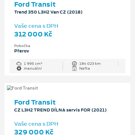
Ford Transit
Trend 350 L3H2 Van CZ (2018)
Vaše cena s DPH
312 000 Kč
Pobočka
Přerov
1 995 cm³
184 023 km
manuální
Nafta
Ford Transit
CZ L3H2 TREND DÍLNA servis FOR (2021)
Vaše cena s DPH
329 000 Kč