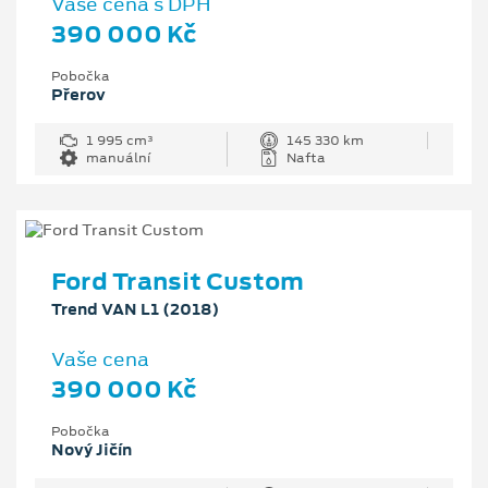
Vaše cena s DPH
390 000 Kč
Pobočka
Přerov
1 995 cm³
145 330 km
manuální
Nafta
Ford Transit Custom
Trend VAN L1 (2018)
Vaše cena
390 000 Kč
Pobočka
Nový Jičín