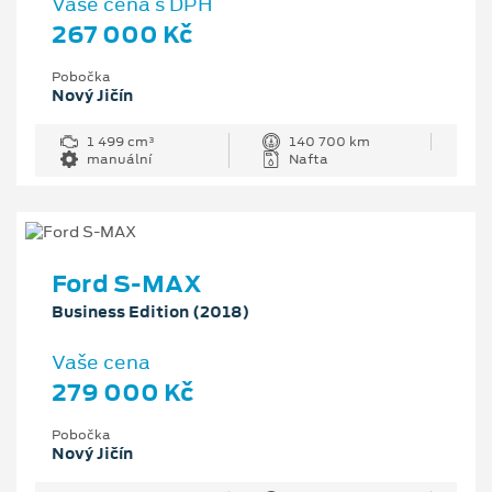
Vaše cena s DPH
267 000 Kč
Pobočka
Nový Jičín
1 499 cm³
140 700 km
manuální
Nafta
Ford S-MAX
Business Edition (2018)
Vaše cena
279 000 Kč
Pobočka
Nový Jičín