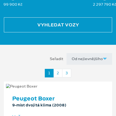
99 900 Kč
2 297 790 K
VYHLEDAT VOZY
Seřadit
1
2
3
Peugeot Boxer
9-míst dvojitá klima (2008)