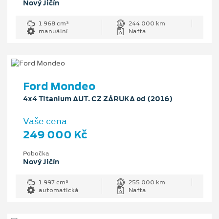
Nový Jičín
1 968 cm³
244 000 km
manuální
Nafta
Ford Mondeo
4x4 Titanium AUT. CZ ZÁRUKA od (2016)
Vaše cena
249 000 Kč
Pobočka
Nový Jičín
1 997 cm³
255 000 km
automatická
Nafta