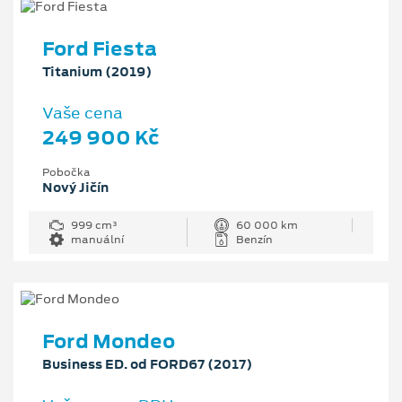
Ford Fiesta
Titanium (2019)
Vaše cena
249 900 Kč
Pobočka
Nový Jičín
999 cm³
60 000 km
manuální
Benzín
Ford Mondeo
Business ED. od FORD67 (2017)