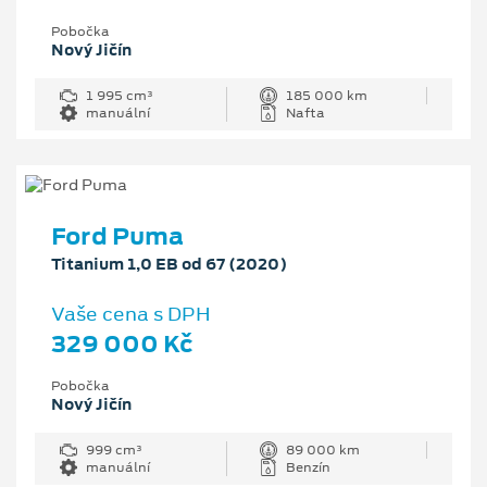
Pobočka
Nový Jičín
1 995 cm³
185 000 km
manuální
Nafta
Ford Puma
Titanium 1,0 EB od 67 (2020)
Vaše cena s DPH
329 000 Kč
Pobočka
Nový Jičín
999 cm³
89 000 km
manuální
Benzín