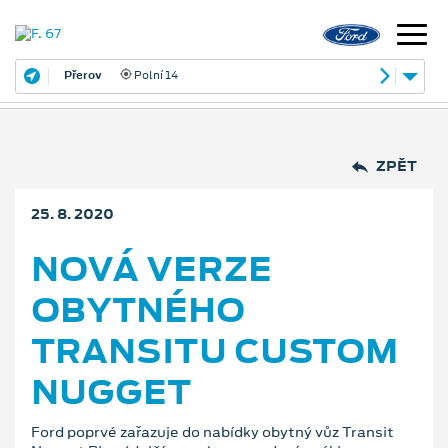
Přerov
Polní 14
ZPĚT
25. 8. 2020
NOVÁ VERZE
OBYTNÉHO
TRANSITU CUSTOM
NUGGET
Ford poprvé zařazuje do nabídky obytný vůz Transit