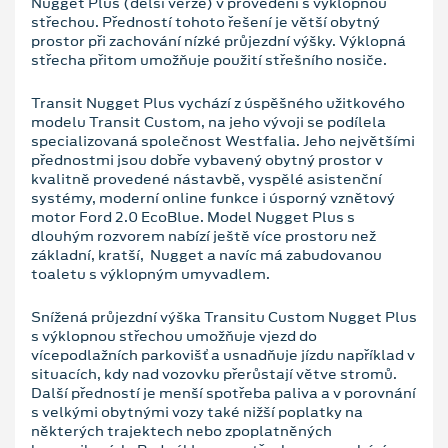
Nugget Plus (delší verze) v provedení s výklopnou
střechou. Předností tohoto řešení je větší obytný
prostor při zachování nízké průjezdní výšky. Výklopná
střecha přitom umožňuje použití střešního nosiče.
Transit Nugget Plus vychází z úspěšného užitkového
modelu Transit Custom, na jeho vývoji se podílela
specializovaná společnost Westfalia. Jeho největšími
přednostmi jsou dobře vybavený obytný prostor v
kvalitně provedené nástavbě, vyspělé asistenční
systémy, moderní online funkce i úsporný vznětový
motor Ford 2.0 EcoBlue. Model Nugget Plus s
dlouhým rozvorem nabízí ještě více prostoru než
základní, kratší, Nugget a navíc má zabudovanou
toaletu s výklopným umyvadlem.
Snížená průjezdní výška Transitu Custom Nugget Plus
s výklopnou střechou umožňuje vjezd do
vícepodlažních parkovišť a usnadňuje jízdu například v
situacích, kdy nad vozovku přerůstají větve stromů.
Další předností je menší spotřeba paliva a v porovnání
s velkými obytnými vozy také nižší poplatky na
některých trajektech nebo zpoplatněných