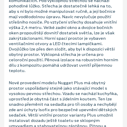
komunikacích. Pod výklopnou střechou se nachází
pohodlné lůžko. Střecha je dostatečně lehká na to,
aby s ní bylo možné manipulovat ručně, a její bočnice
mají voděodolnou úpravu. Navíc nevylučuje použití
střešního nosiče. Po vztyčení střechy dosahuje vnitřní
výška 2,4 metru. Velké zadní okno a dvojice bočních
oken propouštějí dovnitř dostatek světla, lze je však
zakrýtzáclonami. Horní spací prostor je vybaven
ventilačními otvory a LED čtecími lampičkami.
Dvojlůžko lze přes den složit, aby byl k dispozici větší
obytný prostor. Výklopná střecha je určena pro
celoroční použití. Pěnová izolace na robustním horním
dílu z kompozitu pomáhá udržovat uvnitř příjemnou
teplotu.
Nové provedení modelu Nugget Plus má obytný
prostor uspořádaný stejně jako stávající model s
vysokou pevnou střechou. Vzadu se nachází kuchyňka,
uprostřed je obytná část s jídelním koutem. Ten lze
snadno přeměnit na sedadla pro tři osoby a nechybějí
zde ani úchyty Isofix pro bezpečné upevnění dětských
sedaček. Větší vnitřní prostor varianty Plus umožnil
instalovat dozadu ještě toaletu se sklopným
umyvadlem a stahovatelnou zástěnou. Pitnou a