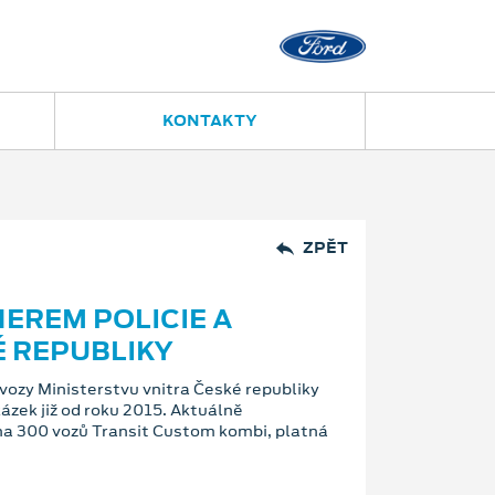
Nový Jičín
Jugoslávská 23
556 702 395
KONTAKTY
ZPĚT
EREM POLICIE A
É REPUBLIKY
y Ministerstvu vnitra České republiky
kázek již od roku 2015. Aktuálně
na 300 vozů Transit Custom kombi, platná