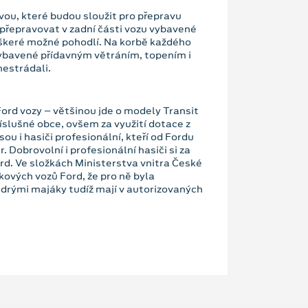
vou, které budou sloužit pro přepravu
 přepravovat v zadní části vozu vybavené
škeré možné pohodlí. Na korbě každého
vybavené přídavným větráním, topením i
nestrádali.
rd vozy – většinou jde o modely Transit
slušné obce, ovšem za využití dotace z
ou i hasiči profesionální, kteří od Fordu
. Dobrovolní i profesionální hasiči si za
Ford. Ve složkách Ministerstva vnitra České
kových vozů Ford, že pro ně byla
odrými majáky tudíž mají v autorizovaných