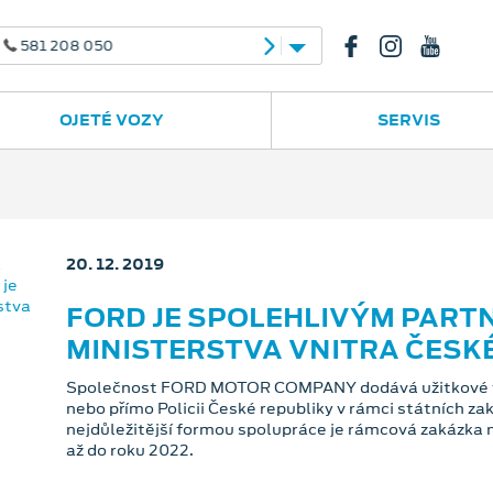
208 050
OJETÉ VOZY
SERVIS
20. 12. 2019
FORD JE SPOLEHLIVÝM PARTN
MINISTERSTVA VNITRA ČESK
Společnost FORD MOTOR COMPANY dodává užitkové voz
nebo přímo Policii České republiky v rámci státních za
nejdůležitější formou spolupráce je rámcová zakázka 
až do roku 2022.