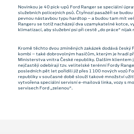
Novinkou je 40 pick-upů Ford Ranger se speciální úpra
služebních policejních psů. Čtyřnozí pasažéři se budou
pevnou nástavbou typu hardtop – a budou tam mít ve
Rangeru se totiž nacházejí dva uzamykatelné kotce, 
klimatizací, aby služební psi při cestě „do práce“ nijak 
Kromě těchto dvou zmíněných zakázek dodává český Fo
kombi – také dobrovolným hasičům, kterým je hradí pří
Ministerstva vnitra České republiky. Dalším klientem js
nejčastěji odebírají tzv. velitelské terénní Fordy Ranger
posledních pět let pořídili již přes 1 100 nových vozů 
republiky v současné době slouží takové množství užit
vytvořena speciální servisní e-mailová linka, vozy s m
servisech Ford „zelenou“.