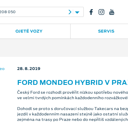
208 050
OJETÉ VOZY
SERVIS
28. 8. 2019
FORD MONDEO HYBRID V PRA
Český Ford se rozhodl prověřit nízkou spotřebu novéh
ve velmi tvrdých pomínkách každodenního rozvážkové
Dohodl se proto s doručovací službou Takecars na bez
jezdil v každodenním nasazení stejně jako ostatní slu
zejména na trasy po Praze nebo do nepříliš vzdálených