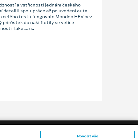
zností a vstřícností jednání českého
í detailů spolupráce až po uvedení auta
em celého testu fungovalo Mondeo HEV bez
 přírůstek do naší flotily se velice
čnosti Takecars.
Povolit vše