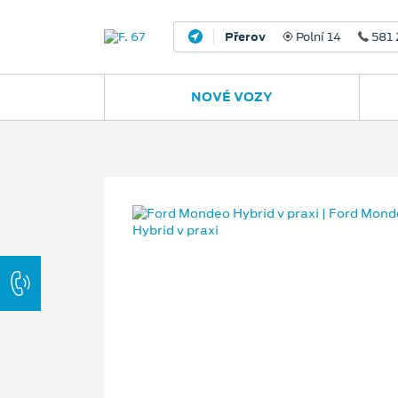
Přerov
Polní 14
581 
NOVÉ VOZY