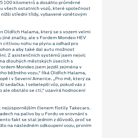
5 100 kilometrů a dosáhlo průměrné
 u všech ostatních vozů, které společnost
 nižší střední třídy, vybavené vznětovým
n Oldřich Halama, který se s vozem velmi
ou jiné značky, ale s Fordem Mondeo HEV
en citlivou nohu na plynu a odhad pro
 pohon a aby také dal autu možnost
zdění. Z asistenčních systémů jsem nejvíc
na dlouhých městských úsecích s
Fordem Mondeo jsem jezdil zejména v
mého běžného vozu,“ říká Oldřich Halama,
ropě i v Severní Americe. „Pro mě, který za
ší sedačka. I sebelepší vůz, pokud vás z
o ale obstálo se ctí,“ uzavírá hodnocení
 nejúspornějším členem flotily Takecars.
ladech na palivo by u Fordu ve srovnání s
ento fakt se stal jedním z důvodů, proč se
dlo na následném odkoupení vozu, prvním