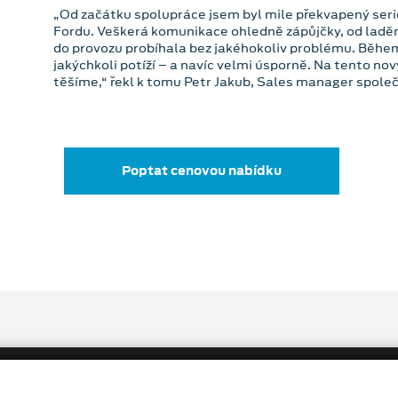
„Od začátku spolupráce jsem byl mile překvapený serió
Fordu. Veškerá komunikace ohledně zápůjčky, od laděn
do provozu probíhala bez jakéhokoliv problému. Běh
jakýchkoli potíží – a navíc velmi úsporně. Na tento nový
těšíme,“ řekl k tomu Petr Jakub, Sales manager spole
Poptat cenovou nabídku