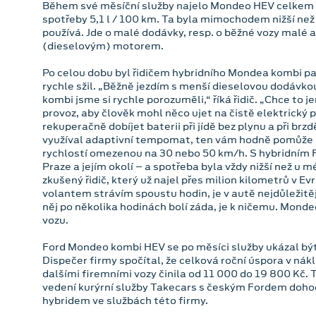
Během své měsíční služby najelo Mondeo HEV celkem 
spotřeby 5,1 l / 100 km. Ta byla mimochodem nižší než
používá. Jde o malé dodávky, resp. o běžné vozy malé a
(dieselovým) motorem.
Po celou dobu byl řidičem hybridního Mondea kombi pa
rychle sžil. „Běžně jezdím s menší dieselovou dodávk
kombi jsme si rychle porozuměli,“ říká řidič. „Chce to j
provoz, aby člověk mohl něco ujet na čistě elektrický
rekuperačně dobíjet baterii při jídě bez plynu a při br
využíval adaptivní tempomat, ten vám hodně pomůže 
rychlostí omezenou na 30 nebo 50 km/h. S hybridním 
Praze a jejím okolí – a spotřeba byla vždy nižší než u 
zkušený řidič, který už najel přes milion kilometrů v Ev
volantem strávím spoustu hodin, je v autě nejdůležitěj
něj po několika hodinách bolí záda, je k ničemu. Monde
vozu.
Ford Mondeo kombi HEV se po měsíci služby ukázal být
Dispečer firmy spočítal, že celková roční úspora v nák
dalšími firemními vozy činila od 11 000 do 19 800 Kč. T
vedení kurýrní služby Takecars s českým Fordem doho
hybridem ve službách této firmy.