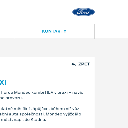
Nový Jičín
Jugoslávská 23
556 702 395
KONTAKTY
ZPĚT
XI
o Fordu Mondeo kombi HEV v praxi – navíc
ho provozu.
platné měsíční zápůjčce, během níž vůz
žební auta společnosti. Mondeo vyjíždělo
 měst, např. do Kladna.