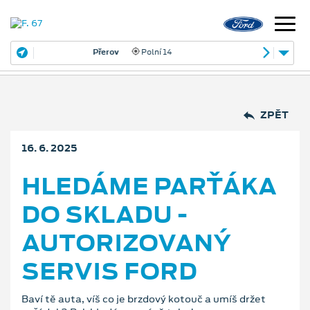
Přerov
Polní 14
ZPĚT
16. 6. 2025
HLEDÁME PARŤÁKA
DO SKLADU -
AUTORIZOVANÝ
SERVIS FORD
Baví tě auta, víš co je brzdový kotouč a umíš držet