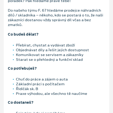
pořádek? Pak hledáme právě tebe!
Do našeho týmu F. 67 hledáme prodejce náhradních
dílů / skladníka – někoho, kdo se postará o to, že naši
zákazníci dostanou vždy správný díl včas a bez
zmatků.
Co budeš dělat?
Přebírat, chystat a vydávat zboží
Objednávat díly a řešit jejich dostupnost
Komunikovat se servisem a zákazníky
Starat se o přehledný a funkční sklad
Co potřebuješ?
Chuť do práce a zájem o auta
Základní práci s počítačem
Řidičák sk. B
Praxe výhodou, ale všechno tě naučíme
Co dostaneš?