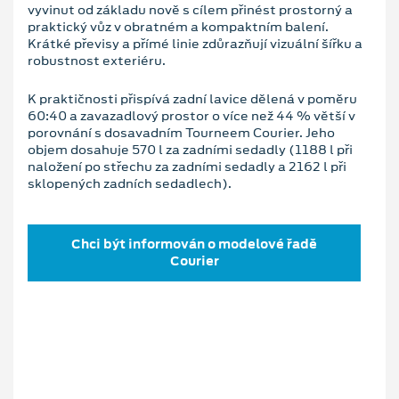
vyvinut od základu nově s cílem přinést prostorný a
praktický vůz v obratném a kompaktním balení.
Krátké převisy a přímé linie zdůrazňují vizuální šířku a
robustnost exteriéru.
K praktičnosti přispívá zadní lavice dělená v poměru
60:40 a zavazadlový prostor o více než 44 % větší v
porovnání s dosavadním Tourneem Courier. Jeho
objem dosahuje 570 l za zadními sedadly (1188 l při
naložení po střechu za zadními sedadly a 2162 l při
sklopených zadních sedadlech).
Chci být informován o modelové řadě
Courier