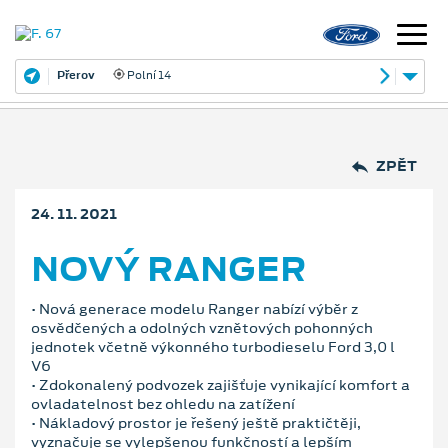
Přerov
Polní 14
ZPĚT
24. 11. 2021
NOVÝ RANGER
• Nová generace modelu Ranger nabízí výběr z
osvědčených a odolných vznětových pohonných
jednotek včetně výkonného turbodieselu Ford 3,0 l
V6
• Zdokonalený podvozek zajišťuje vynikající komfort a
ovladatelnost bez ohledu na zatížení
• Nákladový prostor je řešený ještě praktičtěji,
vyznačuje se vylepšenou funkčností a lepším