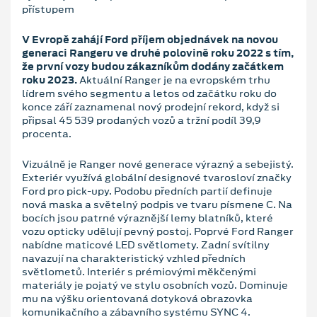
přístupem
V Evropě zahájí Ford příjem objednávek na novou
generaci Rangeru ve druhé polovině roku 2022 s tím,
že první vozy budou zákazníkům dodány začátkem
roku 2023.
Aktuální Ranger je na evropském trhu
lídrem svého segmentu a letos od začátku roku do
konce září zaznamenal nový prodejní rekord, když si
připsal 45 539 prodaných vozů a tržní podíl 39,9
procenta.
Vizuálně je Ranger nové generace výrazný a sebejistý.
Exteriér využívá globální designové tvarosloví značky
Ford pro pick-upy. Podobu předních partií definuje
nová maska a světelný podpis ve tvaru písmene C. Na
bocích jsou patrné výraznější lemy blatníků, které
vozu opticky udělují pevný postoj. Poprvé Ford Ranger
nabídne maticové LED světlomety. Zadní svítilny
navazují na charakteristický vzhled předních
světlometů. Interiér s prémiovými měkčenými
materiály je pojatý ve stylu osobních vozů. Dominuje
mu na výšku orientovaná dotyková obrazovka
komunikačního a zábavního systému SYNC 4.