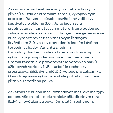
Zákazníci požadovali více síly pro tahání těžkých
přívěsů a jízdu v extrémním terénu, vývojový tým
proto pro Ranger uzpůsobil osvědčený vidlicový
šestiválec o objemu 3,0 l. Je to jeden ze tří
přeplňovaných vznětových motorů, které budou od
zahájení prodeje k dispozici. Ranger nové generace se
bude vyrábět rovněž se vznětovým řadovým
čtyřválcem 2,0 l, a to v provedení s jedním i dvěma
turbodmychadly. Varianta s jedním
turbodmychadlem bude nabízena ve dvou stupních
výkonu a její hospodárnost ocení zejména menší
firemní zákazníci a provozovatelé vozových parků
užitkových vozidel. 1 „Bi-turbo“ je technicky
propracovanější, dynamičtější volbou pro zákazníky,
kteří chtějí vyšší výkon, ale stále potřebují zachovat
příznivou spotřebu paliva.
Zákazníci se budou moci rozhodovat mezi dvěma typy
pohonu všech kol – elektronicky přiřaditelným (i za
jízdy) a nově zkonstruovaným stálým pohonem.