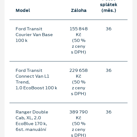
splátek
Mě
Model
Záloha
(měs.)
sp
Ford Transit
155 848
36
5
Courier Van Base
Kč
100 k
(50 %
z ceny
s DPH)
Ford Transit
229 658
36
7
Connect Van L1
Kč
Trend,
(50 %
1.0 EcoBoost 100 k
z ceny
s DPH)
Ranger Double
389 790
36
13
Cab, XL, 2.0
Kč
EcoBlue 170 k,
(50 %
6st. manuální
z ceny
s DPH)