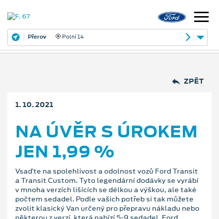
Přerov
Polní 14
ZPĚT
1. 10. 2021
NA ÚVĚR S ÚROKEM
JEN 1,99 %
Vsaďte na spolehlivost a odolnost vozů Ford Transit
a Transit Custom. Tyto legendární dodávky se vyrábí
v mnoha verzích lišících se délkou a výškou, ale také
počtem sedadel. Podle vašich potřeb si tak můžete
zvolit klasický Van určený pro přepravu nákladu nebo
některou z verzí, která nabízí 5-9 sedadel. Ford